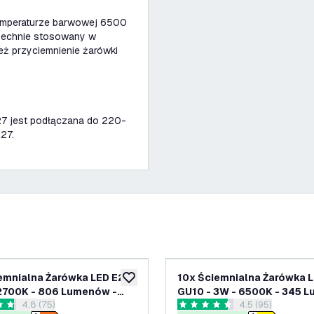
 temperaturze barwowej 6500
szechnie stosowany w
ież przyciemnienie żarówki
E27 jest podłączana do 220-
27.
emnialna Żarówka LED E27 -
10x Ściemnialna Żarówka 
ń
dodaj do listy życzeń
2700K - 806 Lumenów -
GU10 - 3W - 6500K - 345 
otwórz panel recenzji
4.8 (75)
otwórz panel rec
4.5 (95)
 Rabatowy
- Szkło - Pakiet Rabatowy
zdki oceny
4.5 Gwiazdki oceny