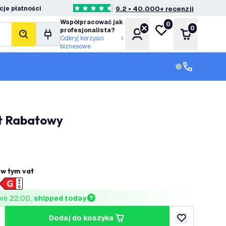
je płatności
9.2 • 40.000+ recenzji
4.6 Gwiazdki oceny
Współpracować jak
0
Moja lista życzeń
0
profesjonalista?
Konto
Koszyk
Szukaj
Odkryj korzyści
biznesowe
Obsługa klie
Obsługa klien
et Rabatowy
ł
w tym vat
ore 22:00, 
shipped today
dodaj do koszyka
lość
większ ilość
dodaj do listy 