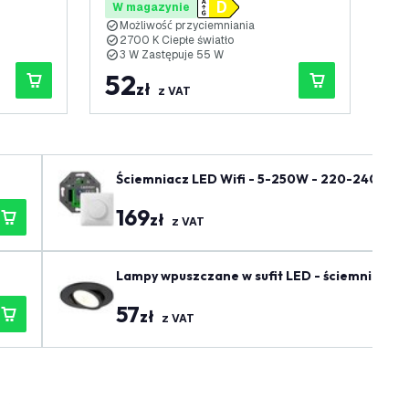
W magazynie
W
Możliwość przyciemniania
M
2700 K Ciepłe światło
3
3 W Zastępuje 55 W
4
52
5
zł
z VAT
Ściemniacz LED Wifi - 5-250W - 220-240V - Od
169
zł
z VAT
Lampy wpuszczane w sufit LED - ściemniane - I
57
zł
z VAT