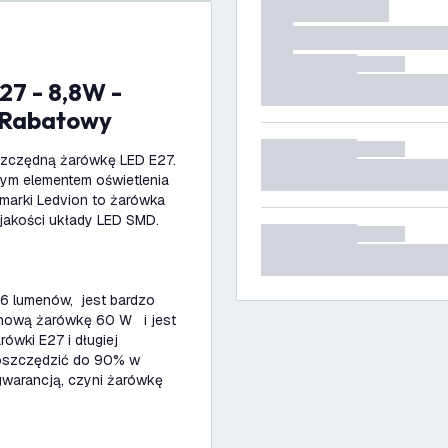
 Rabatowy
szczędną żarówkę LED E27.
nym elementem oświetlenia
marki Ledvion to żarówka
jakości układy LED SMD.
06 lumenów, jest bardzo
enową żarówkę 60 W i jest
rówki E27 i długiej
oszczędzić do 90% w
 gwarancją, czyni żarówkę