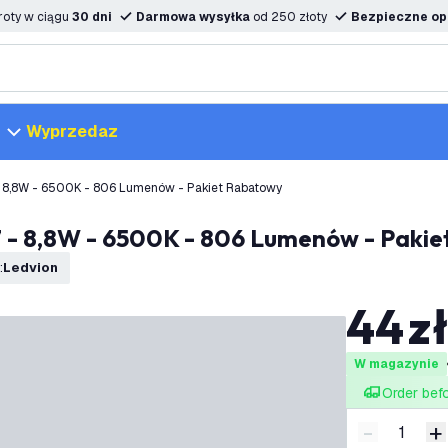
oty w ciągu
30 dni
Darmowa wysyłka
od 250 złoty
Bezpieczne opc
Wyprzedaz
- 8,8W - 6500K - 806 Lumenów - Pakiet Rabatowy
7 - 8,8W - 6500K - 806 Lumenów - Paki
:
Ledvion
44
z
W magazynie
Order bef
-
+
Zmniejsz i
Z