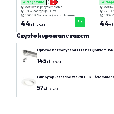
W magazynie
W maga
Możliwość przyciemniania
Możliw
8,8 W Zastępuje 60 W
2700 K 
4000 K Naturalne światło dzienne
8,8 W Z
44
44
zł
zł
z VAT
Często kupowane razem
Oprawa hermetyczna LED z czujnikiem 150 
145
zł
z VAT
Lampy wpuszczane w sufit LED - ściemniane -
57
zł
z VAT