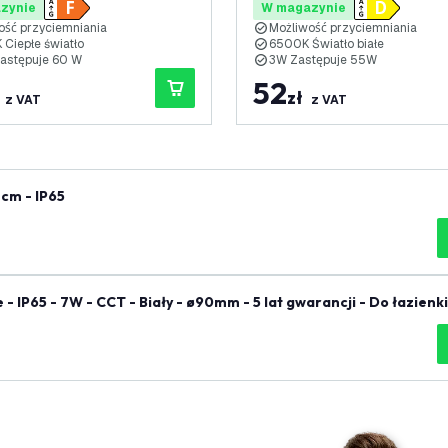
zynie
W magazynie
ość przyciemniania
Możliwość przyciemniania
Ciepłe światło
6500K Światło białe
astępuje 60 W
3W Zastępuje 55W
52
zł
z VAT
z VAT
cm - IP65
 IP65 - 7W - CCT - Biały - ø90mm - 5 lat gwarancji - Do łazienki