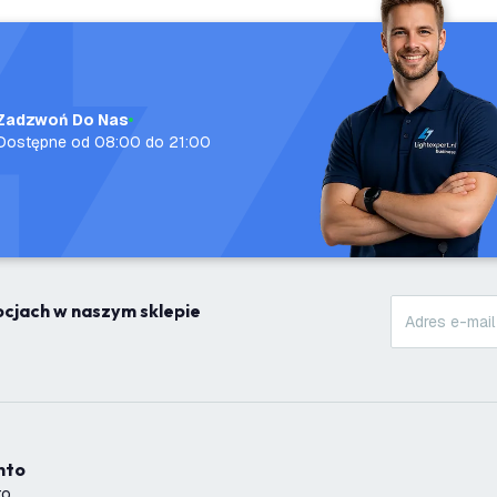
Zadzwoń Do Nas
Dostępne od 08:00 do 21:00
mocjach w naszym sklepie
onto
to