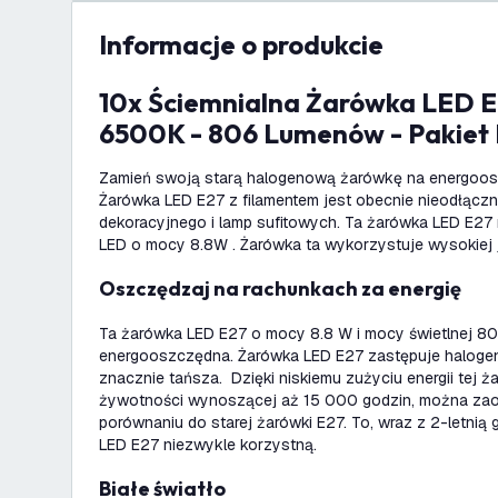
informacje o produkcie
10x Ściemnialna Żarówka LED E27 - 8,8W -
6500K - 806 Lumenów - Pakiet
Zamień swoją starą halogenową żarówkę na energoo
Żarówka LED E27 z filamentem jest obecnie nieodłącz
dekoracyjnego i lamp sufitowych. Ta żarówka LED E27 
LED o mocy 8.8W . Żarówka ta wykorzystuje wysokiej 
Oszczędzaj na rachunkach za energię
Ta żarówka LED E27 o mocy 8.8 W i mocy świetlnej 8
energooszczędna. Żarówka LED E27 zastępuje halog
znacznie tańsza. Dzięki niskiemu zużyciu energii tej ża
żywotności wynoszącej aż 15 000 godzin, można za
porównaniu do starej żarówki E27. To, wraz z 2-letnią
LED E27 niezwykle korzystną.
Białe światło