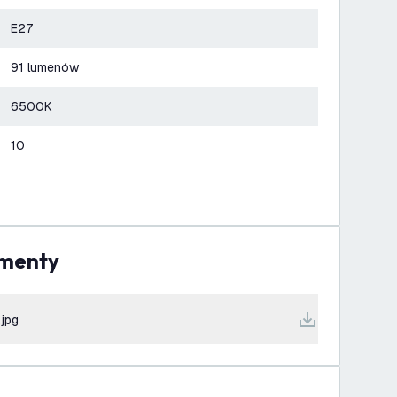
E27
91 lumenów
6500K
10
umenty
.jpg