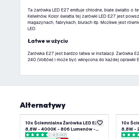
Ta żarówka LED E27 emituje chłodne, białe światło o
Kelwinów. Kolor światła tej żarówki LED E27 jest pow
magazynach, fabrykach, biurach itp. Możliwe jest równ
LED.
Łatwe w użyciu
Żarówka E27 jest bardzo łatwa w instalacji. Żarówka 
240 (Voltów) i może być wkręcona do każdej oprawki E
Alternatywy
10x Ściemnialna Żarówka LED E27 -
10x Ści
dodaj do listy życze
8,8W - 4000K - 806 Lumenów -
8,8W - 
otwórz panel recenzji
4.5 (42)
Pakiet Rabatowy
Pakiet
4.5 Gwiazdki oceny
4.8 Gwia