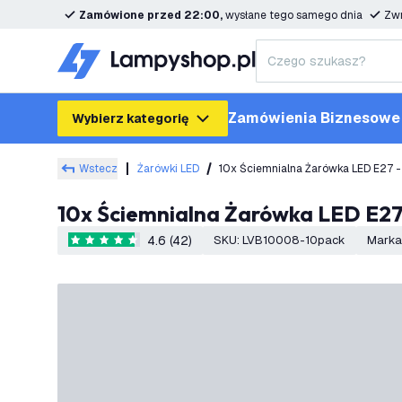
Zamówione przed 22:00,
wysłane tego samego dnia
Zwr
Zamówienia Biznesowe
Wybierz kategorię
Wstecz
Żarówki LED
10x Ściemnialna Żarówka LED E27 
10x Ściemnialna Żarówka LED E2
4.6 (42)
SKU
:
LVB10008-10pack
Marka
4.6 Gwiazdki oceny