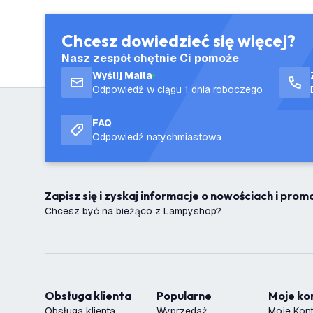
Chcesz dowiedzieć się więcej?
Nasz zespół chętnie Ci pomoże
Wyślij Maila
Odpowiedź w ciągu 1 dnia roboczego
FAQ
Odpowiedź natychmiastowa
Zapisz się i zyskaj informacje o nowościach i pro
Chcesz być na bieżąco z Lampyshop?
Obsługa klienta
Popularne
Moje k
Obsługa klienta
Wyprzedaż
Moje Kon