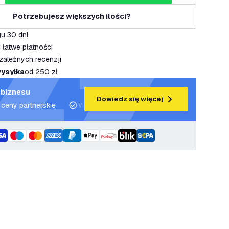
Potrzebujesz większych ilości?
u 30 dni
 łatwe płatności
zależnych recenzji
ysyłka
od 250 zł
 biznesu
Dowiedz się więcej
 ceny partnerskie
Wsparcie projektowe i plany oświetleniowe