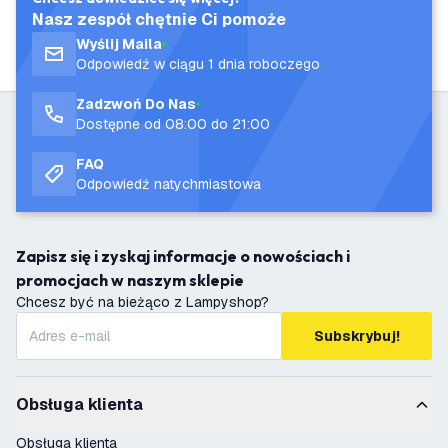
Nasz zespół chętnie Ci pomoże
Wyślij Maila
Odpowiedź w ciągu 1 dnia roboczego
Zadzwoń Do Nas
Dostępne od 08:00 do 21:00
FAQ
Odpowiedź natychmiastowa
Zapisz się i zyskaj informacje o nowościach i
promocjach w naszym sklepie
Chcesz być na bieżąco z Lampyshop?
Subskrybuj!
Obsługa klienta
Obsługa klienta