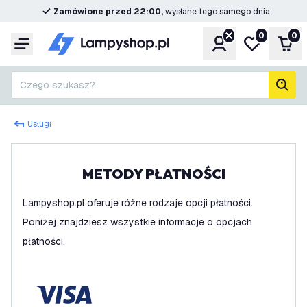
Zamówione przed 22:00,
wysłane tego samego dnia
0
0
Konto
Moja lista ż
Kos
Menu
Czego szukasz?
Szuk
Usługi
METODY PŁATNOŚCI
Lampyshop.pl oferuje różne rodzaje opcji płatności.
Poniżej znajdziesz wszystkie informacje o opcjach
płatności.