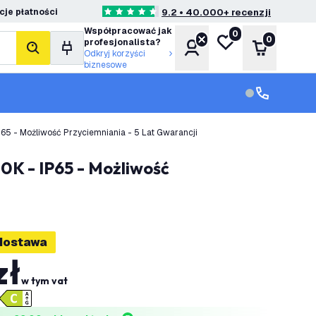
je płatności
9.2 • 40.000+ recenzji
4.6 Gwiazdki oceny
Współpracować jak
0
Moja lista życzeń
0
profesjonalista?
Konto
Koszyk
Szukaj
Odkryj korzyści
biznesowe
Obsługa klie
Obsługa klien
P65 - Możliwość Przyciemniania - 5 Lat Gwarancji
dostawa
zł
w tym vat