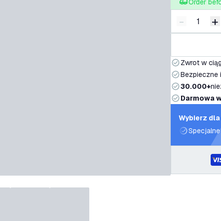
Order bef
-
+
Zmniejsz i
Z
Zwrot w ciąg
Bezpieczne i
30.000+
nie
Darmowa w
Wybierz dla
Specjalne