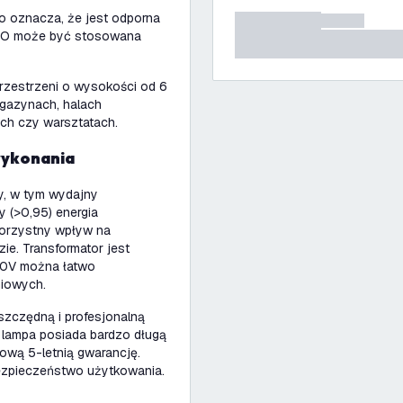
o oznacza, że jest odporna
 UFO może być stosowana
rzestrzeni o wysokości od 6
agazynach, halach
ch czy warsztatach.
wykonania
y, w tym wydajny
 (>0,95) energia
korzystny wpływ na
ie. Transformator jest
10V można łatwo
niowych.
szczędną i profesjonalną
a lampa posiada bardzo długą
ową 5-letnią gwarancję.
bezpieczeństwo użytkowania.