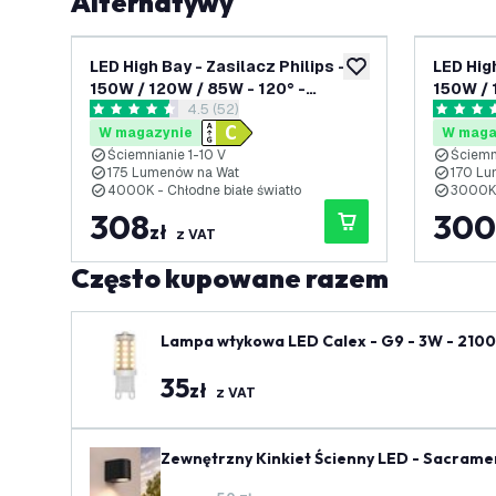
Alternatywy
LED High Bay - Zasilacz Philips -
LED High
dodaj do listy życze
150W / 120W / 85W - 120° -
150W / 
otwórz panel recenzji
4.5 (52)
175lm/W - 4000K - IP65 -
170lm/W
4.5 Gwiazdki oceny
5 Gwiazd
Możliwość przyciemniania - 5 lat
Możliwo
W magazynie
W maga
gwarancji
gwaranc
Ściemnianie 1-10 V
Ściemn
175 Lumenów na Wat
170 Lu
4000K - Chłodne białe światło
3000K -
308
300
zł
z VAT
Często kupowane razem
Lampa wtykowa LED Calex - G9 - 3W - 2100
35
zł
z VAT
Zewnętrzny Kinkiet Ścienny LED - Sacramen