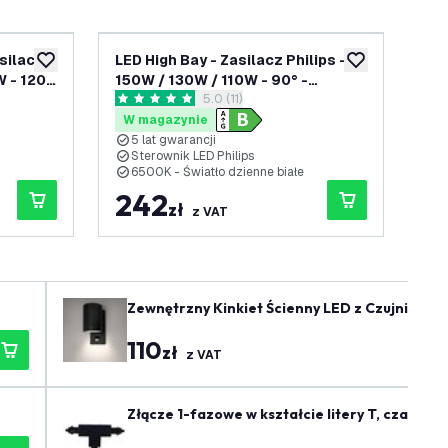
asilacz
LED High Bay - Zasilacz Philips -
LED
dodaj do listy życzeń
dodaj do listy 
W - 120°
150W / 130W / 110W - 90° -
200
otwórz panel recenzji
5.0 (11)
185lm/W - 6500K - IP65 -
175
5 Gwiazdki oceny
4.3
 5 lat
Możliwość przyciemniania - 5 lat
Moż
W magazynie
W
gwarancji
gw
5 lat gwarancji
Ś
Sterownik LED Philips
1
6500K - Światło dzienne białe
6
242
3
zł
z VAT
Zewnętrzny Kinkiet Ścienny LED z Czujnikiem 
110
zł
z VAT
Złącze 1-fazowe w kształcie litery T, czarne -