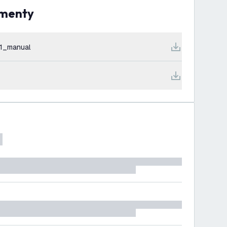
umenty
1_manual