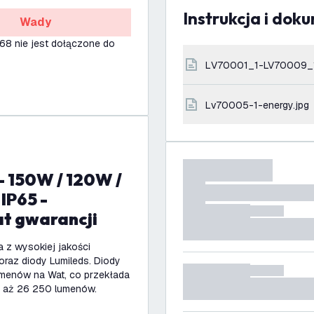
Instrukcja i dok
Wady
68 nie jest dołączone do
LV70001_1-LV70009_
lv70005-1-energy.jpg
IP65 -
at gwarancji
 z wysokiej jakości
oraz diody Lumileds. Diody
umenów na Wat, co przekłada
ą aż 26 250 lumenów.