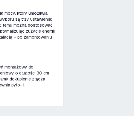
ik mocy, który umożliwia
yboru są trzy ustawienia:
ięki temu można dostosować
tymalizując zużycie energii.
talacją – po zamontowaniu
ień montażowy do
zeniowy o długości 30 cm
camy dokupienie złącza
ewnia pyło- i