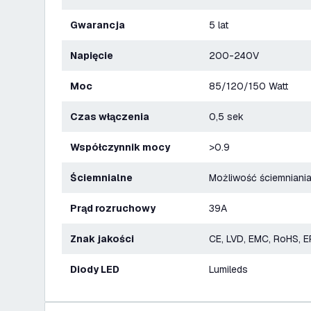
Gwarancja
5 lat
Napięcie
200-240V
Moc
85/120/150 Watt
Czas włączenia
0,5 sek
Współczynnik mocy
>0.9
Ściemnialne
Możliwość ściemniani
Prąd rozruchowy
39A
Znak jakości
CE, LVD, EMC, RoHS, E
Diody LED
Lumileds