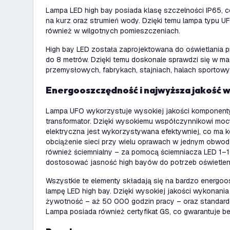
Lampa LED high bay posiada klasę szczelności IP65, c
na kurz oraz strumień wody. Dzięki temu lampa typu
również w wilgotnych pomieszczeniach.
High bay LED została zaprojektowana do oświetlania p
do 8 metrów. Dzięki temu doskonale sprawdzi się w m
przemysłowych, fabrykach, stajniach, halach sportowy
Energooszczędność i najwyższa jakość 
Lampa UFO wykorzystuje wysokiej jakości komponent
transformator. Dzięki wysokiemu współczynnikowi mocy
elektryczna jest wykorzystywana efektywniej, co ma 
obciążenie sieci przy wielu oprawach w jednym obwodz
również ściemnialny – za pomocą ściemniacza LED 1–
dostosować jasność high bayów do potrzeb oświetle
Wszystkie te elementy składają się na bardzo energoo
lampę LED high bay. Dzięki wysokiej jakości wykonani
żywotność – aż 50 000 godzin pracy – oraz standard
Lampa posiada również certyfikat GS, co gwarantuje 