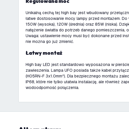
Regulowana moc
Unikalną cechą tej high bay jest wbudowany przełączn
łatwe dostosowanie mocy lampy przed montażem. Do w
150W (wysoka), 120W (średnia) oraz 85W (niska). Dz
natężenie światła do potrzeb danego pomieszczenia, op
Uwaga: ustawienie mocy musi być dokonane przed ins
nie można go już zmienić.
Łatwy montaż
High bay LED jest standardowo wyposażona w pierśc
zawieszenia. Lampa UFO posiada także kabel przyłąc
(H05RN-F 3x1.0mm²). Dla bezpiecznego montażu zale
IP68, które nie tylko ułatwia instalację, ale również zap
wodoodporność połączenia.