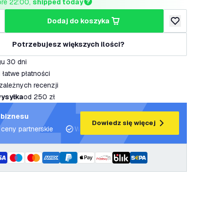
ore 22:00, 
shipped today
dodaj do koszyka
lość
większ ilość
dodaj do listy 
Potrzebujesz większych ilości?
u 30 dni
 łatwe płatności
zależnych recenzji
ysyłka
od 250 zł
 biznesu
Dowiedz się więcej
 ceny partnerskie
Wsparcie projektowe i plany oświetleniowe