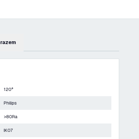
 razem
120°
Philips
>80Ra
IK07