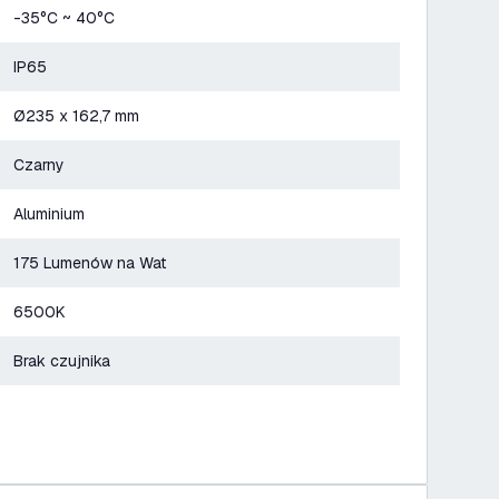
-35°C ~ 40°C
IP65
Ø235 x 162,7 mm
Czarny
Aluminium
175 Lumenów na Wat
6500K
Brak czujnika