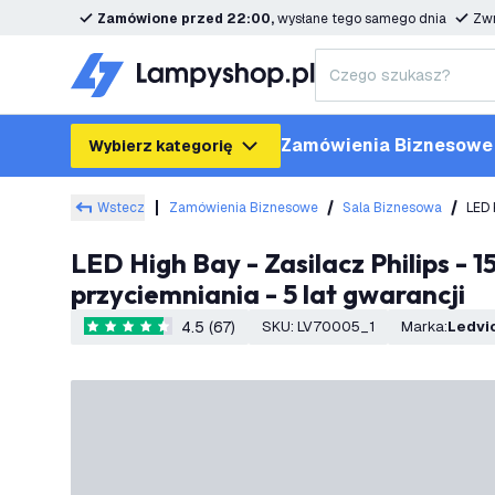
Zamówione przed 22:00,
wysłane tego samego dnia
Zwr
Zamówienia Biznesowe
Wybierz kategorię
Wstecz
Zamówienia Biznesowe
Sala Biznesowa
LED 
LED High Bay - Zasilacz Philips - 150W / 120W / 85W - 120° - 175lm/W - 6500K - IP65 - Możliwość
przyciemniania - 5 lat gwarancji
4.5 (67)
SKU
:
LV70005_1
Marka
:
Ledvi
4.5 Gwiazdki oceny