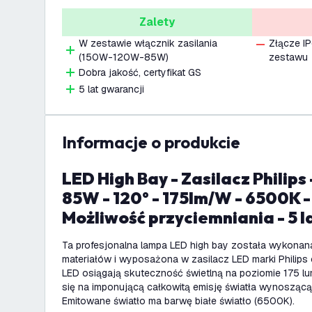
Zalety
W zestawie włącznik zasilania
Złącze IP
(150W-120W-85W)
zestawu
Dobra jakość, certyfikat GS
5 lat gwarancji
informacje o produkcie
LED High Bay - Zasilacz Philips - 150W / 120W /
85W - 120° - 175lm/W - 6500K - 
Możliwość przyciemniania - 5 l
Ta profesjonalna lampa LED high bay została wykonana
materiałów i wyposażona w zasilacz LED marki Philips 
LED osiągają skuteczność świetlną na poziomie 175 l
się na imponującą całkowitą emisję światła wynosząc
Emitowane światło ma barwę białe światło (6500K).