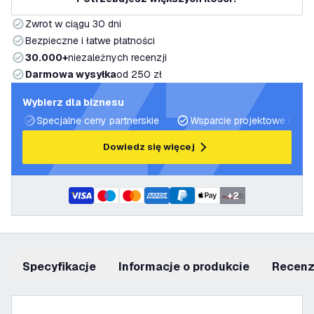
Zwrot w ciągu 30 dni
Bezpieczne i łatwe płatności
30.000+
niezależnych recenzji
Darmowa wysyłka
od 250 zł
Wybierz dla biznesu
Specjalne ceny partnerskie
Wsparcie projektowe i plan
Dowiedz się więcej
+
2
Specyfikacje
informacje o produkcie
recen