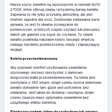
Nasze szyny świetlne są wyposażone w żarówki GU10
2700K, które oferują ciepłą i przyjemną barwę światła.
Zapewnia to nie tylko przytulną atmosferę, ale jest
również łagodne dla oczu. Doskonałe oddawanie barw
sprawia, że jest to idealne rozwiązanie do
pomieszczeń, w których często czytasz lub pracujesz,
takich jak gabinet czy kącik do czytania. To ciepłe
światło podkreśla naturalne kolory twojego wnętrza,
nadając każdemu pomieszczeniu ciepły i zapraszający
wygląd.
Roleta przeciwolśnieniowa
Aby poprawić komfort użytkowania oświetlenia
szynowego, możesz skorzystać z darmowo
dołączonej kratki przeciwolśnieniowej. Ta roleta jest
odchylana o 350 stopni, dzięki czemu można skierować
światło dokładnie tam, gdzie jest potrzebne, bez
oślepiania. Jest łatwa do dodania i usunięcia, dzięki
czemu zawsze masz optymalne oświetlenie bez
uciążliwego efektu olśnienia.
Elastyczny system: łatwy do rozbudowy lub zmiany