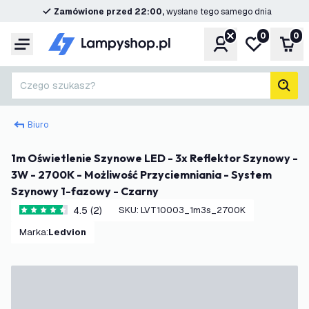
Zamówione przed 22:00,
wysłane tego samego dnia
0
0
Konto
Moja lista ż
Kos
Menu
Czego szukasz?
Szuk
Biuro
1m Oświetlenie Szynowe LED - 3x Reflektor Szynowy -
3W - 2700K - Możliwość Przyciemniania - System
Szynowy 1-fazowy - Czarny
4.5 (2)
SKU
:
LVT10003_1m3s_2700K
4.5 Gwiazdki oceny
Marka
:
Ledvion