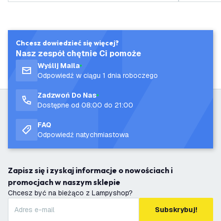
Chcesz dowiedzieć się więcej?
Nasz zespół chętnie Ci pomoże
Wyślij Maila
Odpowiedź w ciągu 1 dnia roboczego
Zadzwoń Do Nas
Dostępne od 08:00 do 21:00
FAQ
Odpowiedź natychmiastowa
Zapisz się i zyskaj informacje o nowościach i
promocjach w naszym sklepie
Chcesz być na bieżąco z Lampyshop?
Subskrybuj!