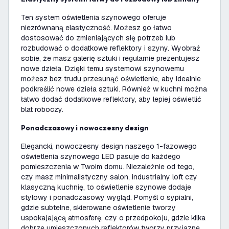
Ten system oświetlenia szynowego oferuje
niezrównaną elastyczność. Możesz go łatwo
dostosować do zmieniających się potrzeb lub
rozbudować o dodatkowe reflektory i szyny. Wyobraź
sobie, że masz galerię sztuki i regularnie prezentujesz
nowe dzieła. Dzięki temu systemowi szynowemu
możesz bez trudu przesunąć oświetlenie, aby idealnie
podkreślić nowe dzieła sztuki. Również w kuchni można
łatwo dodać dodatkowe reflektory, aby lepiej oświetlić
blat roboczy.
Ponadczasowy i nowoczesny design
Elegancki, nowoczesny design naszego 1-fazowego
oświetlenia szynowego LED pasuje do każdego
pomieszczenia w Twoim domu. Niezależnie od tego,
czy masz minimalistyczny salon, industrialny loft czy
klasyczną kuchnię, to oświetlenie szynowe dodaje
stylowy i ponadczasowy wygląd. Pomyśl o sypialni,
gdzie subtelne, skierowane oświetlenie tworzy
uspokajającą atmosferę, czy o przedpokoju, gdzie kilka
dobrze umieszczonych reflektorów tworzy przyjazne