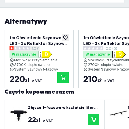
Alternatywy
1m Oświetlenie Szynowe
1m Oświetlenie Szyn
dodaj do listy życzeń
LED - 3x Reflektor Szynowy
LED - 3x Reflektor S
otwórz panel recenzji
1.0 (1)
0.0 (0)
- 3W - 2700K - Możliwość
- 3W - 2700K - Możli
1 Gwiazdki oceny
0 Gwiazdki oceny
W magazynie
W magazynie
Przyciemniania - System
Przyciemniania - Sys
Możliwość Przyciemniania
Możliwość Przyciemnian
Szynowy 1-fazowy - Czarny
Szynowy 1-fazowy - B
2700K: ciepłe światło
2700K: ciepłe światło
System Szynowy 1-fazowy
System Szynowy 1-fazo
220
210
zł
zł
z VAT
z VAT
Często kupowane razem
Złącze 1-fazowe w kształcie litery
T, czarne - lewe-1
22
zł
z VAT