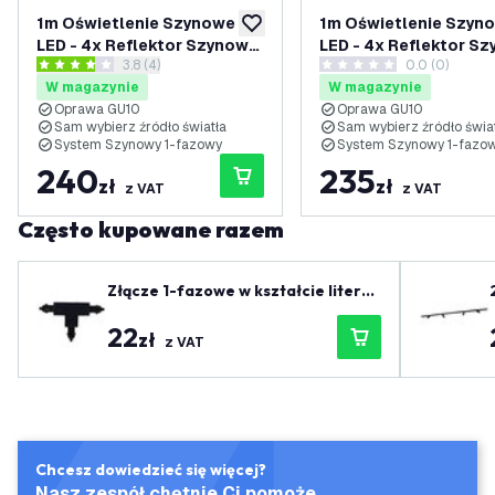
1m Oświetlenie Szynowe
1m Oświetlenie Szyn
dodaj do listy życzeń
LED - 4x Reflektor Szynowy
LED - 4x Reflektor S
otwórz panel recenzji
3.8 (4)
0.0 (0)
- Możliwość Przyciemniania
- Możliwość Przyciem
3.8 Gwiazdki oceny
0 Gwiazdki oceny
W magazynie
W magazynie
- System Szynowy 1-fazowy
- System Szynowy 1-
Oprawa GU10
Oprawa GU10
- Czarny
- Biały
Sam wybierz źródło światła
Sam wybierz źródło świa
System Szynowy 1-fazowy
System Szynowy 1-fazo
240
235
zł
zł
z VAT
z VAT
Często kupowane razem
Złącze 1-fazowe w kształcie litery
T, czarne - lewe-1
22
zł
z VAT
Chcesz dowiedzieć się więcej?
Nasz zespół chętnie Ci pomoże