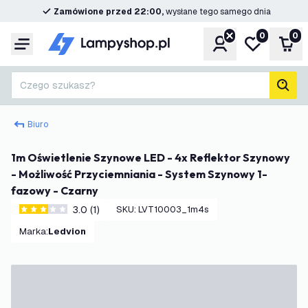
Zamówione przed 22:00,
wysłane tego samego dnia
0
0
Konto
Moja lista ż
Kos
Menu
Czego szukasz?
Szuk
Biuro
1m Oświetlenie Szynowe LED - 4x Reflektor Szynowy
- Możliwość Przyciemniania - System Szynowy 1-
fazowy - Czarny
3.0 (1)
SKU
:
LVT10003_1m4s
3 Gwiazdki oceny
Marka
:
Ledvion