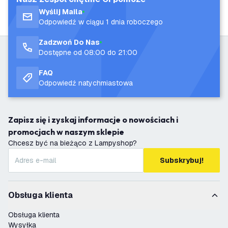
Wyślij Maila
Odpowiedź w ciągu 1 dnia roboczego
Zadzwoń Do Nas
Dostępne od 08:00 do 21:00
FAQ
Odpowiedź natychmiastowa
Zapisz się i zyskaj informacje o nowościach i
promocjach w naszym sklepie
Chcesz być na bieżąco z Lampyshop?
Subskrybuj!
Obsługa klienta
Obsługa klienta
Wysyłka