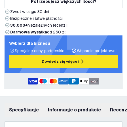
Potrzebujesz większych ilości?
Zwrot w ciągu 30 dni
Bezpieczne i łatwe płatności
30.000+
niezależnych recenzji
Darmowa wysyłka
od 250 zł
Wybierz dla biznesu
Specjalne ceny partnerskie
Wsparcie projektowe i plan
Dowiedz się więcej
+
2
Specyfikacje
informacje o produkcie
recen