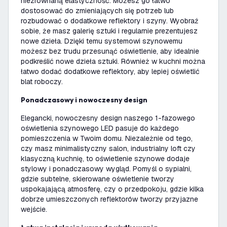
niezrównaną elastyczność. Możesz go łatwo
dostosować do zmieniających się potrzeb lub
rozbudować o dodatkowe reflektory i szyny. Wyobraź
sobie, że masz galerię sztuki i regularnie prezentujesz
nowe dzieła. Dzięki temu systemowi szynowemu
możesz bez trudu przesunąć oświetlenie, aby idealnie
podkreślić nowe dzieła sztuki. Również w kuchni można
łatwo dodać dodatkowe reflektory, aby lepiej oświetlić
blat roboczy.
Ponadczasowy i nowoczesny design
Elegancki, nowoczesny design naszego 1-fazowego
oświetlenia szynowego LED pasuje do każdego
pomieszczenia w Twoim domu. Niezależnie od tego,
czy masz minimalistyczny salon, industrialny loft czy
klasyczną kuchnię, to oświetlenie szynowe dodaje
stylowy i ponadczasowy wygląd. Pomyśl o sypialni,
gdzie subtelne, skierowane oświetlenie tworzy
uspokajającą atmosferę, czy o przedpokoju, gdzie kilka
dobrze umieszczonych reflektorów tworzy przyjazne
wejście.