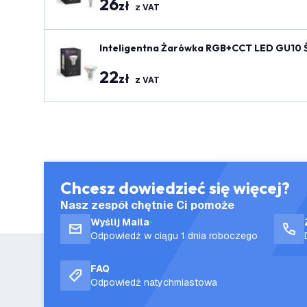
26
zł
z VAT
Inteligentna Żarówka RGB+CCT LED GU10 Śc
22
zł
z VAT
Chcesz dowiedzieć się więcej?
Nasz zespół chętnie Ci pomoże
Wyślij Maila
Odpowiedź w ciągu 1 dnia roboczego
FAQ
Odpowiedź natychmiastowa