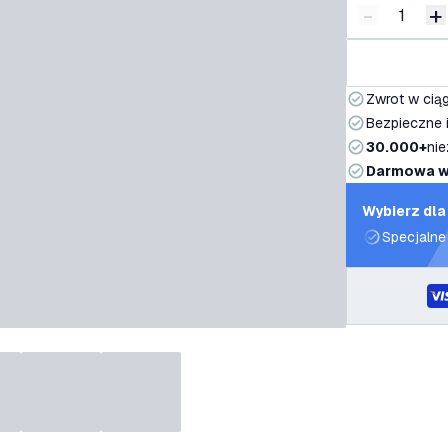
-
+
Zmniejsz i
Z
Zwrot w ciąg
Bezpieczne i
30.000+
nie
Darmowa w
Wybierz dla
Specjalne