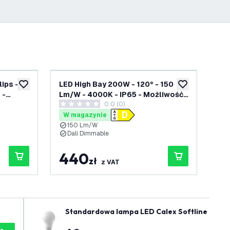
lips -
LED High Bay 200W - 120° - 150
LE
dodaj do listy życzeń
dodaj do listy 
 -
Lm/W - 4000K - IP65 - Możliwość
pr
enzji
0.0 (0)
przyciemniania Dali - 5 lat
Phi
0 Gwiazdki oceny
4.3
 5 lat
gwarancji
IP6
W magazynie
W
lat
150 Lm/W
1
Dali Dimmable
5
S
440
3
zł
z VAT
Standardowa lampa LED Calex Softline Ø60 -