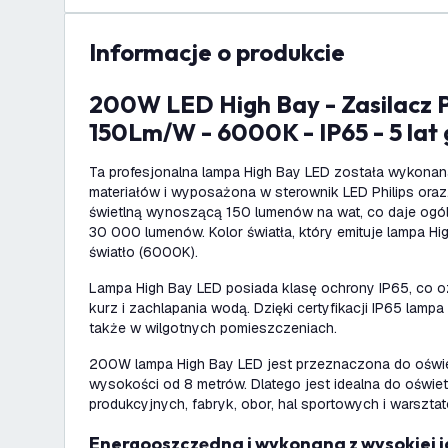
informacje o produkcie
200W LED High Bay - Zasilacz Philips - 120° -
150Lm/W - 6000K - IP65 - 5 lat
Ta profesjonalna lampa High Bay LED została wykonana
materiałów i wyposażona w sterownik LED Philips ora
świetlną wynoszącą 150 lumenów na wat, co daje ogó
30 000 lumenów. Kolor światła, który emituje lampa Hig
światło (6000K).
Lampa High Bay LED posiada klasę ochrony IP65, co o
kurz i zachlapania wodą. Dzięki certyfikacji IP65 la
także w wilgotnych pomieszczeniach.
200W lampa High Bay LED jest przeznaczona do oświ
wysokości od 8 metrów. Dlatego jest idealna do oświe
produkcyjnych, fabryk, obor, hal sportowych i warszta
Energooszczędna i wykonana z wysokiej 