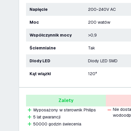
Napięcie
200-240V AC
Moc
200 watów
Współczynnik mocy
>0,9
Ściemnialne
Tak
Diody LED
Diody LED SMD
Kąt wiązki
120°
Zalety
Nie dost
Wyposażony w sterownik Philips
wodoodpo
5 lat gwarancji
50000 godzin świecenia