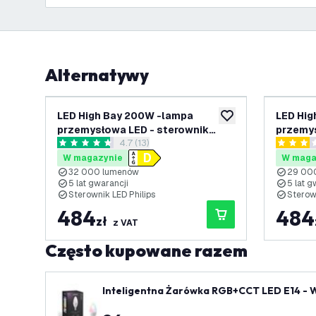
Alternatywy
LED High Bay 200W -lampa
LED Hig
dodaj do listy życze
przemysłowa LED - sterownik
przemys
otwórz panel recenzji
4.7 (13)
Philips - 120° - 160lm/W - 4000K -
Philips
4.7 Gwiazdki oceny
3 Gwiazd
IP65 - 5 lat gwarancji
IP65 - 5
W magazynie
W maga
32 000 lumenów
29 000
5 lat gwarancji
5 lat g
Sterownik LED Philips
Sterown
484
484
zł
z VAT
Często kupowane razem
Inteligentna Żarówka RGB+CCT LED E14 - Wi