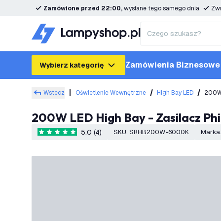
Zamówione przed 22:00,
wysłane tego samego dnia
Zwr
Zamówienia Biznesowe
Wybierz kategorię
Wstecz
Oświetlenie Wewnętrzne
High Bay LED
200W 
200W LED High Bay - Zasilacz Phil
5.0 (4)
SKU
:
SRHB200W-6000K
Marka
5 Gwiazdki oceny