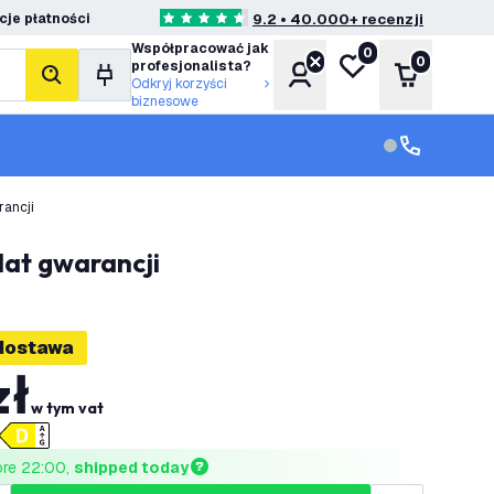
je płatności
9.2 • 40.000+ recenzji
4.6 Gwiazdki oceny
Współpracować jak
0
Moja lista życzeń
0
profesjonalista?
Konto
Koszyk
Szukaj
Odkryj korzyści
biznesowe
Obsługa klie
Obsługa klien
rancji
lat gwarancji
dostawa
zł
w tym vat
ore 22:00, 
shipped today