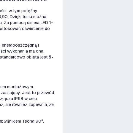
ści, w tym potężny
0,90. Dzięki temu można
u. Za pomocą dimera LED 1-
ostosować oświetlenie do
o energooszczędną i
kości wykonania ma ona
standardowo objęta jest
5-
eniem montażowym.
asilający. Jest to przewód
złącza IP68 w celu
ż, ale również zapewnia, że
dbłyśnikiem Tsong 90°.