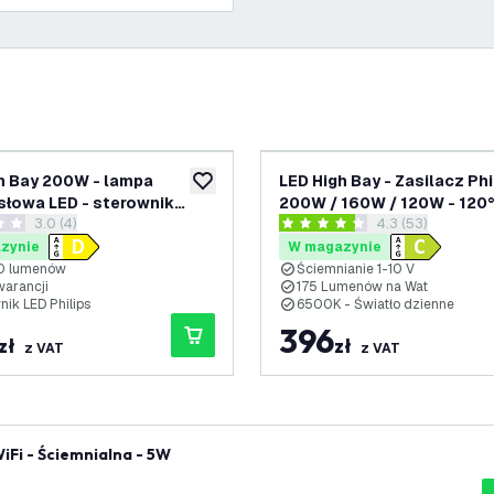
h Bay 200W - lampa
LED High Bay - Zasilacz Phi
ń
dodaj do listy życzeń
łowa LED - sterownik
200W / 160W / 120W - 120°
otwórz panel recenzji
3.0 (4)
otwórz panel rec
4.3 (53)
 - 120° - 145lm/W - 3000K -
175lm/W - 6500K - IP65 -
ki oceny
4.3 Gwiazdki oceny
 lat gwarancji
Możliwość przyciemniania -
zynie
W magazynie
gwarancji
 lumenów
Ściemnianie 1-10 V
warancji
175 Lumenów na Wat
ik LED Philips
6500K - Światło dzienne
396
zł
zł
z VAT
z VAT
Fi - Ściemnialna - 5W