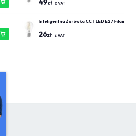
49
zł
z VAT
Inteligentna Żarówka CCT LED E27 Filament -
26
zł
z VAT