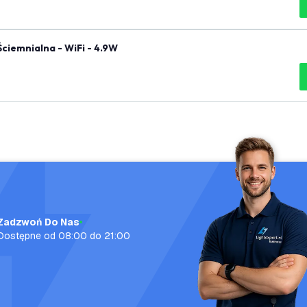
iemnialna - WiFi - 4.9W
Zadzwoń Do Nas
Dostępne od 08:00 do 21:00