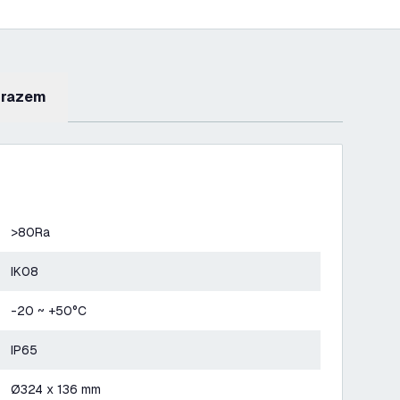
 razem
>80Ra
IK08
-20 ~ +50°C
IP65
Ø324 x 136 mm