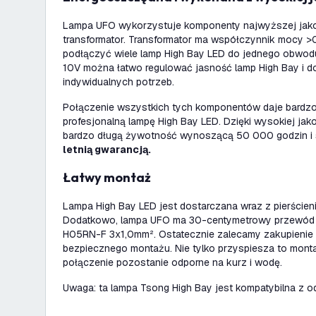
Lampa UFO wykorzystuje komponenty najwyższej jako
transformator. Transformator ma współczynnik mocy >
podłączyć wiele lamp High Bay LED do jednego obwod
10V można łatwo regulować jasność lamp High Bay i d
indywidualnych potrzeb.
Połączenie wszystkich tych komponentów daje bardz
profesjonalną lampę High Bay LED. Dzięki wysokiej ja
bardzo długą żywotność wynoszącą 50 000 godzin i 
letnią gwarancją.
Łatwy montaż
Lampa High Bay LED jest dostarczana wraz z pierści
Dodatkowo, lampa UFO ma 30-centymetrowy przewód z
H05RN-F 3x1,0mm². Ostatecznie zalecamy zakupienie 
bezpiecznego montażu. Nie tylko przyspiesza to monta
połączenie pozostanie odporne na kurz i wodę.
Uwaga: ta lampa Tsong High Bay jest kompatybilna z o