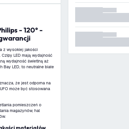
 gwarancji
 z wysokiej jakości
z. Czipy LED mają wydajność
lną wydajność świetlną aż
h Bay LED, to neutralne białe
znacza, że jest odporna na
mpa UFO może być stosowana
etlania pomieszczeń o
tlania magazynów, hal
tów.
jakości materiałów