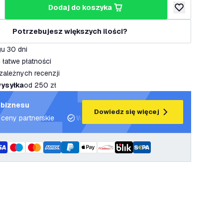
dodaj do koszyka
lość
większ ilość
dodaj do listy 
Potrzebujesz większych ilości?
u 30 dni
 łatwe płatności
zależnych recenzji
ysyłka
od 250 zł
 biznesu
Dowiedz się więcej
 ceny partnerskie
Wsparcie projektowe i plany oświetleniowe