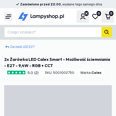
Zamówione przed 22:00,
wysłane tego samego dnia
0
0
Konto
Moja lista ż
Kos
Menu
Czego szukasz?
Szuk
Żarówki LED E27
2x Żarówka LED Calex Smart - Możliwość ściemniania
- E27 - 9,4W - RGB + CCT
5.0 (2)
SKU
:
5001002750
Marka
:
Calex
5 Gwiazdki oceny