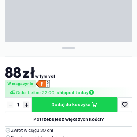
88
zł
w tym vat
W magazynie
Order before 22:00, 
shipped today
-
+
dodaj do koszyka
Zmniejsz ilość
Zwiększ ilość
dodaj d
Potrzebujesz większych ilości?
Zwrot w ciągu 30 dni