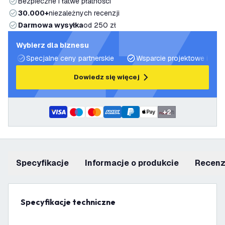
Bezpieczne i łatwe płatności
30.000+
niezależnych recenzji
Darmowa wysyłka
od 250 zł
Wybierz dla biznesu
Specjalne ceny partnerskie
Wsparcie projektowe i plan
Dowiedz się więcej
+
2
Specyfikacje
informacje o produkcie
recen
Specyfikacje techniczne