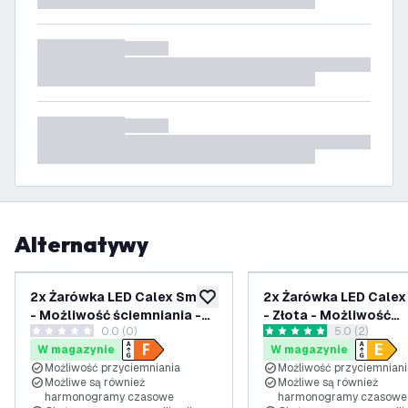
Alternatywy
2x Żarówka LED Calex Smart
2x Żarówka LED Calex
dodaj do listy życzeń
- Możliwość ściemniania -
- Złota - Możliwość
0.0 (0)
otwórz panel 
5.0 (2)
E14 - 4,9W - RGB + CCT
ściemniania - E27 - 7W
0 Gwiazdki oceny
5 Gwiazdki oceny
W magazynie
W magazynie
1800K-3000K
Możliwość przyciemniania
Możliwość przyciemniani
Możliwe są również
Możliwe są również
harmonogramy czasowe
harmonogramy czasowe