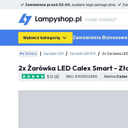
Zamówione przed 22:00,
wysłane tego samego dnia
Zwr
Zamówienia Biznesowe
Wybierz kategorię
Wstecz
Żarówki LED
Żarówki LED E14
2x Żarówka LED
2x Żarówka LED Calex Smart - Zł
5.0 (2)
SKU
:
5101003250
Marka
:
Calex
5 Gwiazdki oceny