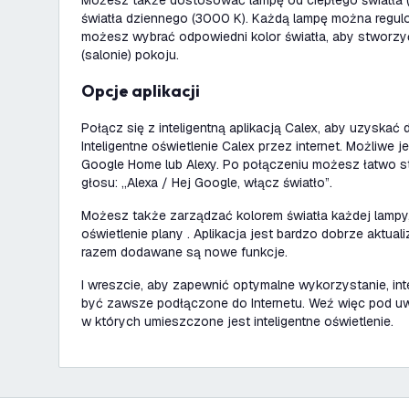
Możesz także dostosować lampę od ciepłego światła (
światła dziennego (3000 K). Każdą lampę można regul
możesz wybrać odpowiedni kolor światła, aby stworzy
(salonie) pokoju.
Opcje aplikacji
Połącz się z inteligentną aplikacją Calex, aby uzyskać
Inteligentne oświetlenie Calex przez internet. Możliwe 
Google Home lub Alexy. Po połączeniu możesz łatwo 
głosu: „Alexa / Hej Google, włącz światło”.
Możesz także zarządzać kolorem światła każdej lampy,
oświetlenie plany . Aplikacja jest bardzo dobrze aktua
razem dodawane są nowe funkcje.
I wreszcie, aby zapewnić optymalne wykorzystanie, in
być zawsze podłączone do Internetu. Weź więc pod uw
w których umieszczone jest inteligentne oświetlenie.