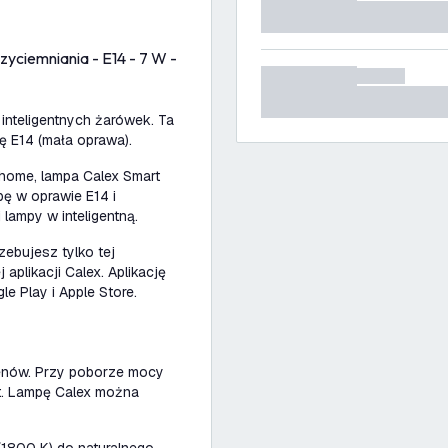
yciemniania - E14 - 7 W -
inteligentnych żarówek. Ta
ę E14 (mała oprawa).
 home, lampa Calex Smart
ę w oprawie E14 i
 lampy w inteligentną.
zebujesz tylko tej
j aplikacji Calex. Aplikację
e Play i Apple Store.
menów. Przy poborze mocy
t. Lampę Calex można