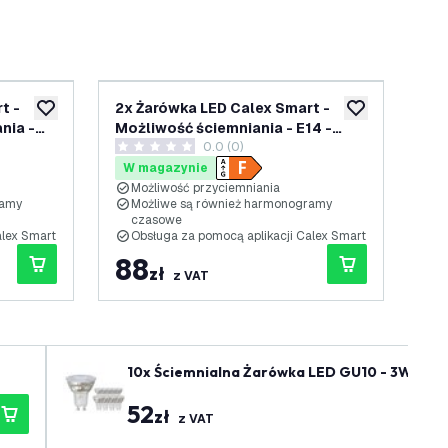
t -
2x Żarówka LED Calex Smart -
2x
dodaj do listy życzeń
dodaj do listy 
nia -
Możliwość ściemniania - E14 -
Moż
nzji
0.0 (0)
4,9W - RGB + CCT
9,
0 Gwiazdki oceny
5 G
W magazynie
W
Możliwość przyciemniania
M
ramy
Możliwe są również harmonogramy
M
czasowe
alex Smart
Obsługa za pomocą aplikacji Calex Smart
O
88
8
zł
z VAT
10x Ściemnialna Żarówka LED GU10 - 3W - 27
52
zł
z VAT