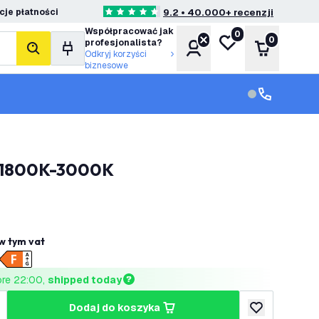
je płatności
9.2 • 40.000+ recenzji
4.6 Gwiazdki oceny
Współpracować jak
0
Moja lista życzeń
0
profesjonalista?
Konto
Koszyk
Szukaj
Odkryj korzyści
biznesowe
Obsługa klie
Obsługa klien
 - 1800K-3000K
w tym vat
ore 22:00, 
shipped today
dodaj do koszyka
lość
większ ilość
dodaj do listy 