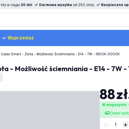
oty w ciągu
30 dni
Darmowa wysyłka
od 250 złoty
Bezpieczne opc
Wyprzedaz
 Calex Smart - Złota - Możliwość Ściemniania - E14 - 7W - 1800K-3000K
ota - Możliwość ściemniania - E14 - 7W
88
zł
W magazynie
Order bef
-
+
Zmniejsz i
Z