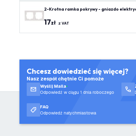
2-Krotna ramka pokrywy - gniazdo elektry
17
zł
z VAT
Chcesz dowiedzieć się więcej?
Nasz zespół chętnie Ci pomoże
Wyślij Maila
Odpowiedź w ciągu 1 dnia roboczego
FAQ
Odpowiedź natychmiastowa