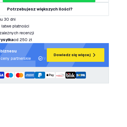
Potrzebujesz większych ilości?
u 30 dni
 łatwe płatności
zależnych recenzji
ysyłka
od 250 zł
 biznesu
Dowiedz się więcej
 ceny partnerskie
Wsparcie projektowe i plany oświetleniowe