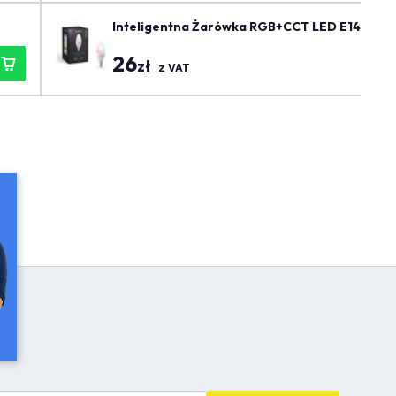
Inteligentna Żarówka RGB+CCT LED E14 - WiFi
26
zł
z VAT