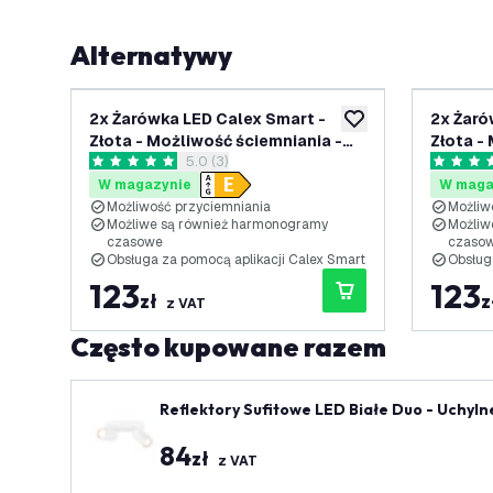
Alternatywy
2x Żarówka LED Calex Smart -
2x Żaró
dodaj do listy życze
Złota - Możliwość ściemniania -
Złota -
otwórz panel recenzji
5.0 (3)
E27 - 7W - 1800K-3000K
E27 - 7
5 Gwiazdki oceny
5 Gwiazd
W magazynie
W maga
Możliwość przyciemniania
Możliw
Możliwe są również harmonogramy
Możliw
czasowe
czaso
Obsługa za pomocą aplikacji Calex Smart
Obsług
123
123
zł
z
z VAT
Często kupowane razem
Reflektory Sufitowe LED Białe Duo - Uchyl
84
zł
z VAT