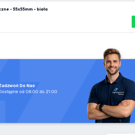
czne - 55x55mm - biała
Zadzwoń Do Nas
Dostępne od 08:00 do 21:00