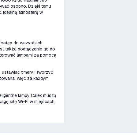
1800 K) do naturalnego
ować osobno. Dzięki temu
ć idealną atmosferę w
 dostęp do wszystkich
jest także podłączenie go do
sterować lampami za pomocą
 ustawiać timery i tworzyć
lizowana, więc za każdym
teligentne lampy Calex muszą
agę siłę Wi-Fi w miejscach,