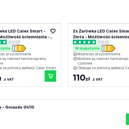
wka LED Calex Smart -
2x Żarówka LED Calex Smar
ń
dodaj do listy życzeń
 Możliwość ściemniania -
Złota - Możliwość ściemnia
otwórz panel recenzji
5.0 (2)
otwórz panel rece
5.0 (2)
W - 1800K-3000K
E27 - 7W - 1800K-3000K
ki oceny
5 Gwiazdki oceny
zynie
W magazynie
ość przyciemniania
Możliwość przyciemniania
e są również harmonogramy
Możliwe są również harmonog
we
czasowe
a za pomocą aplikacji Calex Smart
Obsługa za pomocą aplikacji C
110
ł
zł
z VAT
z VAT
ne - Gniazdo GU10