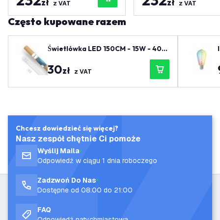
232
232
zł
zł
z VAT
z VAT
Często kupowane razem
Świetlówka LED 150CM - 15W - 400
0K - 2400 Lm - Wysoka wydajność
30
zł
z VAT
Chcesz dowiedzieć się więcej?
Nasz zespół chętnie Ci pomoże
Wyślij Maila
Odpowiedź w ciągu 1 dnia roboczego
Zadzwoń Do Nas
Dostępne od 08:00 do 21:00
FAQ
Odpowiedź natychmiastowa