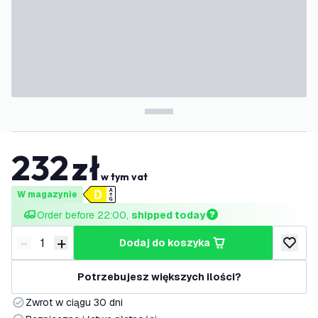
232
zł
w tym vat
W magazynie
Order before 22:00, 
shipped today
-
+
dodaj do koszyka
Zmniejsz ilość
Zwiększ ilość
dodaj d
Potrzebujesz większych ilości?
Zwrot w ciągu 30 dni