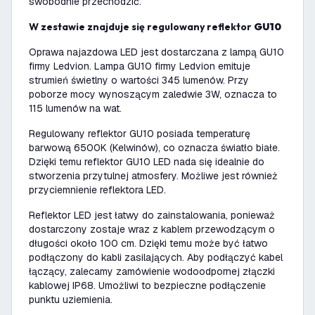
swobodnie przechodzić.
W zestawie znajduje się regulowany reflektor
GU10
Oprawa najazdowa LED jest dostarczana z lampą GU10
firmy Ledvion. Lampa GU10 firmy Ledvion emituje
strumień świetlny o wartości 345 lumenów. Przy
poborze mocy wynoszącym zaledwie 3W, oznacza to
115 lumenów na wat.
Regulowany reflektor GU10 posiada temperaturę
barwową 6500K (Kelwinów), co oznacza światło białe.
Dzięki temu reflektor GU10 LED nada się idealnie do
stworzenia przytulnej atmosfery. Możliwe jest również
przyciemnienie reflektora LED.
Reflektor LED jest łatwy do zainstalowania, ponieważ
dostarczony zostaje wraz z kablem przewodzącym o
długości około 100 cm. Dzięki temu może być łatwo
podłączony do kabli zasilających. Aby podłączyć kabel
łączący, zalecamy zamówienie wodoodpornej złączki
kablowej IP68. Umożliwi to bezpieczne podłączenie
punktu uziemienia.