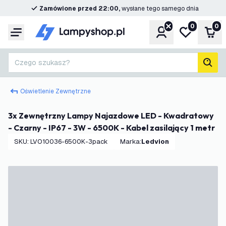
Zamówione przed 22:00,
wysłane tego samego dnia
0
0
Konto
Moja lista ż
Kos
Menu
Czego szukasz?
Szuk
Oświetlenie Zewnętrzne
3x Zewnętrzny Lampy Najazdowe LED - Kwadratowy
- Czarny - IP67 - 3W - 6500K - Kabel zasilający 1 metr
SKU
:
LVO10036-6500K-3pack
Marka
:
Ledvion