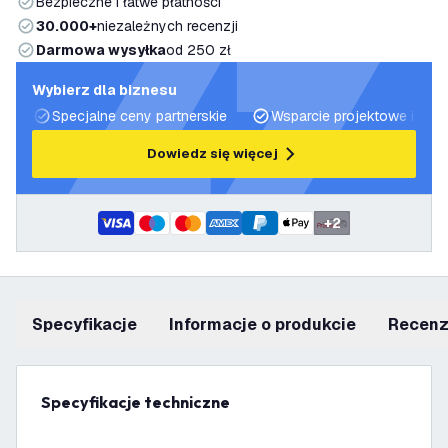
Bezpieczne i łatwe płatności
30.000+
niezależnych recenzji
Darmowa wysyłka
od 250 zł
Wybierz dla biznesu
Specjalne ceny partnerskie
Wsparcie projektowe i plan
Dowiedz się więcej
+
2
Specyfikacje
informacje o produkcie
recen
Specyfikacje techniczne