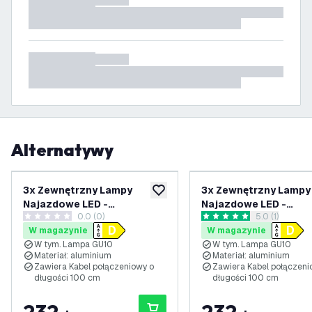
Alternatywy
3x Zewnętrzny Lampy
3x Zewnętrzny Lampy
dodaj do listy życzeń
Najazdowe LED -
Najazdowe LED -
0.0 (0)
otwórz panel 
5.0 (1)
Kwadratowy - Czarny - IP67
Kwadratowy - Czarny 
0 Gwiazdki oceny
5 Gwiazdki oceny
W magazynie
W magazynie
- 3W - 6500K - Kabel
- 3W - 2700K - Kabel
W tym. Lampa GU10
W tym. Lampa GU10
zasilający 1 metr
zasilający 1 metr
Materiał: aluminium
Materiał: aluminium
Zawiera Kabel połączeniowy o
Zawiera Kabel połączeni
długości 100 cm
długości 100 cm