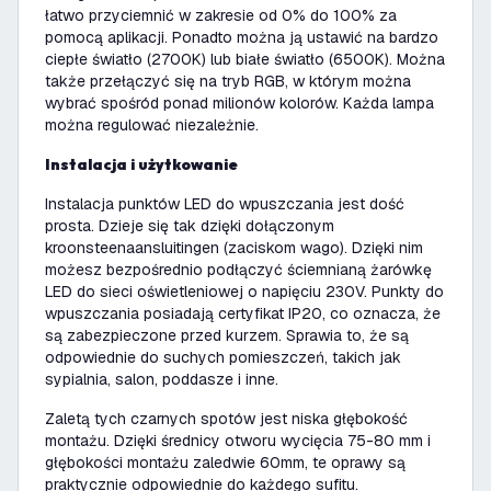
łatwo przyciemnić w zakresie od 0% do 100% za
pomocą aplikacji. Ponadto można ją ustawić na bardzo
ciepłe światło (2700K) lub białe światło (6500K). Można
także przełączyć się na tryb RGB, w którym można
wybrać spośród ponad milionów kolorów. Każda lampa
można regulować niezależnie.
Instalacja i użytkowanie
Instalacja punktów LED do wpuszczania jest dość
prosta. Dzieje się tak dzięki dołączonym
kroonsteenaansluitingen (zaciskom wago). Dzięki nim
możesz bezpośrednio podłączyć ściemnianą żarówkę
LED do sieci oświetleniowej o napięciu 230V. Punkty do
wpuszczania posiadają certyfikat IP20, co oznacza, że
są zabezpieczone przed kurzem. Sprawia to, że są
odpowiednie do suchych pomieszczeń, takich jak
sypialnia, salon, poddasze i inne.
Zaletą tych czarnych spotów jest niska głębokość
montażu. Dzięki średnicy otworu wycięcia 75-80 mm i
głębokości montażu zaledwie 60mm, te oprawy są
praktycznie odpowiednie do każdego sufitu.