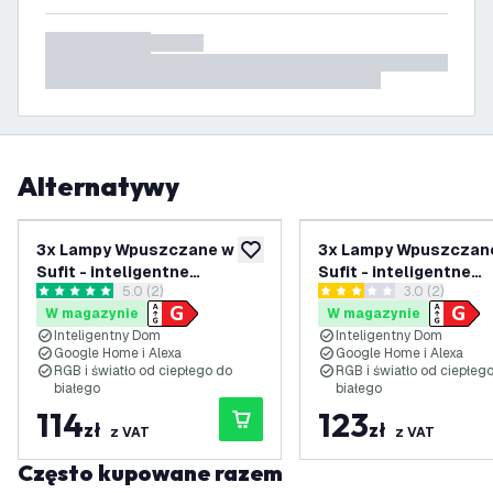
Alternatywy
3x Lampy Wpuszczane w
3x Lampy Wpuszczan
dodaj do listy życzeń
Sufit - inteligentne
Sufit - inteligentne
otwórz panel recenzji
5.0 (2)
otwórz panel 
3.0 (2)
oświetlenie - Rio -
oświetlenie - Rio -
5 Gwiazdki oceny
3 Gwiazdki oceny
W magazynie
W magazynie
ściemniane - RGBWW - Białe
ściemniane - RGBWW -
Inteligentny Dom
Inteligentny Dom
Nierdzewna
Google Home i Alexa
Google Home i Alexa
RGB i światło od ciepłego do
RGB i światło od ciepłeg
białego
białego
114
123
zł
zł
z VAT
z VAT
Często kupowane razem