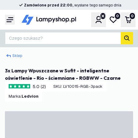
Zamówione przed 22:00,
wysłane tego samego dnia
0
0
Konto
Moja lista ż
Kos
Menu
Czego szukasz?
Szuk
Sklep
3x Lampy Wpuszczane w Sufit - inteligentne
oświetlenie - Rio - ściemniane - RGBWW - Czarne
5.0 (2)
SKU
:
LV10015-RGB-3pack
5 Gwiazdki oceny
Marka
:
Ledvion