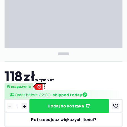
118
zł
w tym vat
W magazynie
Order before 22:00, 
shipped today
-
+
dodaj do koszyka
Zmniejsz ilość
Zwiększ ilość
dodaj d
Potrzebujesz większych ilości?