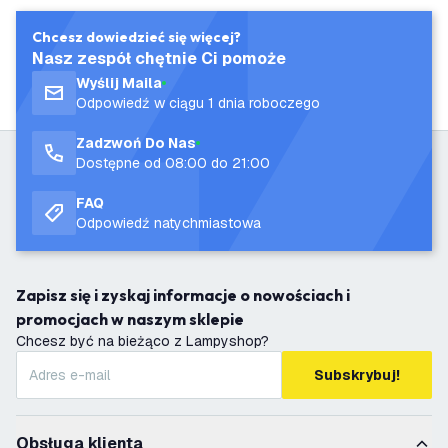
Chcesz dowiedzieć się więcej?
Nasz zespół chętnie Ci pomoże
Wyślij Maila
Odpowiedź w ciągu 1 dnia roboczego
Zadzwoń Do Nas
Dostępne od 08:00 do 21:00
FAQ
Odpowiedź natychmiastowa
Zapisz się i zyskaj informacje o nowościach i
promocjach w naszym sklepie
Chcesz być na bieżąco z Lampyshop?
Subskrybuj!
Obsługa klienta