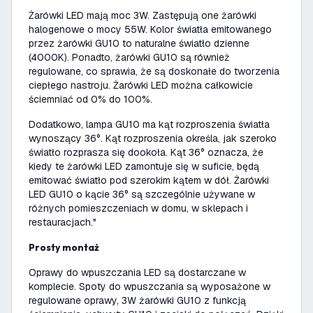
Żarówki LED mają moc 3W. Zastępują one żarówki
halogenowe o mocy 55W. Kolor światła emitowanego
przez żarówki GU10 to naturalne światło dzienne
(4000K). Ponadto, żarówki GU10 są również
regulowane, co sprawia, że są doskonałe do tworzenia
ciepłego nastroju. Żarówki LED można całkowicie
ściemniać od 0% do 100%.
Dodatkowo, lampa GU10 ma kąt rozproszenia światła
wynoszący 36°. Kąt rozproszenia określa, jak szeroko
światło rozprasza się dookoła. Kąt 36° oznacza, że
kiedy te żarówki LED zamontuje się w suficie, będą
emitować światło pod szerokim kątem w dół. Żarówki
LED GU10 o kącie 36° są szczególnie używane w
różnych pomieszczeniach w domu, w sklepach i
restauracjach."
Prosty montaż
Oprawy do wpuszczania LED są dostarczane w
komplecie. Spoty do wpuszczania są wyposażone w
regulowane oprawy, 3W żarówki GU10 z funkcją