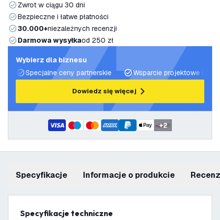
Zwrot w ciągu 30 dni
Bezpieczne i łatwe płatności
30.000+
niezależnych recenzji
Darmowa wysyłka
od 250 zł
Wybierz dla biznesu
Specjalne ceny partnerskie
Wsparcie projektowe i plan
Dowiedz się więcej
+
2
Specyfikacje
informacje o produkcie
recen
Specyfikacje techniczne