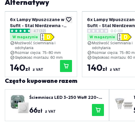
Alternatywy
6x Lampy Wpuszczane w
6x Lampy Wpuszczan
dodaj do listy życzeń
Sufit - Stal Nierdzewna -
Sufit - Stal Nierdzewn
otwórz panel recenzji
4.7 (32)
0.0 (0)
Amsterdam - ściemniane -
Amsterdam - ściemnia
4.7 Gwiazdki oceny
0 Gwiazdki oceny
W magazynie
W magazynie
3W - 2700K - ø82mm
3W - 6500K - ø82mm
Możliwość ściemniania i
Możliwość ściemniania i
odchylania
odchylania
Rozmiar cięcia: 75-80 mm
Rozmiar cięcia: 75-80 
Głębokość montażu: 60 mm
Głębokość montażu: 60
140
140
zł
zł
z VAT
z VAT
Często kupowane razem
Ściemniacz LED 3-250 Watt 220-2
40V - Odcięcie fazy - Uniwersalny -
66
Kompletny
zł
z VAT