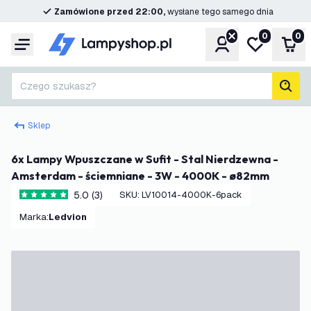
Zamówione przed 22:00,
wysłane tego samego dnia
0
0
Konto
Moja lista ż
Kos
Menu
Czego szukasz?
Szuk
Sklep
6x Lampy Wpuszczane w Sufit - Stal Nierdzewna -
Amsterdam - ściemniane - 3W - 4000K - ø82mm
5.0 (3)
SKU
:
LV10014-4000K-6pack
5 Gwiazdki oceny
Marka
:
Ledvion