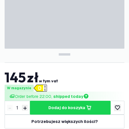
145
zł
w tym vat
W magazynie
Order before 22:00, 
shipped today
-
+
dodaj do koszyka
Zmniejsz ilość
Zwiększ ilość
dodaj d
Potrzebujesz większych ilości?