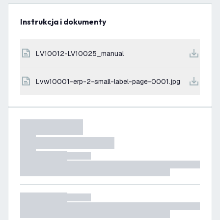
Instrukcja i dokumenty
LV10012-LV10025_manual
lvw10001-erp-2-small-label-page-0001.jpg