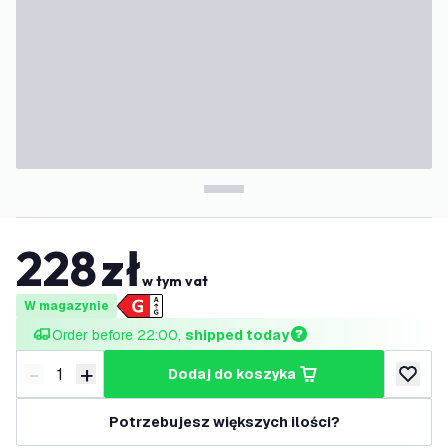
228
zł
w tym vat
W magazynie
Order before 22:00, 
shipped today
-
+
dodaj do koszyka
Zmniejsz ilość
Zwiększ ilość
dodaj d
Potrzebujesz większych ilości?