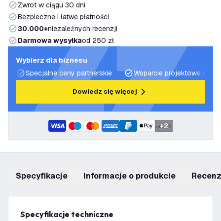
Zwrot w ciągu 30 dni
Bezpieczne i łatwe płatności
30.000+
niezależnych recenzji
Darmowa wysyłka
od 250 zł
Wybierz dla biznesu
Specjalne ceny partnerskie
Wsparcie projektowe i plan
Dowiedz się więcej
+
2
Specyfikacje
informacje o produkcie
recen
Specyfikacje techniczne