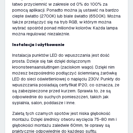
łatwo przyciemnić w zakresie od 0% do 100% za
pomocą aplikacji. Ponadto można ją ustawić na bardzo
ciepłe światło (2700K) lub białe światło (6500K). Można
także przełączyć się na tryb RGB, w którym można
wybrać spośród ponad milionów kolorów. Każda lampa
można regulować niezależnie.
Instalacja i użytkowanie
Instalacja punktów LED do wpuszczania jest dość
prosta. Dzieje się tak dzięki dołączonym
kroonsteenaansluitingen (zaciskom wago). Dzięki nim
możesz bezpośrednio podłączyć ściemnianą żarówkę
LED do sieci oświetleniowej o napięciu 230V. Punkty do
wpuszczania posiadają certyfikat IP20, co oznacza, że
są zabezpieczone przed kurzem. Sprawia to, że są
odpowiednie do suchych pomieszczeń, takich jak
sypialnia, salon, poddasze i inne.
Zaletą tych czarnych spotów jest niska głębokość
montażu. Dzięki średnicy otworu wycięcia 75-80 mm i
głębokości montażu zaledwie 60mm, te oprawy są
praktycznie odpowiednie do każdego sufitu.