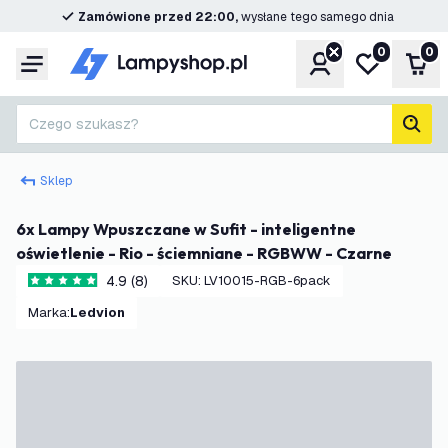
Zamówione przed 22:00,
wysłane tego samego dnia
0
0
Konto
Moja lista ż
Kos
Menu
Czego szukasz?
Szuk
Sklep
6x Lampy Wpuszczane w Sufit - inteligentne
oświetlenie - Rio - ściemniane - RGBWW - Czarne
4.9 (8)
SKU
:
LV10015-RGB-6pack
4.9 Gwiazdki oceny
Marka
:
Ledvion