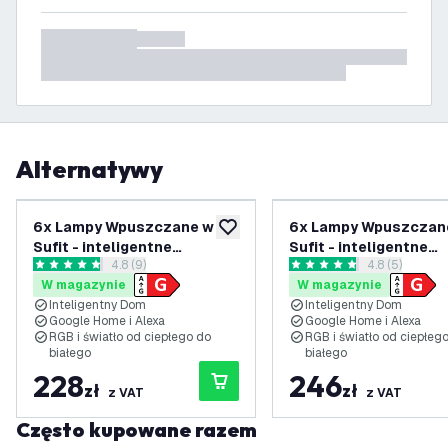
Alternatywy
6x Lampy Wpuszczane w
6x Lampy Wpuszczan
dodaj do listy życzeń
Sufit - inteligentne
Sufit - inteligentne
otwórz panel recenzji
4.8 (9)
otwórz panel 
4.8 (5)
oświetlenie - Rio -
oświetlenie - Rio -
4.8 Gwiazdki oceny
4.8 Gwiazdki oceny
W magazynie
W magazynie
ściemniane - RGBWW - Białe
ściemniane - RGBWW -
Inteligentny Dom
Inteligentny Dom
Nierdzewna
Google Home i Alexa
Google Home i Alexa
RGB i światło od ciepłego do
RGB i światło od ciepłeg
białego
białego
228
246
zł
zł
z VAT
z VAT
Często kupowane razem