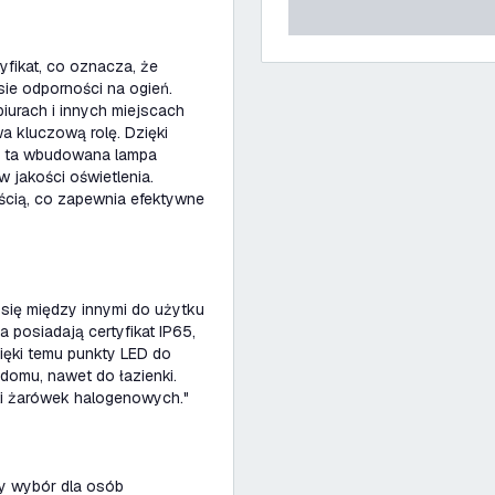
yfikat, co oznacza, że
ie odporności na ogień.
iurach i innych miejscach
 kluczową rolę. Dzięki
i, ta wbudowana lampa
jakości oświetlenia.
ścią, co zapewnia efektywne
się między innymi do użytku
posiadają certyfikat IP65,
ięki temu punkty LED do
omu, nawet do łazienki.
ki żarówek halogenowych."
ny wybór dla osób