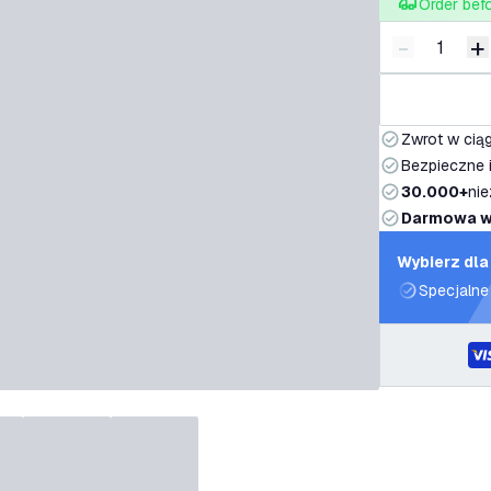
Order bef
-
+
Zmniejsz i
Z
Zwrot w ciąg
Bezpieczne i
30.000+
nie
Darmowa w
Wybierz dla
Specjalne