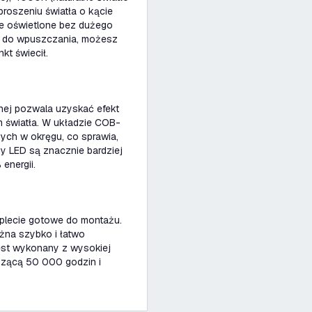
proszeniu światła o kącie
e oświetlone bez dużego
tu do wpuszczania, możesz
kt świecił.
ej pozwala uzyskać efekt
 światła. W układzie COB-
nych w okręgu, co sprawia,
dy LED są znacznie bardziej
energii.
plecie gotowe do montażu.
na szybko i łatwo
est wykonany z wysokiej
szącą 50 000 godzin i