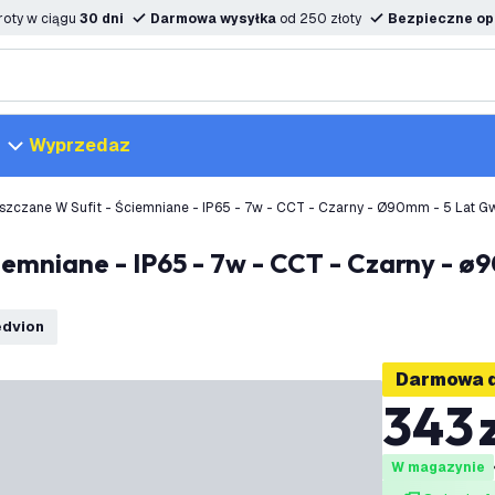
oty w ciągu
30 dni
Darmowa wysyłka
od 250 złoty
Bezpieczne opc
Wyprzedaz
zczane W Sufit - Ściemniane - IP65 - 7w - CCT - Czarny - Ø90mm - 5 Lat Gwa
edvion
Darmowa 
343
W magazynie