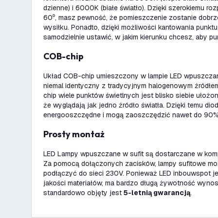
dzienne) i 6000K (białe światło). Dzięki szerokiemu roz
60⁰, masz pewność, że pomieszczenie zostanie dobrz
wysiłku. Ponadto, dzięki możliwości kantowania punk
samodzielnie ustawić, w jakim kierunku chcesz, aby pun
COB-chip
Układ COB-chip umieszczony w lampie LED wpuszczan
niemal identyczny z tradycyjnym halogenowym źródłem
chip wiele punktów świetlnych jest blisko siebie ułożo
że wyglądają jak jedno źródło światła. Dzięki temu dio
energooszczędne i mogą zaoszczędzić nawet do 90% 
Prosty montaż
LED Lampy wpuszczane w sufit są dostarczane w kom
Za pomocą dołączonych zacisków, lampy sufitowe moż
podłączyć do sieci 230V. Ponieważ LED inbouwspot j
jakości materiałów, ma bardzo długą żywotność wyno
standardowo objęty jest
5-letnią gwarancją
.