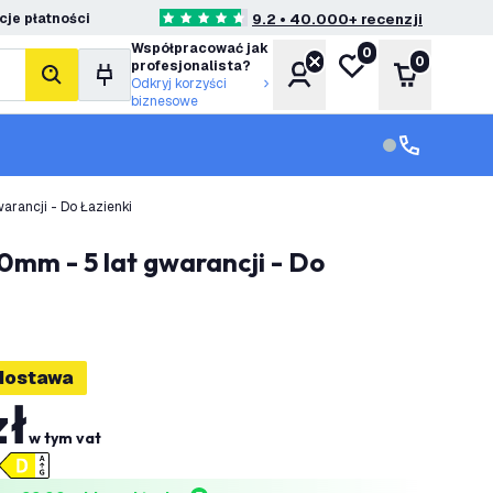
je płatności
9.2 • 40.000+ recenzji
4.6 Gwiazdki oceny
Współpracować jak
0
Moja lista życzeń
0
profesjonalista?
Konto
Koszyk
Szukaj
Odkryj korzyści
biznesowe
Obsługa klie
Obsługa klien
rancji - Do Łazienki
dostawa
zł
w tym vat