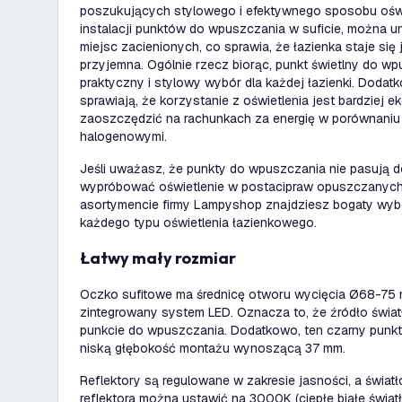
poszukujących stylowego i efektywnego sposobu oświet
instalacji punktów do wpuszczania w suficie, można u
miejsc zacienionych, co sprawia, że łazienka staje się j
przyjemna. Ogólnie rzecz biorąc, punkt świetlny do wp
praktyczny i stylowy wybór dla każdej łazienki. Dodat
sprawiają, że korzystanie z oświetlenia jest bardziej
zaoszczędzić na rachunkach za energię w porównaniu
halogenowymi.
Jeśli uważasz, że punkty do wpuszczania nie pasują d
wypróbować oświetlenie w postacipraw opuszczanych (
asortymencie firmy Lampyshop znajdziesz bogaty wyb
każdego typu oświetlenia łazienkowego.
Łatwy mały rozmiar
Oczko sufitowe ma średnicę otworu wycięcia Ø68-75
zintegrowany system LED. Oznacza to, że źródło świa
punkcie do wpuszczania. Dodatkowo, ten czarny punk
niską głębokość montażu wynoszącą 37 mm.
Reflektory są regulowane w zakresie jasności, a świa
reflektora można ustawić na 3000K (ciepłe białe światł