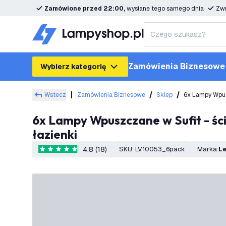
Zamówione przed 22:00,
wysłane tego samego dnia
Zwr
Zamówienia Biznesowe
Wybierz kategorię
Wstecz
Zamówienia Biznesowe
Sklep
6x Lampy Wpus
6x Lampy Wpuszczane w Sufit - ściemniane - IP65 - 7w - CCT - Czarny - ø90mm - 5 lat gwarancji - Do
łazienki
4.8 (18)
SKU
:
LV10053_6pack
Marka
:
L
4.8 Gwiazdki oceny