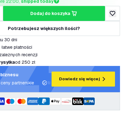
ore 22:00, 
shipped today
dodaj do koszyka
lość
większ ilość
dodaj do listy 
Potrzebujesz większych ilości?
u 30 dni
 łatwe płatności
zależnych recenzji
ysyłka
od 250 zł
 biznesu
Dowiedz się więcej
 ceny partnerskie
Wsparcie projektowe i plany oświetleniowe