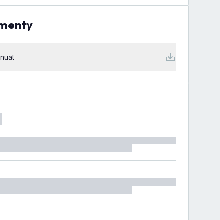
umenty
nual