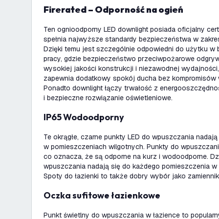
Firerated – Odporność na ogień
Ten ognioodporny LED downlight posiada oficjalny cert
spełnia najwyższe standardy bezpieczeństwa w zakres
Dzięki temu jest szczególnie odpowiedni do użytku w b
pracy, gdzie bezpieczeństwo przeciwpożarowe odgrywa
wysokiej jakości konstrukcji i niezawodnej wydajnośc
zapewnia dodatkowy spokój ducha bez kompromisów w 
Ponadto downlight łączy trwałość z energooszczędno
i bezpieczne rozwiązanie oświetleniowe.
IP65 Wodoodporny
Te okrągłe, czarne punkty LED do wpuszczania nadają 
w pomieszczeniach wilgotnych. Punkty do wpuszczania 
co oznacza, że są odporne na kurz i wodoodporne. Dz
wpuszczania nadają się do każdego pomieszczenia w d
Spoty do łazienki to także dobry wybór jako zamienni
Oczka sufitowe łazienkowe
Punkt świetlny do wpuszczania w łazience to popular