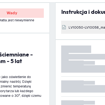
Instrukcja i dok
Wady
iatła jest niewymienne
LV10050-LV10058_ma
m - 5 lat
 jako oświetlenie do
alny nastrój. Dzięki
 zmienić temperaturę
korytarza lub każdego
towane o 30⁰, dzięki czemu