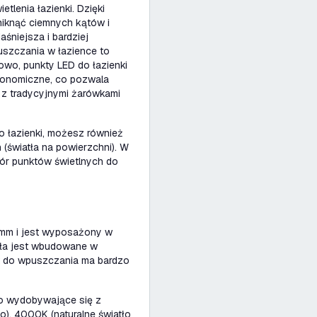
lenia łazienki. Dzięki
niknąć ciemnych kątów i
aśniejsza i bardziej
uszczania w łazience to
kowo, punkty LED do łazienki
 ekonomiczne, co pozwala
 z tradycyjnymi żarówkami
o łazienki, możesz również
światła na powierzchni). W
ór punktów świetlnych do
 mm i jest wyposażony w
tła jest wbudowane w
t do wpuszczania ma bardzo
tło wydobywające się z
o), 4000K (naturalne światło