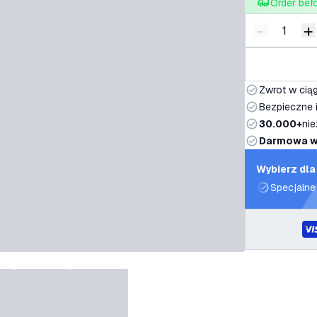
Order bef
-
+
Zmniejsz i
Z
Zwrot w ciąg
Bezpieczne i
30.000+
nie
Darmowa w
Wybierz dla
Specjalne