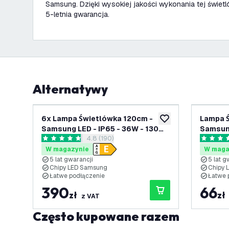
Samsung. Dzięki wysokiej jakości wykonania tej świetl
5-letnia gwarancja.
Alternatywy
6x Lampa Świetlówka 120cm -
Lampa Świ
dodaj do listy życze
Samsung LED - IP65 - 36W - 130
Samsung
otwórz panel recenzji
4.8 (190)
lm/W - 4000K - Możliwość
lm/W - 6
4.8 Gwiazdki oceny
4.6 Gwia
podłączenia - 5 lat gwarancji
podłącz
W magazynie
W maga
5 lat gwarancji
5 lat g
Chipy LED Samsung
Chipy 
Łatwe podłączenie
Łatwe 
390
66
zł
zł
z VAT
Często kupowane razem