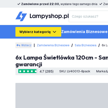
Zamówione przed 22:00,
wysłane tego samego dnia
Zwr
Zamówienia Biznesowe
Wybierz kategorię
Wstecz
Zamówienia Biznesowe
Sala Biznesowa
6x Lampa Świetlówka 120cm - Samsung LED - IP65 - 36W - 130 lm/W - 6500K - Możliwość podłączenia - 5 lat
gwarancji
4.7 (285)
SKU
:
LV40013-6pack
Marka
:
4.7 Gwiazdki oceny