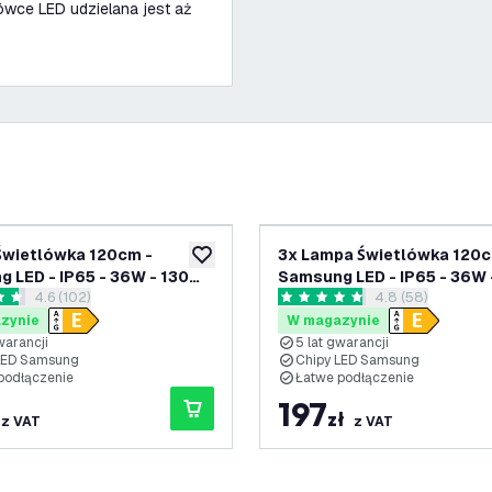
ówce LED udzielana jest aż
etlówka 120cm -
3x Lampa Świetlówka 120cm -
ń
dodaj do listy życzeń
 LED - IP65 - 36W - 130
Samsung LED - IP65 - 36W 
otwórz panel recenzji
4.6 (102)
otwórz panel rec
4.8 (58)
500K - Możliwość
lm/W - 6500K - Możliwość
zdki oceny
4.8 Gwiazdki oceny
enia - 5 lat gwarancji
podłączenia - 5 lat gwaran
zynie
W magazynie
warancji
5 lat gwarancji
LED Samsung
Chipy LED Samsung
podłączenie
Łatwe podłączenie
197
zł
z VAT
z VAT