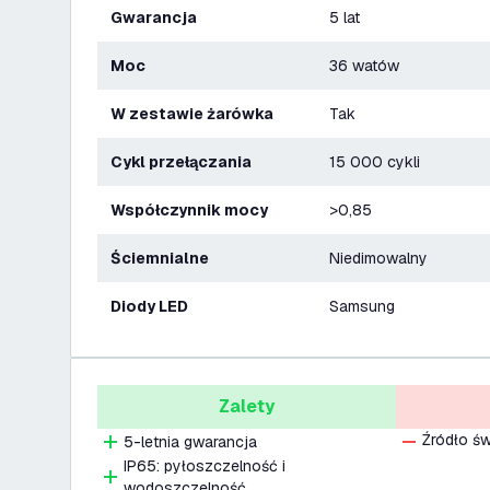
Gwarancja
5 lat
Moc
36 watów
W zestawie żarówka
Tak
Cykl przełączania
15 000 cykli
Współczynnik mocy
>0,85
Ściemnialne
Niedimowalny
Diody LED
Samsung
Zalety
Źródło św
5-letnia gwarancja
IP65: pyłoszczelność i
wodoszczelność