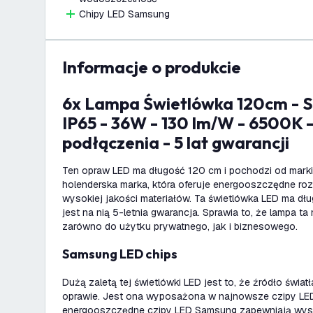
Chipy LED Samsung
informacje o produkcie
6x Lampa Świetlówka 120cm - Samsung LED -
IP65 - 36W - 130 lm/W - 6500K 
podłączenia - 5 lat gwarancji
Ten opraw LED ma długość 120 cm i pochodzi od marki 
holenderska marka, która oferuje energooszczędne r
wysokiej jakości materiałów. Ta świetlówka LED ma dł
jest na nią 5-letnia gwarancja. Sprawia to, że lampa ta
zarówno do użytku prywatnego, jak i biznesowego.
Samsung LED chips
Dużą zaletą tej świetlówki LED jest to, że źródło świat
oprawie. Jest ona wyposażona w najnowsze czipy LE
energooszczędne czipy LED Samsung zapewniają wyso