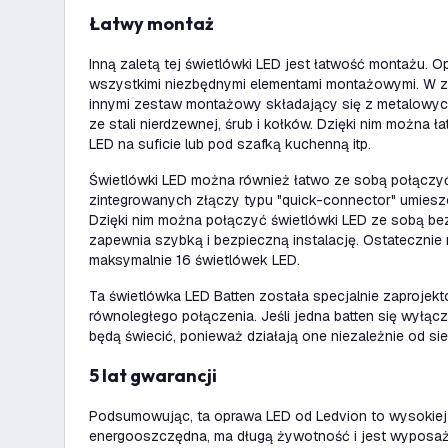
Łatwy montaż
Inną zaletą tej świetlówki LED jest łatwość montażu. 
wszystkimi niezbędnymi elementami montażowymi. W z
innymi zestaw montażowy składający się z metalow
ze stali nierdzewnej, śrub i kołków. Dzięki nim można
LED na suficie lub pod szafką kuchenną itp.
Świetlówki LED można również łatwo ze sobą połączyć
zintegrowanych złączy typu "quick-connector" umies
Dzięki nim można połączyć świetlówki LED ze sobą bez
zapewnia szybką i bezpieczną instalację. Ostateczni
maksymalnie 16 świetlówek LED.
Ta świetlówka LED Batten została specjalnie zaprojek
równoległego połączenia. Jeśli jedna batten się wyłąc
będą świecić, ponieważ działają one niezależnie od sie
5 lat gwarancji
Podsumowując, ta oprawa LED od Ledvion to wysokiej 
energooszczędna, ma długą żywotność i jest wyposa