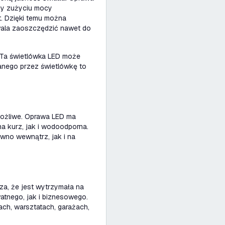
zy zużyciu mocy
. Dzięki temu można
wala zaoszczędzić nawet do
 Ta świetlówka LED może
anego przez świetlówkę to
możliwe. Oprawa LED ma
na kurz, jak i wodoodporna.
wno wewnątrz, jak i na
za, że jest wytrzymała na
atnego, jak i biznesowego.
ch, warsztatach, garażach,