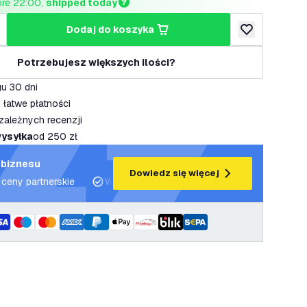
ore 22:00, 
shipped today
dodaj do koszyka
lość
większ ilość
dodaj do listy 
Potrzebujesz większych ilości?
u 30 dni
 łatwe płatności
zależnych recenzji
ysyłka
od 250 zł
 biznesu
Dowiedz się więcej
 ceny partnerskie
Wsparcie projektowe i plany oświetleniowe