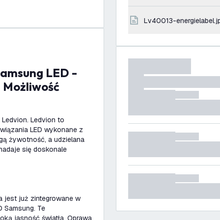
lv40013-energielabel.j
- Możliwość
Ledvion. Ledvion to
ozwiązania LED wykonane z
ugą żywotność, a udzielana
 nadaje się doskonale
ła jest już zintegrowane w
D Samsung. Te
ką jasność światła. Oprawa