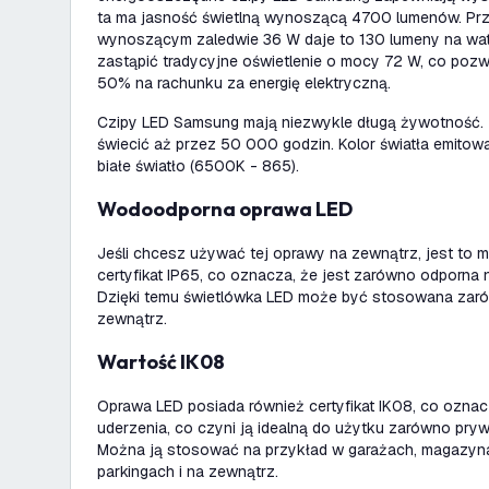
ta ma jasność świetlną wynoszącą 4700 lumenów. Pr
wynoszącym zaledwie 36 W daje to 130 lumeny na wat
zastąpić tradycyjne oświetlenie o mocy 72 W, co poz
50% na rachunku za energię elektryczną.
Czipy LED Samsung mają niezwykle długą żywotność.
świecić aż przez 50 000 godzin. Kolor światła emitow
białe światło (6500K - 865).
Wodoodporna oprawa LED
Jeśli chcesz używać tej oprawy na zewnątrz, jest to 
certyfikat IP65, co oznacza, że jest zarówno odporna 
Dzięki temu świetlówka LED może być stosowana zaró
zewnątrz.
Wartość IK08
Oprawa LED posiada również certyfikat IK08, co oznac
uderzenia, co czyni ją idealną do użytku zarówno pryw
Można ją stosować na przykład w garażach, magazyna
parkingach i na zewnątrz.