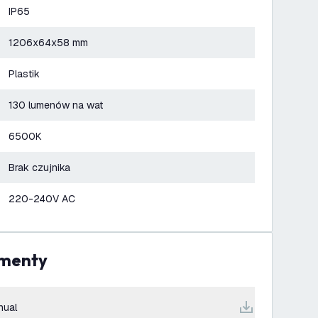
IP65
1206x64x58 mm
Plastik
130 lumenów na wat
6500K
Brak czujnika
220-240V AC
umenty
nual