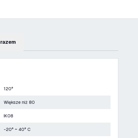
 razem
120°
Większe niż 80
IK08
-20° ~ 40° C