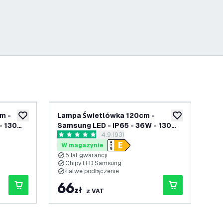
Lampa Świetlówka 120cm -
3x L
dodaj do listy życzeń
dodaj do listy 
- 130
Samsung LED - IP65 - 36W - 130
Sam
enzji
otwórz panel recenzji
4.9 (93)
lm/W - 4000K - Możliwość
Lm/
4.9 Gwiazdki oceny
4.8
cji
podłączenia - 5 lat gwarancji
pod
W magazynie
W
5 lat gwarancji
5
Chipy LED Samsung
C
Łatwe podłączenie
Ł
66
1
zł
z VAT