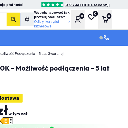
je płatności
9.2 • 40.000+ recenzji
4.6 Gwiazdki oceny
Współpracować jak
0
Moja lista życzeń
0
profesjonalista?
Konto
Koszyk
Szukaj
Odkryj korzyści
biznesowe
Obsługa klie
Obsługa klien
K - Możliwość Podłączenia - 5 Lat Gwarancji
dostawa
zł
w tym vat