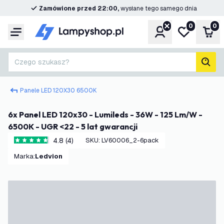
Zamówione przed 22:00,
wysłane tego samego dnia
0
0
Konto
Moja lista ż
Kos
Menu
Czego szukasz?
Szuk
Panele LED 120X30 6500K
6x Panel LED 120x30 - Lumileds - 36W - 125 Lm/W -
6500K - UGR <22 - 5 lat gwarancji
4.8 (4)
SKU
:
LV60006_2-6pack
4.8 Gwiazdki oceny
Marka
:
Ledvion