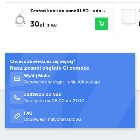
Zestaw kabli do paneli LED - odpow
iedni dla długości do 150 cm
30
zł
z VAT
Chcesz dowiedzieć się więcej?
Nasz zespół chętnie Ci pomoże
Wyślij Maila
Odpowiedź w ciągu 1 dnia roboczego
Zadzwoń Do Nas
Dostępne od 08:00 do 21:00
FAQ
Odpowiedź natychmiastowa