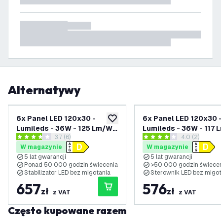
Alternatywy
6x Panel LED 120x30 -
6x Panel LED 120x30 
dodaj do listy życzeń
Lumileds - 36W - 125 Lm/W -
Lumileds - 36W - 117 
otwórz panel recenzji
3.7 (6)
otwórz panel 
4.0 (2)
4000K - UGR <22 - 5 lat
3000K - UGR <22 - 5 l
3.7 Gwiazdki oceny
4 Gwiazdki oceny
W magazynie
W magazynie
gwarancji
gwarancji
5 lat gwarancji
5 lat gwarancji
Ponad 50 000 godzin świecenia
>50 000 godzin świece
Stabilizator LED bez migotania
Sterownik LED bez migo
657
576
zł
zł
z VAT
z VAT
Często kupowane razem