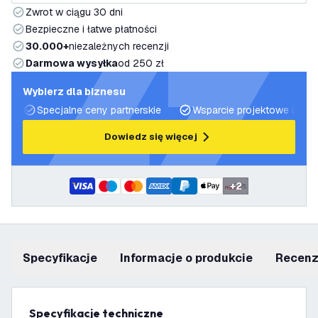
Zwrot w ciągu 30 dni
Bezpieczne i łatwe płatności
30.000+
niezależnych recenzji
Darmowa wysyłka
od 250 zł
Wybierz dla biznesu
Specjalne ceny partnerskie
Wsparcie projektowe i plan
Dowiedz się więcej
+
2
Specyfikacje
informacje o produkcie
recen
Specyfikacje techniczne