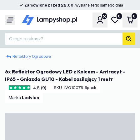
Zamówione przed 22:00,
wysłane tego samego dnia
0
0
Konto
Moja lista ż
Kos
Menu
Czego szukasz?
Szuk
Reflektory Ogrodowe
6x Reflektor Ogrodowy LED z Kolcem - Antracyt -
IP65 - Gniazdo GU10 - Kabel zasilający 1 metr
4.8 (9)
SKU
:
LVO10076-6pack
4.8 Gwiazdki oceny
Marka
:
Ledvion