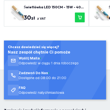
Świetlówka LED 150CM - 15W - 400
0K - 2400 Lm - Wysoka wydajność
30
zł
z VAT
Chcesz dowiedzieć się więcej?
Nasz zespół chętnie Ci pomoże
Wyślij Maila
Odpowiedź w ciągu 1 dnia roboczego
Zadzwoń Do Nas
Dostępne od 08:00 do 21:00
FAQ
Odpowiedź natychmiastowa