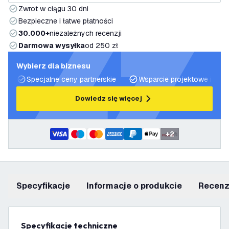
Zwrot w ciągu 30 dni
Bezpieczne i łatwe płatności
30.000+
niezależnych recenzji
Darmowa wysyłka
od 250 zł
Wybierz dla biznesu
Specjalne ceny partnerskie
Wsparcie projektowe i plan
Dowiedz się więcej
+
2
Specyfikacje
informacje o produkcie
recen
Specyfikacje techniczne