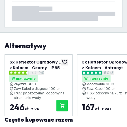
Alternatywy
6x Reflektor Ogrodowy LED
3x Reflektor Ogrodo
dodaj do listy życzeń
z Kolcem - Czarny - IP65 -
z Kolcem - Antracyt - 
otwórz panel recenzji
4.4 (24)
otwórz panel 
5.0 (3)
Gniazdo GU10 - Kabel
Gniazdo GU10 - Kabel
4.4 Gwiazdki oceny
5 Gwiazdki oceny
W magazynie
W magazynie
zasilający 1 metr
zasilający 1 metr
Złączka GU10
Mocowanie GU10
Zaw. Kabel o długości 100 cm
Zaw. Kabel 100 cm
IP65: pyłoszczelny i odporny na
IP65: odporny na kurz i 
strumienie wody
wody
246
167
zł
zł
z VAT
z VAT
Często kupowane razem