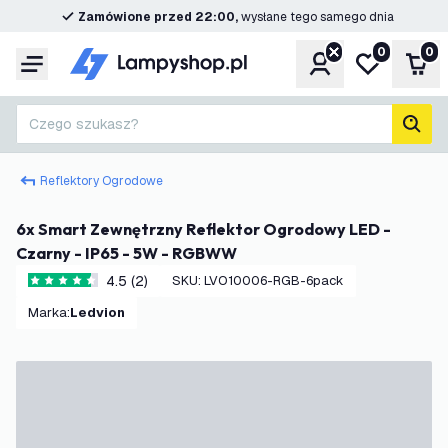
Zamówione przed 22:00,
wysłane tego samego dnia
0
0
Konto
Moja lista ż
Kos
Menu
Czego szukasz?
Szuk
Reflektory Ogrodowe
6x Smart Zewnętrzny Reflektor Ogrodowy LED -
Czarny - IP65 - 5W - RGBWW
4.5 (2)
SKU
:
LVO10006-RGB-6pack
4.5 Gwiazdki oceny
Marka
:
Ledvion