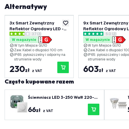
Alternatywy
3x Smart Zewnętrzny
9x Smart Zewnętrzny
dodaj do listy życzeń
Reflektor Ogrodowy LED -
Reflektor Ogrodowy L
otwórz panel recenzji
3.7 (3)
otwórz panel 
5.0 (2)
Czarny - IP65 - 5W - RGBWW
Czarny - IP65 - 5W -
3.7 Gwiazdki oceny
5 Gwiazdki oceny
W magazynie
W magazynie
W tym Miejsce GU10
W tym Miejsce GU10
Zaw. Kabel o długości 100 cm
Zaw. Kabel o długości 1
IP65: pyłoszczelny i odporny na
IP65: pyłoszczelny i odp
strumienie wody
strumienie wody
230
603
zł
zł
z VAT
z VAT
Często kupowane razem
Ściemniacz LED 3-250 Watt 220-2
40V - Odcięcie fazy - Uniwersalny -
66
Kompletny
zł
z VAT