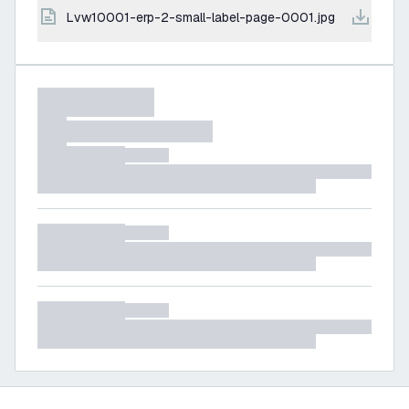
lvw10001-erp-2-small-label-page-0001.jpg