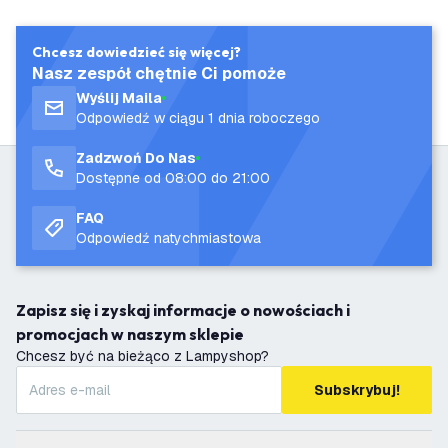
Chcesz dowiedzieć się więcej?
Nasz zespół chętnie Ci pomoże
Wyślij Maila
Odpowiedź w ciągu 1 dnia roboczego
Zadzwoń Do Nas
Dostępne od 08:00 do 21:00
FAQ
Odpowiedź natychmiastowa
Zapisz się i zyskaj informacje o nowościach i
promocjach w naszym sklepie
Chcesz być na bieżąco z Lampyshop?
Subskrybuj!