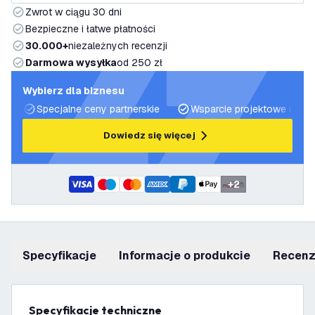
Zwrot w ciągu 30 dni
Bezpieczne i łatwe płatności
30.000+
niezależnych recenzji
Darmowa wysyłka
od 250 zł
Wybierz dla biznesu
Specjalne ceny partnerskie
Wsparcie projektowe i plan
Dowiedz się więcej
+
2
Specyfikacje
informacje o produkcie
recen
Specyfikacje techniczne