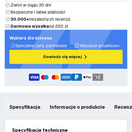
Zwrot w ciągu 30 dni
Bezpieczne i łatwe płatności
30.000+
niezależnych recenzji
Darmowa wysyłka
od 250 zł
Wybierz dla biznesu
Specjalne ceny partnerskie
Wsparcie projektowe i plan
Dowiedz się więcej
+
2
Specyfikacje
informacje o produkcie
recen
Specyfikacje techniczne