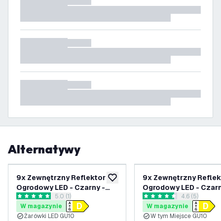
Alternatywy
9x Zewnętrzny Reflektor
9x Zewnętrzny Reflek
dodaj do listy życzeń
Ogrodowy LED - Czarny -
Ogrodowy LED - Czarn
otwórz panel recenzji
5.0 (1)
otwórz panel 
4.6 (5)
IP65 - 3W - 2700K - Kabel
IP65 - 3W - 6500K - K
5 Gwiazdki oceny
4.6 Gwiazdki oceny
W magazynie
W magazynie
zasilający 2 metry
zasilający 1 metr
Żarówki LED GU10
W tym Miejsce GU10