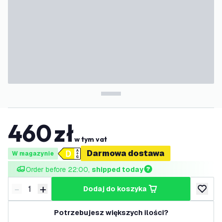
460
zł
w tym vat
Darmowa dostawa
W magazynie
Order before 22:00, 
shipped today
-
+
dodaj do koszyka
Zmniejsz ilość
Zwiększ ilość
dodaj d
Potrzebujesz większych ilości?