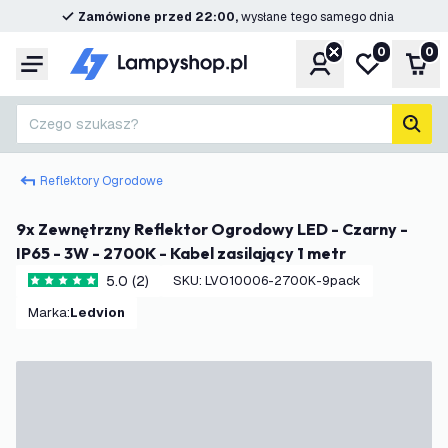
Zamówione przed 22:00,
wysłane tego samego dnia
0
0
Konto
Moja lista ż
Kos
Menu
Czego szukasz?
Szuk
Reflektory Ogrodowe
9x Zewnętrzny Reflektor Ogrodowy LED - Czarny -
IP65 - 3W - 2700K - Kabel zasilający 1 metr
5.0 (2)
SKU
:
LVO10006-2700K-9pack
5 Gwiazdki oceny
Marka
:
Ledvion