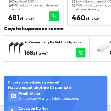
Zaw. Kabel 200 cm
Zaw. Kabel o długości 1
IP65: odporny na kurz i strumien
IP65: pyłoszczelny i odp
wody
strumienie wody
681
460
zł
zł
z VAT
z VAT
Często kupowane razem
3x Zewnętrzny Reflektor Ogrodowy
L
LED - Czarny - IP65 - Gniazdo GU1
168
0 - Kabel zasilający 1 metr
zł
z VAT
Chcesz dowiedzieć się więcej?
Nasz zespół chętnie Ci pomoże
Wyślij Maila
Odpowiedź w ciągu 1 dnia roboczego
Zadzwoń Do Nas