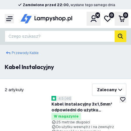
Zamówione przed 22:00,
wysłane tego samego dnia
0
0
Konto
Moja lista ż
Kos
Menu
Czego szukasz?
Szuk
Przewody Kable
Kabel Instalacyjny
filtruj
2
artykuły
Zalecany
otwórz panel recenzji
4.5
[
46
]
4.5 Gwiazdki oceny
dodaj 
Kabel instalacyjny 3x1,5mm²
odpowiedni do użytku
wewnętrznego i zewnętrznego lub
W magazynie
jako kabel uziemiający - 25 metrów
25 metrów długości
Do użytku wewnątrz i na zewnątrz