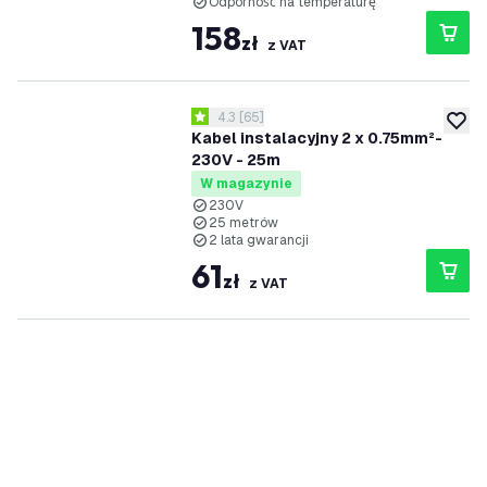
Odporność na temperaturę
158
zł
z VAT
otwórz panel recenzji
4.3
[
65
]
4.3 Gwiazdki oceny
dodaj 
Kabel instalacyjny 2 x 0.75mm²-
230V - 25m
W magazynie
230V
25 metrów
2 lata gwarancji
61
zł
z VAT