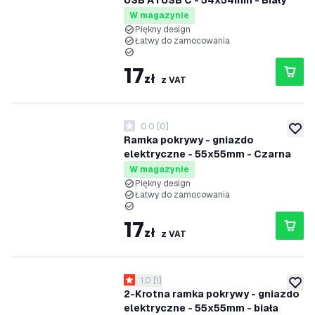
USB A i USB C - 54x54mm - Biały
W magazynie
Piękny design
Łatwy do zamocowania
17
zł
z VAT
0.0
[
0
]
0 Gwiazdki oceny
dodaj 
Ramka pokrywy - gniazdo
elektryczne - 55x55mm - Czarna
W magazynie
Piękny design
Łatwy do zamocowania
17
zł
z VAT
otwórz panel recenzji
1.0
[
1
]
1 Gwiazdki oceny
dodaj 
2-Krotna ramka pokrywy - gniazdo
elektryczne - 55x55mm - biała