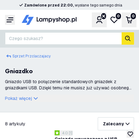
Zamówione przed 22:00,
wysłane tego samego dnia
0
0
Konto
Moja lista ż
Kos
Menu
Czego szukasz?
Szuk
Sprzet Przclaczajacy
Gniazdko
Gniazdo USB to połączenie standardowych gniazdek z
gniazdkami USB. Dzięki temu nie musisz już używać osobnego
ładowarki przenośnej. Teraz możesz podłączyć urządzenie
Pokaż więcej
USB bezpośrednio do gniazdka USB,
filtruj
8
artykuły
Zalecany
otwórz panel recenzji
4.0
[
1
]
4 Gwiazdki oceny
dodaj 