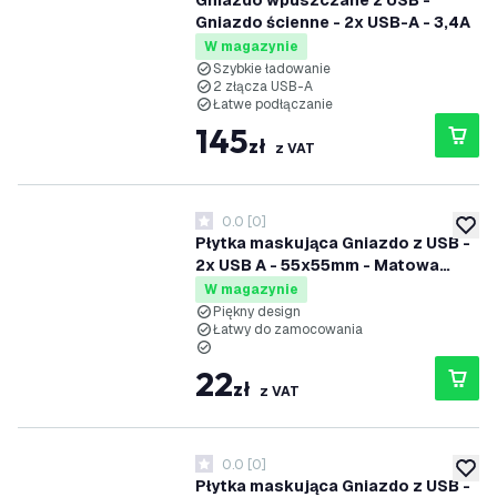
Gniazdo wpuszczane z USB -
Gniazdo ścienne - 2x USB-A - 3,4A
W magazynie
Szybkie ładowanie
2 złącza USB-A
Łatwe podłączanie
145
zł
z VAT
0.0
[
0
]
0 Gwiazdki oceny
dodaj 
Płytka maskująca Gniazdo z USB -
2x USB A - 55x55mm - Matowa
czerń
W magazynie
Piękny design
Łatwy do zamocowania
22
zł
z VAT
0.0
[
0
]
0 Gwiazdki oceny
dodaj 
Płytka maskująca Gniazdo z USB -