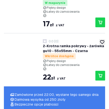
W magazynie
Piękny design
Łatwy do zamocowania
17
zł
z VAT
0.0
[
0
]
0 Gwiazdki oceny
dodaj 
2-Krotna ramka pokrywy - żarówka
gu10 - 55x55mm - Czarna
Wkrótce dostępne
Piękny design
Łatwy do zamocowania
22
zł
z VAT
Zamówione przed 22:00, wysłane tego samego dnia
Darmowa wysyłka od 250 złoty
Bezpieczne opcje płatności