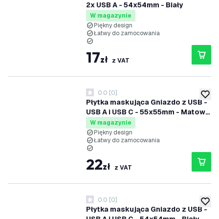
2x USB A - 54x54mm - Biały
W magazynie
Piękny design
Łatwy do zamocowania
17
zł
z VAT
0.0
[
0
]
0 Gwiazdki oceny
dodaj 
Płytka maskująca Gniazdo z USB -
USB A i USB C - 55x55mm - Matowa
czerń
W magazynie
Piękny design
Łatwy do zamocowania
22
zł
z VAT
0.0
[
0
]
0 Gwiazdki oceny
dodaj 
Płytka maskująca Gniazdo z USB -