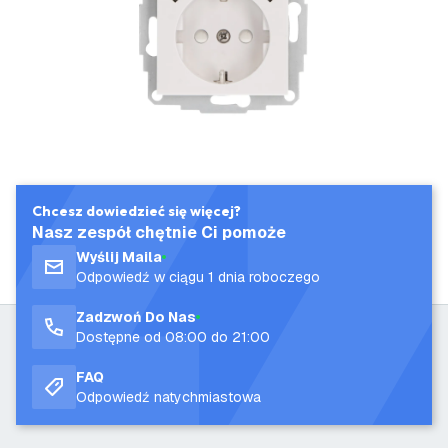
Chcesz dowiedzieć się więcej?
Nasz zespół chętnie Ci pomoże
Wyślij Maila
Odpowiedź w ciągu 1 dnia roboczego
Zadzwoń Do Nas
Dostępne od 08:00 do 21:00
FAQ
Odpowiedź natychmiastowa