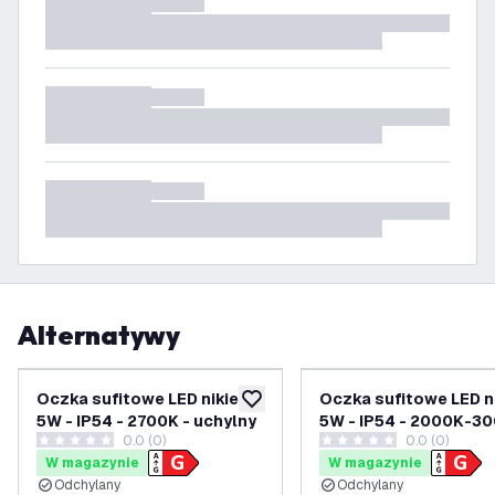
Alternatywy
Oczka sufitowe LED nikiel -
Oczka sufitowe LED ni
dodaj do listy życzeń
5W - IP54 - 2700K - uchylny
5W - IP54 - 2000K-30
0.0 (0)
0.0 (0)
uchylny
0 Gwiazdki oceny
0 Gwiazdki oceny
W magazynie
W magazynie
Odchylany
Odchylany