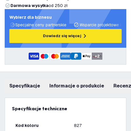
Darmowa wysyłka
od 250 zł
Wybierz dla biznesu
Specjalne ceny partnerskie
Wsparcie projektowe i plan
Dowiedz się więcej
+
2
Specyfikacje
informacje o produkcie
recen
Specyfikacje techniczne
Kod koloru
827