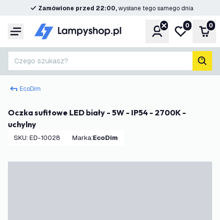
Zamówione przed 22:00,
wysłane tego samego dnia
0
0
Konto
Moja lista ż
Kos
Menu
Czego szukasz?
Szuk
EcoDim
Oczka sufitowe LED biały - 5W - IP54 - 2700K -
uchylny
SKU
:
ED-10028
Marka
:
EcoDim