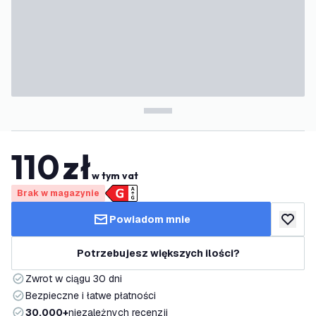
110
zł
w tym vat
Brak w magazynie
Powiadom mnie
dodaj d
Potrzebujesz większych ilości?
Zwrot w ciągu 30 dni
Bezpieczne i łatwe płatności
30.000+
niezależnych recenzji