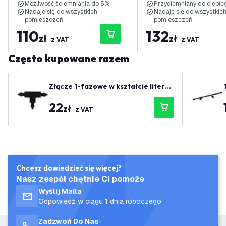
Możliwość ściemniania do 5%
Przyciemniany do ciepłe
Nadaje się do wszystkich
Nadaje się do wszystkic
pomieszczeń
pomieszczeń
110
132
zł
zł
z VAT
z VAT
Często kupowane razem
Złącze 1-fazowe w kształcie litery
T, czarne - lewe-1
22
zł
z VAT
Chcesz dowiedzieć się więcej?
Nasz zespół chętnie Ci pomoże
Wyślij Maila
Odpowiedź w ciągu 1 dnia roboczego
Zadzwoń Do Nas