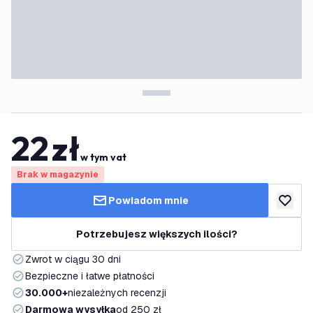
22
zł
w tym vat
Brak w magazynie
Powiadom mnie
dodaj d
Potrzebujesz większych ilości?
Zwrot w ciągu 30 dni
Bezpieczne i łatwe płatności
30.000+
niezależnych recenzji
Darmowa wysyłka
od 250 zł