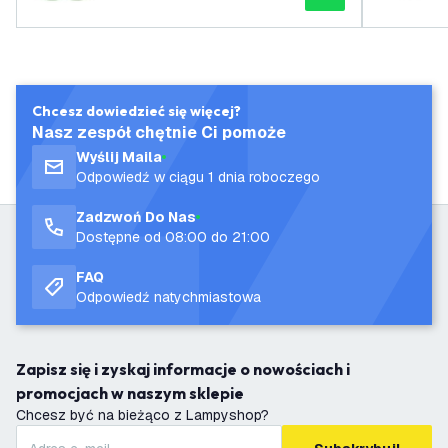
mulator 2000mAh - Vita
Chcesz dowiedzieć się więcej?
Nasz zespół chętnie Ci pomoże
Wyślij Maila
Odpowiedź w ciągu 1 dnia roboczego
Zadzwoń Do Nas
Dostępne od 08:00 do 21:00
FAQ
Odpowiedź natychmiastowa
Zapisz się i zyskaj informacje o nowościach i
promocjach w naszym sklepie
Chcesz być na bieżąco z Lampyshop?