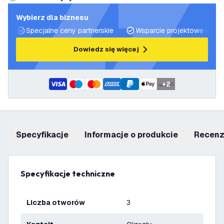
Wybierz dla biznesu
Specjalne ceny partnerskie
Wsparcie projektowe i plan
Dowiedz się więcej
+
2
Specyfikacje
informacje o produkcie
recen
Specyfikacje techniczne
Liczba otworów
3