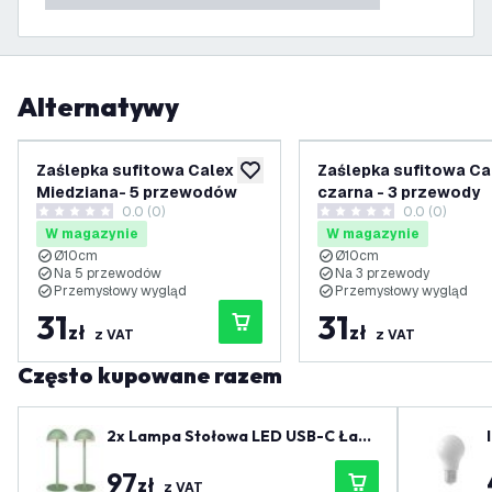
Alternatywy
Zaślepka sufitowa Calex
Zaślepka sufitowa Ca
dodaj do listy życzeń
Miedziana- 5 przewodów
czarna - 3 przewody
0.0 (0)
0.0 (0)
0 Gwiazdki oceny
0 Gwiazdki oceny
W magazynie
W magazynie
Ø10cm
Ø10cm
Na 5 przewodów
Na 3 przewody
Przemysłowy wygląd
Przemysłowy wygląd
31
31
zł
zł
z VAT
z VAT
Często kupowane razem
2x Lampa Stołowa LED USB-C Łado
walna – Szałwiowa Zieleń – 110 Lum
97
enów – 2700K–5000K – IP54 – Aku
zł
z VAT