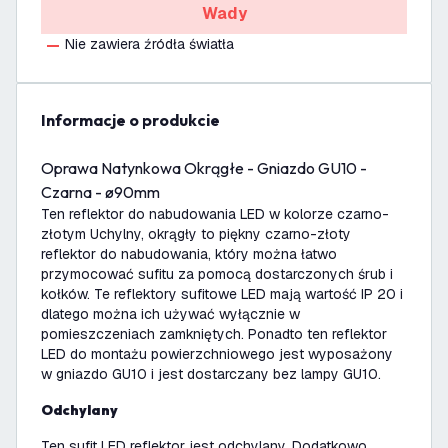
Wady
Nie zawiera źródła światła
informacje o produkcie
Oprawa Natynkowa Okrągłe - Gniazdo GU10 -
Czarna - ø90mm
Ten reflektor do nabudowania LED w kolorze czarno-
złotym Uchylny, okrągły to piękny czarno-złoty
reflektor do nabudowania, który można łatwo
przymocować sufitu za pomocą dostarczonych śrub i
kołków. Te reflektory sufitowe LED mają wartość IP 20 i
dlatego można ich używać wyłącznie w
pomieszczeniach zamkniętych. Ponadto ten reflektor
LED do montażu powierzchniowego jest wyposażony
w gniazdo GU10 i jest dostarczany bez lampy GU10.
Odchylany
Ten sufit LED reflektor jest odchylany. Dodatkowo