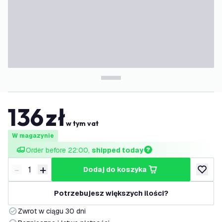
136
zł
w tym vat
W magazynie
Order before 22:00, 
shipped today
-
+
dodaj do koszyka
Zmniejsz ilość
Zwiększ ilość
dodaj d
Potrzebujesz większych ilości?
Zwrot w ciągu 30 dni