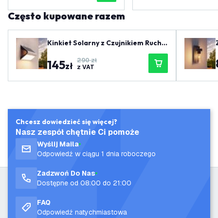
Często kupowane razem
Kinkiet Solarny z Czujnikiem Ruchu
- Biały - 8W - 3000K
290 zł
145
zł
z VAT
Chcesz dowiedzieć się więcej?
Nasz zespół chętnie Ci pomoże
Wyślij Maila
Odpowiedź w ciągu 1 dnia roboczego
Zadzwoń Do Nas
Dostępne od 08:00 do 21:00
FAQ
Odpowiedź natychmiastowa