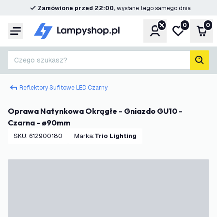
Zamówione przed 22:00,
wysłane tego samego dnia
0
0
Konto
Moja lista ż
Kos
Menu
Czego szukasz?
Szuk
Reflektory Sufitowe LED Czarny
Oprawa Natynkowa Okrągłe - Gniazdo GU10 -
Czarna - ø90mm
SKU
:
612900180
Marka
:
Trio Lighting