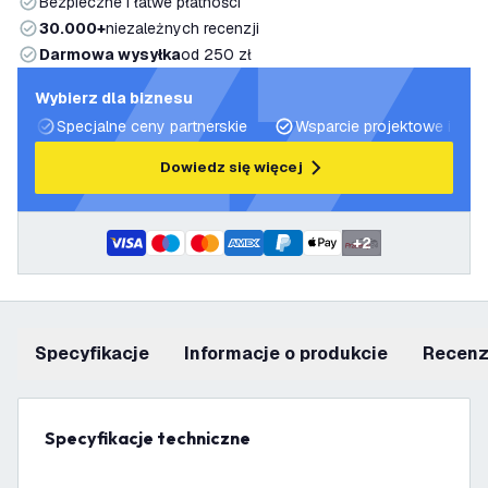
Bezpieczne i łatwe płatności
30.000+
niezależnych recenzji
Darmowa wysyłka
od 250 zł
Wybierz dla biznesu
Specjalne ceny partnerskie
Wsparcie projektowe i plan
Dowiedz się więcej
+
2
Specyfikacje
informacje o produkcie
recen
Specyfikacje techniczne