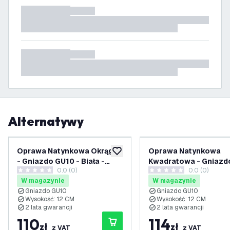
Alternatywy
Oprawa Natynkowa Okrągłe
Oprawa Natynkowa
dodaj do listy życzeń
- Gniazdo GU10 - Biała -
Kwadratowa - Gniazd
0.0 (0)
0.0 (0)
ø90mm
- Czarna
0 Gwiazdki oceny
0 Gwiazdki oceny
W magazynie
W magazynie
Gniazdo GU10
Gniazdo GU10
Wysokość: 12 CM
Wysokość: 12 CM
2 lata gwarancji
2 lata gwarancji
110
114
zł
zł
z VAT
z VAT