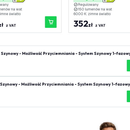
LED
owany
Regulowany
menów na wat
150 lumenów na wat
imne światło
6000 K: zimne światło
352
zł
zł
z VAT
z VAT
 Szynowy - Możliwość Przyciemniania - System Szynowy 1-fazowy
 Szynowy - Możliwość Przyciemniania - System Szynowy 1-fazowy