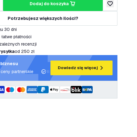
dodaj do koszyka
lość
większ ilość
dodaj do listy 
Potrzebujesz większych ilości?
u 30 dni
 łatwe płatności
zależnych recenzji
ysyłka
od 250 zł
 biznesu
Dowiedz się więcej
 ceny partnerskie
Wsparcie projektowe i plany oświetleniowe