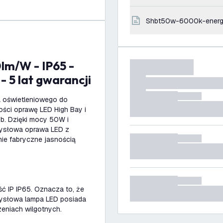
shbt50w-6000k-energ
 5 lat gwarancji
 oświetleniowego do
ości oprawę LED High Bay i
b. Dzięki mocy 50W i
mysłowa oprawa LED z
nie fabryczne jasnością
ć IP IP65. Oznacza to, że
mysłowa lampa LED posiada
eniach wilgotnych.