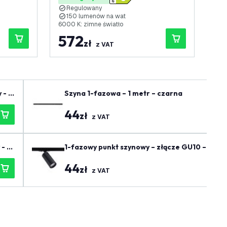
LED
LE
Regulowany
R
150 lumenów na wat
1
6000 K: zimne światło
600
572
4
zł
z VAT
 - C
Szyna 1-fazowa – 1 metr – czarna
44
zł
z VAT
 - C
1-fazowy punkt szynowy – złącze GU10 – czar
44
zł
z VAT