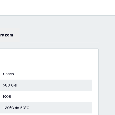
 razem
Sosen
>80 CRI
IK08
-20°C do 50°C