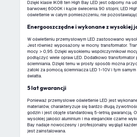
Dzięki klasie IK08 ten High Bay LED jest odporny na ud
barwowej 6000K i kącie świecenia 90 stopni, LED Hi
oświetlenie w całym pomieszczeniu, nie pozostawiaj
Energooszczędne i wykonane z wysokiej 
W oświetleniu przemysłowym LED zastosowano wysoki
Jest również wyposażony w mocny transformator. Tra
mocy > 0,95. Dzięki wysokiemu współczynnikowi moc
podłączyć wiele opraw LED. Dodatkowo transformator
ściemniania. Dzięki temu w prosty sposób można przyc
zatoki za pomocą ściemniacza LED 1-10V i tym samym 
światła.
5 lat gwarancji
Ponieważ przemysłowe oświetlenie LED jest wykonane
materiałów, charakteryzuje się bardzo długą żywotn
godzin i jest objęte standardową 5-letnią gwarancją.
wysokiej jakości aluminium i ma eleganckie czarne wy
Bay nadaje nowoczesny i profesjonalny wygląd każde
jest zainstalowana.