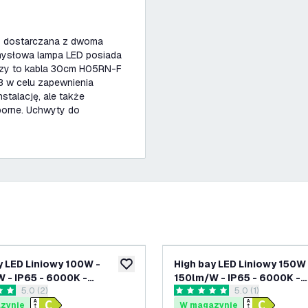
o dostarczana z dwoma
emysłowa lampa LED posiada
czy to kabla 30cm H05RN-F
8 w celu zapewnienia
nstalację, ale także
porne. Uchwyty do
y LED Liniowy 100W -
High bay LED Liniowy 150W 
ń
dodaj do listy życzeń
 - IP65 - 6000K -
150lm/W - IP65 - 6000K -
otwórz panel recenzji
5.0 (2)
otwórz panel rece
5.0 (1)
ść ściemniania - 5 lat
Możliwość ściemniania - 5 
ki oceny
5 Gwiazdki oceny
ji - Lampa przemysłowa
gwarancji - Lampa przemy
zynie
W magazynie