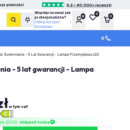
je płatności
9.2 • 40.000+ recenzji
4.6 Gwiazdki oceny
Współpracować jak
0
Moja lista życzeń
0
profesjonalista?
Konto
Koszyk
Szukaj
Odkryj korzyści
biznesowe
Obsługa klie
Obsługa klien
ść Ściemniania - 5 Lat Gwarancji - Lampa Przemysłowa LED
zł
w tym vat
ore 22:00, 
shipped today