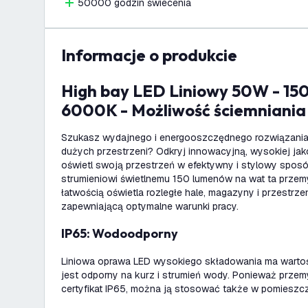
50000 godzin świecenia
informacje o produkcie
High bay LED Liniowy 50W - 150lm/W - IP65 -
6000K - Możliwość ściemniania -
Szukasz wydajnego i energooszczędnego rozwiązania
dużych przestrzeni? Odkryj innowacyjną, wysokiej jak
oświetl swoją przestrzeń w efektywny i stylowy sposó
strumieniowi świetlnemu 150 lumenów na wat ta prze
łatwością oświetla rozległe hale, magazyny i przestrze
zapewniającą optymalne warunki pracy.
IP65: Wodoodporny
Liniowa oprawa LED wysokiego składowania ma wartoś
jest odporny na kurz i strumień wody. Ponieważ prze
certyfikat IP65, można ją stosować także w pomieszcz