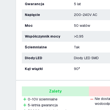
Gwarancja
5 lat
Napięcie
200-240V AC
Moc
50 watów
Współczynnik mocy
>0,95
Ściemnialne
Tak
Diody LED
Diody LED SMD
Kąt wiązki
90°
Zalety
Nie dost
0-10V ściemnialne
wodoodpo
5-letnia gwarancja