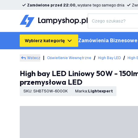
Zamówione przed 22:00,
wysłane tego samego dnia
Zwr
Zamówienia Biznesowe
Wybierz kategorię
Wstecz
Oświetlenie Wewnętrzne
High Bay LED
High 
High bay LED Liniowy 50W - 150lm/W - IP65 - 6000K - Możliwość ściemniania - 5 lat gwarancji - Lampa
przemysłowa LED
SKU
:
SHBT50W-6000K
Marka
:
Lightexpert