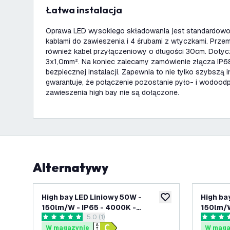
Łatwa instalacja
Oprawa LED wysokiego składowania jest standardow
kablami do zawieszenia i 4 śrubami z wtyczkami. Prz
również kabel przyłączeniowy o długości 30cm. Doty
3x1,0mm². Na koniec zalecamy zamówienie złącza IP6
bezpiecznej instalacji. Zapewnia to nie tylko szybszą i
gwarantuje, że połączenie pozostanie pyło- i wodood
zawieszenia high bay nie są dołączone.
Alternatywy
High bay LED Liniowy 50W -
High ba
dodaj do listy życze
150lm/W - IP65 - 4000K -
150lm/W
otwórz panel recenzji
5.0 (1)
Możliwość ściemniania - 5 lat
Możliwo
5 Gwiazdki oceny
5 Gwiazd
gwarancji - Lampa przemysłowa
gwaranc
W magazynie
W maga