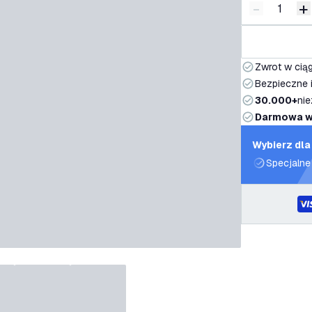
-
+
Zmniejsz i
Z
Zwrot w ciąg
Bezpieczne i
30.000+
nie
Darmowa w
Wybierz dla
Specjalne