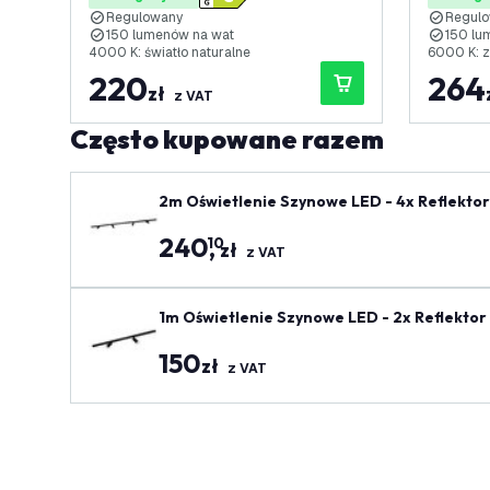
LED
LED
Regulowany
Regul
150 lumenów na wat
150 lu
4000 K: światło naturalne
6000 K: z
220
264
zł
z VAT
Często kupowane razem
2m Oświetlenie Szynowe LED - 4x Reflektor
zarny
240
,
10
zł
z VAT
1m Oświetlenie Szynowe LED - 2x Reflektor
zarny
150
zł
z VAT