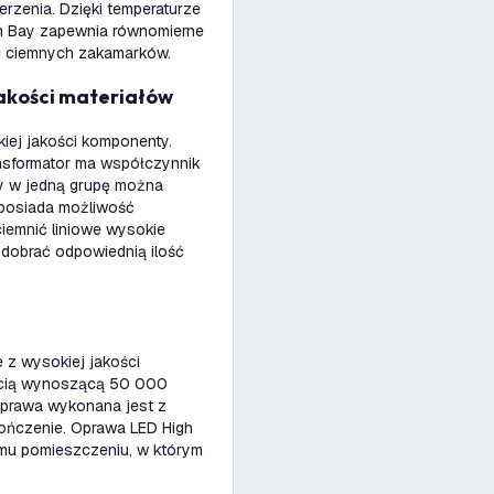
erzenia. Dzięki temperaturze
gh Bay zapewnia równomierne
ąc ciemnych zakamarków.
jakości materiałów
ej jakości komponenty.
nsformator ma współczynnik
y w jedną grupę można
 posiada możliwość
iemnić liniowe wysokie
dobrać odpowiednią ilość
 z wysokiej jakości
ością wynoszącą 50 000
 Oprawa wykonana jest z
kończenie. Oprawa LED High
mu pomieszczeniu, w którym