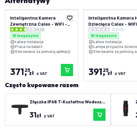
Alternatywy
Inteligentna Kamera
Inteligentna Kamera 
dodaj do listy życzeń
Zewnętrzna Calex - WiFi -
Dziecięca Calex - WiFi 
otwórz panel recenzji
3.5 (8)
0.0 (0)
Bateria - 5 lat gwarancji
gwarancji
3.5 Gwiazdki oceny
0 Gwiazdki oceny
W magazynie
W magazynie
Łatwa instalacja
Łatwa instalacja
Praca na baterii
Lampa przyjazna dzieci
Sterowanie za pomocą aplikacji
Sterowanie za pomocą ap
371
,
391
,
25
25
zł
zł
z VAT
z VAT
Często kupowane razem
Złączka IP68 T-Kształtna Wodoszc
zelna
31
zł
z VAT