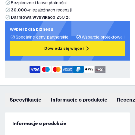
Bezpieczne i łatwe płatności
30.000+
niezależnych recenzji
Darmowa wysyłka
od 250 zł
Wybierz dla biznesu
Specjalne ceny partnerskie
Wsparcie projektowe i plan
Dowiedz się więcej
+
2
Specyfikacje
informacje o produkcie
recen
informacje o produkcie