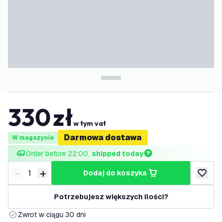
330
zł
w tym vat
Darmowa dostawa
W magazynie
Order before 22:00, 
shipped today
-
+
dodaj do koszyka
Zmniejsz ilość
Zwiększ ilość
dodaj d
Potrzebujesz większych ilości?
Zwrot w ciągu 30 dni