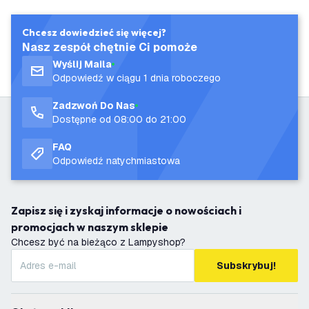
Chcesz dowiedzieć się więcej?
Nasz zespół chętnie Ci pomoże
Wyślij Maila
Odpowiedź w ciągu 1 dnia roboczego
Zadzwoń Do Nas
Dostępne od 08:00 do 21:00
FAQ
Odpowiedź natychmiastowa
Zapisz się i zyskaj informacje o nowościach i
promocjach w naszym sklepie
Chcesz być na bieżąco z Lampyshop?
Subskrybuj!