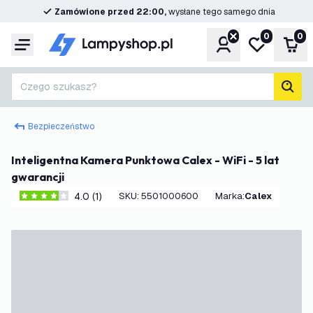
Zamówione przed 22:00,
wysłane tego samego dnia
0
0
Konto
Moja lista ż
Kos
Menu
Czego szukasz?
Szuk
Bezpieczeństwo
Inteligentna Kamera Punktowa Calex - WiFi - 5 lat
gwarancji
4.0 (1)
SKU
:
5501000600
Marka
:
Calex
4 Gwiazdki oceny