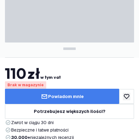
110
zł
w tym vat
Brak w magazynie
Powiadom mnie
dodaj d
Potrzebujesz większych ilości?
Zwrot w ciągu 30 dni
Bezpieczne i łatwe płatności
30.000+
niezależnych recenzji