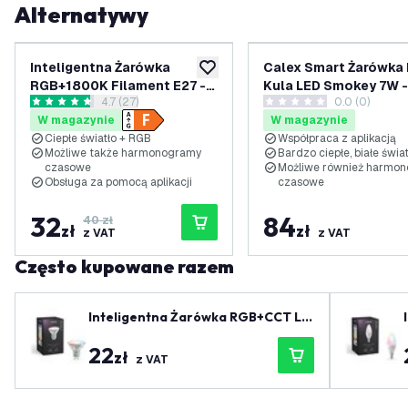
Alternatywy
-
20
%
Inteligentna Żarówka
Calex Smart Żarówka
dodaj do listy życzeń
RGB+1800K Filament E27 -
Kula LED Smokey 7W -
otwórz panel recenzji
4.7 (27)
0.0 (0)
WiFi - Ściemnialna - 5W
400 Lumenów - Ø125
4.7 Gwiazdki oceny
0 Gwiazdki oceny
W magazynie
W magazynie
Ciepłe światło + RGB
Współpraca z aplikacją
Możliwe także harmonogramy
Bardzo ciepłe, białe świat
czasowe
Możliwe również harmo
Obsługa za pomocą aplikacji
czasowe
32
84
40 zł
zł
zł
z VAT
z VAT
Często kupowane razem
Inteligentna Żarówka RGB+CCT LE
D GU10 Ściemnialna - WiFi - 4.9W
22
zł
z VAT