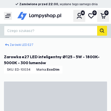
Zamówione przed 22:00,
wysłane tego samego dnia
0
0
Konto
Moja lista ż
Kos
Menu
Czego szukasz?
Szuk
Żarówki LED E27
Zarowka e27 LED inteligentny Ø125 - 5W - 1800K-
5000K - 300 lumenów
SKU
:
ED-10034
Marka
:
EcoDim