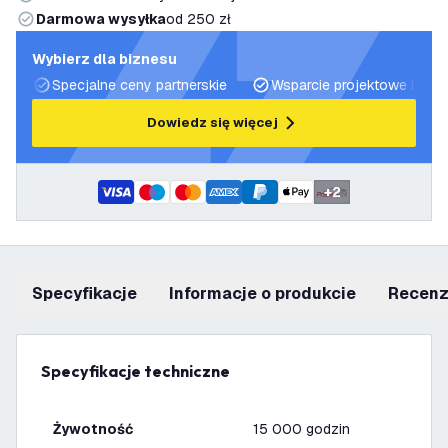
Darmowa wysyłka
od 250 zł
Wybierz dla biznesu
Specjalne ceny partnerskie
Wsparcie projektowe i plan
Dowiedz się więcej
+
2
Specyfikacje
informacje o produkcie
recen
Specyfikacje techniczne
Żywotność
15 000 godzin