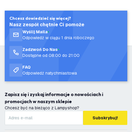
Chcesz dowiedzieć się więcej?
Nasz zespół chętnie Ci pomoże
Wyślij Maila
Odpowiedź w ciągu 1 dnia roboczego
Zadzwoń Do Nas
Dostępne od 08:00 do 21:00
FAQ
Odpowiedź natychmiastowa
Zapisz się i zyskaj informacje o nowościach i
promocjach w naszym sklepie
Chcesz być na bieżąco z Lampyshop?
Subskrybuj!