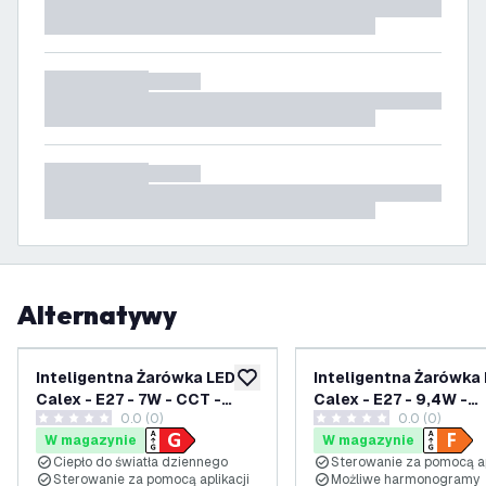
Alternatywy
Inteligentna Żarówka LED
Inteligentna Żarówka
dodaj do listy życzeń
Calex - E27 - 7W - CCT -
Calex - E27 - 9,4W -
0.0 (0)
0.0 (0)
Ściemnialna - Bluetooth
RGB+CCT - Ściemnial
0 Gwiazdki oceny
0 Gwiazdki oceny
W magazynie
W magazynie
Mesh
Bluetooth Mesh
Ciepło do światła dziennego
Sterowanie za pomocą ap
Sterowanie za pomocą aplikacji
Możliwe harmonogramy