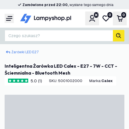
Zamówione przed 22:00,
wysłane tego samego dnia
0
0
Konto
Moja lista ż
Kos
Menu
Czego szukasz?
Szuk
Żarówki LED E27
Inteligentna Żarówka LED Calex - E27 - 7W - CCT -
Ściemnialna - Bluetooth Mesh
5.0 (1)
SKU
:
5001002000
Marka
:
Calex
5 Gwiazdki oceny