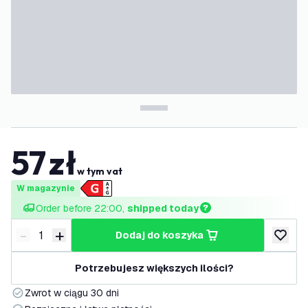
57
zł
w tym vat
W magazynie
Order before 22:00, 
shipped today
-
+
dodaj do koszyka
Zmniejsz ilość
Zwiększ ilość
dodaj d
Potrzebujesz większych ilości?
Zwrot w ciągu 30 dni