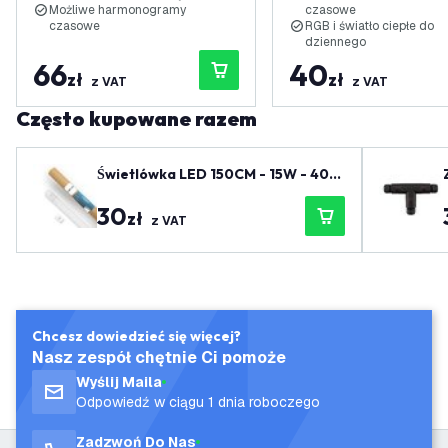
Możliwe harmonogramy
czasowe
czasowe
RGB i światło ciepłe do
dziennego
66
40
zł
zł
z VAT
z VAT
Często kupowane razem
Świetlówka LED 150CM - 15W - 400
0K - 2400 Lm - Wysoka wydajność
30
zł
z VAT
Chcesz dowiedzieć się więcej?
Nasz zespół chętnie Ci pomoże
Wyślij Maila
Odpowiedź w ciągu 1 dnia roboczego
Zadzwoń Do Nas