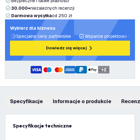
Bezpieczne i łatwe płatności
30.000+
niezależnych recenzji
Darmowa wysyłka
od 250 zł
Wybierz dla biznesu
Specjalne ceny partnerskie
Wsparcie projektowe i plan
Dowiedz się więcej
+
2
Specyfikacje
informacje o produkcie
recen
Specyfikacje techniczne