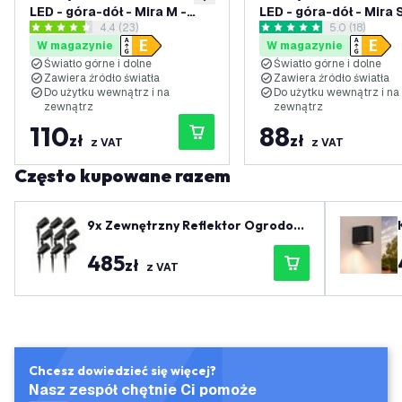
dodaj do listy życzeń
LED - góra-dół - Mira M -
LED - góra-dół - Mira S
otwórz panel recenzji
4.4 (23)
otwórz panel 
5.0 (18)
Czarny - 3000K - 11W - IP54
Czarny - 3000K - 5,5W
4.4 Gwiazdki oceny
5 Gwiazdki oceny
W magazynie
W magazynie
- wbudowany LED
IP54 - wbudowany LE
Światło górne i dolne
Światło górne i dolne
Zawiera źródło światła
Zawiera źródło światła
Do użytku wewnątrz i na
Do użytku wewnątrz i na
zewnątrz
zewnątrz
110
88
zł
zł
z VAT
z VAT
Często kupowane razem
9x Zewnętrzny Reflektor Ogrodow
y LED - Czarny - IP65 - Gniazdo GU
485
10 - Kabel zasilający 1 metr
zł
z VAT
Chcesz dowiedzieć się więcej?
Nasz zespół chętnie Ci pomoże