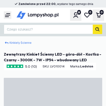
Zamówione przed 22:00,
wysłane tego samego dnia
0
0
Konto
Moja lista ż
Kos
Menu
Czego szukasz?
Szuk
Kinkiety Ścienne
Zewnętrzny Kinkiet Ścienny LED - góra-dół - Kostka -
Czarny - 3000K - 7W - IP54 - wbudowany LED
5.0 (10)
SKU
:
LVO10014
Marka
:
Ledvion
5 Gwiazdki oceny