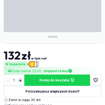
132
zł
w tym vat
W magazynie
Order before 22:00, 
shipped today
-
+
dodaj do koszyka
Zmniejsz ilość
Zwiększ ilość
dodaj d
Potrzebujesz większych ilości?
Zwrot w ciągu 30 dni