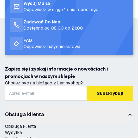
Wyślij Maila
Odpowiedź w ciągu 1 dnia roboczego
Zadzwoń Do Nas
Dostępne od 08:00 do 21:00
FAQ
Odpowiedź natychmiastowa
Zapisz się i zyskaj informacje o nowościach i
promocjach w naszym sklepie
Chcesz być na bieżąco z Lampyshop?
Subskrybuj!
Obsługa klienta
Obsługa klienta
Wysyłka