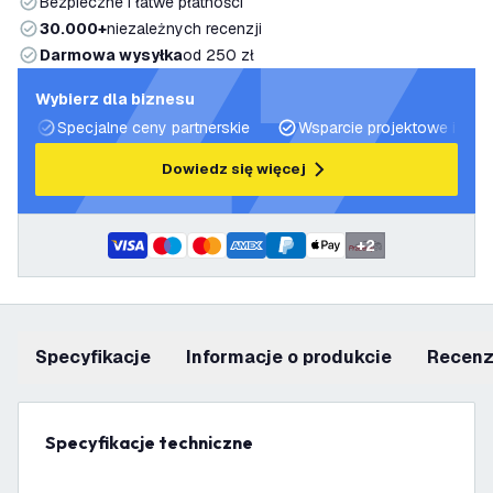
Bezpieczne i łatwe płatności
30.000+
niezależnych recenzji
Darmowa wysyłka
od 250 zł
Wybierz dla biznesu
Specjalne ceny partnerskie
Wsparcie projektowe i plan
Dowiedz się więcej
+
2
Specyfikacje
informacje o produkcie
recen
Specyfikacje techniczne