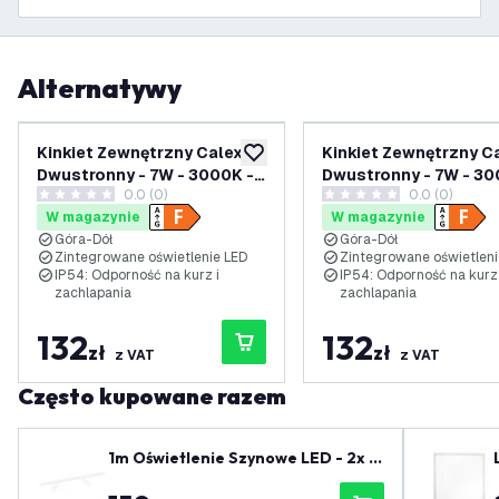
Alternatywy
Kinkiet Zewnętrzny Calex -
Kinkiet Zewnętrzny Ca
dodaj do listy życzeń
Dwustronny - 7W - 3000K -
Dwustronny - 7W - 30
0.0 (0)
0.0 (0)
IP54 - Czarny
IP54 - Rdza
0 Gwiazdki oceny
0 Gwiazdki oceny
W magazynie
W magazynie
Góra-Dół
Góra-Dół
Zintegrowane oświetlenie LED
Zintegrowane oświetleni
IP54: Odporność na kurz i
IP54: Odporność na kurz 
zachlapania
zachlapania
132
132
zł
zł
z VAT
z VAT
Często kupowane razem
1m Oświetlenie Szynowe LED - 2x R
eflektor Szynowy - Możliwość Przyc