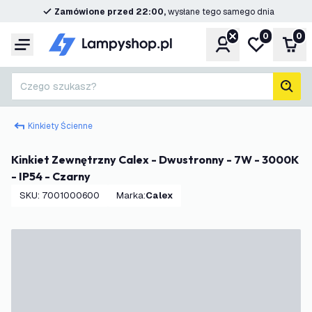
Zamówione przed 22:00,
wysłane tego samego dnia
0
0
Konto
Moja lista ż
Kos
Menu
Czego szukasz?
Szuk
Kinkiety Ścienne
Kinkiet Zewnętrzny Calex - Dwustronny - 7W - 3000K
- IP54 - Czarny
SKU
:
7001000600
Marka
:
Calex