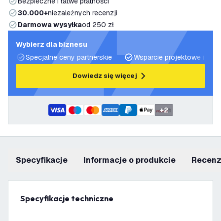
Bezpieczne i łatwe płatności
30.000+
niezależnych recenzji
Darmowa wysyłka
od 250 zł
Wybierz dla biznesu
Specjalne ceny partnerskie
Wsparcie projektowe i plan
Dowiedz się więcej
+
2
Specyfikacje
informacje o produkcie
recen
Specyfikacje techniczne