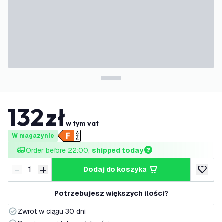
132
zł
w tym vat
W magazynie
Order before 22:00, 
shipped today
-
+
dodaj do koszyka
Zmniejsz ilość
Zwiększ ilość
dodaj d
Potrzebujesz większych ilości?
Zwrot w ciągu 30 dni