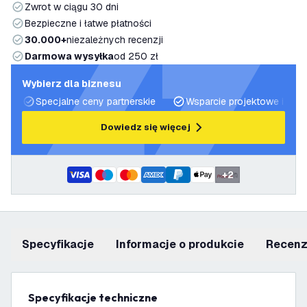
Zwrot w ciągu 30 dni
Bezpieczne i łatwe płatności
30.000+
niezależnych recenzji
Darmowa wysyłka
od 250 zł
Wybierz dla biznesu
Specjalne ceny partnerskie
Wsparcie projektowe i plan
Dowiedz się więcej
+
2
Specyfikacje
informacje o produkcie
recen
Specyfikacje techniczne