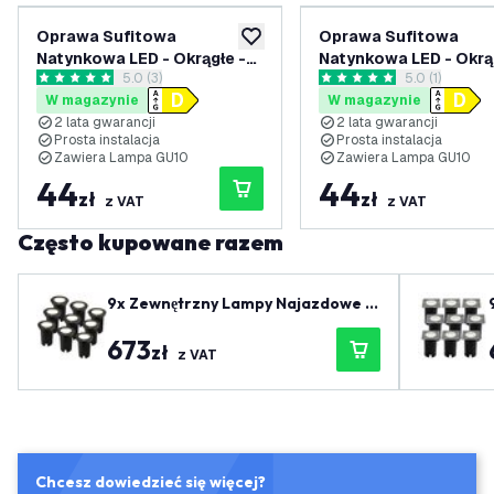
Oprawa Sufitowa
Oprawa Sufitowa
dodaj do listy życzeń
Natynkowa LED - Okrągłe -
Natynkowa LED - Okrą
otwórz panel recenzji
5.0 (3)
otwórz panel 
5.0 (1)
Białe - ściemniane - 4000K
Białe - ściemniane - 
5 Gwiazdki oceny
5 Gwiazdki oceny
W magazynie
W magazynie
2 lata gwarancji
2 lata gwarancji
Prosta instalacja
Prosta instalacja
Zawiera Lampa GU10
Zawiera Lampa GU10
44
44
zł
zł
z VAT
z VAT
Często kupowane razem
9x Zewnętrzny Lampy Najazdowe L
ED - Kwadratowy - Czarny - IP67 -
673
3W - 4000K - Kabel zasilający 1 met
zł
z VAT
r
Chcesz dowiedzieć się więcej?