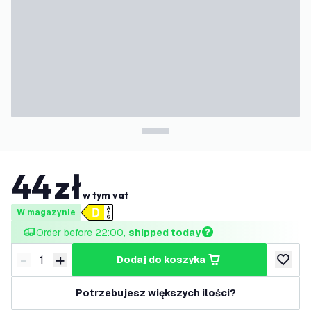
44
zł
w tym vat
W magazynie
Order before 22:00, 
shipped today
-
+
dodaj do koszyka
Zmniejsz ilość
Zwiększ ilość
dodaj d
Potrzebujesz większych ilości?