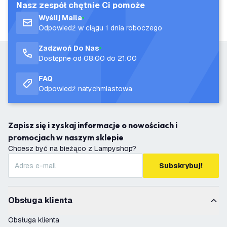
Nasz zespół chętnie Ci pomoże
Wyślij Maila
Odpowiedź w ciągu 1 dnia roboczego
Zadzwoń Do Nas
Dostępne od 08:00 do 21:00
FAQ
Odpowiedź natychmiastowa
Zapisz się i zyskaj informacje o nowościach i
promocjach w naszym sklepie
Chcesz być na bieżąco z Lampyshop?
Subskrybuj!
Obsługa klienta
Obsługa klienta