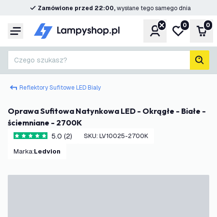
Zamówione przed 22:00,
wysłane tego samego dnia
0
0
Konto
Moja lista ż
Kos
Menu
Czego szukasz?
Szuk
Reflektory Sufitowe LED Bialy
Oprawa Sufitowa Natynkowa LED - Okrągłe - Białe -
ściemniane - 2700K
5.0 (2)
SKU
:
LV10025-2700K
5 Gwiazdki oceny
Marka
:
Ledvion