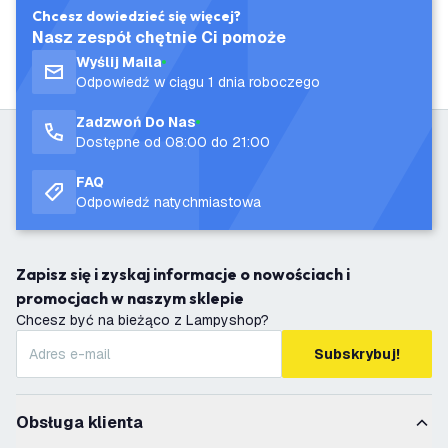
Chcesz dowiedzieć się więcej?
Nasz zespół chętnie Ci pomoże
Wyślij Maila
Odpowiedź w ciągu 1 dnia roboczego
Zadzwoń Do Nas
Dostępne od 08:00 do 21:00
FAQ
Odpowiedź natychmiastowa
Zapisz się i zyskaj informacje o nowościach i
promocjach w naszym sklepie
Chcesz być na bieżąco z Lampyshop?
Subskrybuj!
Obsługa klienta