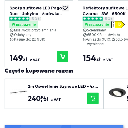
Spoty sufitowe LED Pago
Reflektory sufitowe L
dodaj do listy życzeń
Duo - Uchylna - żarówka
Czarna - 3W - 6500K 
otwórz panel recenzji
5.0 (1)
otwórz panel 
5.0 (1)
GU10
ściemniany - Kwadrat 
5 Gwiazdki oceny
5 Gwiazdki oceny
W magazynie
W magazynie
Uchylna
Możliwość przyciemniania
Ściemniany
Odchylany
6500K Białe światło
Pasuje do: 2x GU10
Gniazdo GU10: Źródło św
wymienne
149
154
zł
zł
z VAT
z VAT
Często kupowane razem
2m Oświetlenie Szynowe LED - 4x R
eflektor Szynowy - Możliwość Przyc
240
,
10
iemniania - System Szynowy 1-fazo
zł
z VAT
wy - Czarny