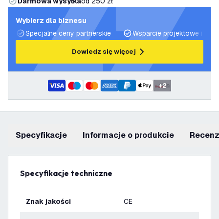
Darmowa wysyłka
od 250 zł
Wybierz dla biznesu
Specjalne ceny partnerskie
Wsparcie projektowe i plan
Dowiedz się więcej
+
2
Specyfikacje
informacje o produkcie
recen
Specyfikacje techniczne
Znak jakości
CE