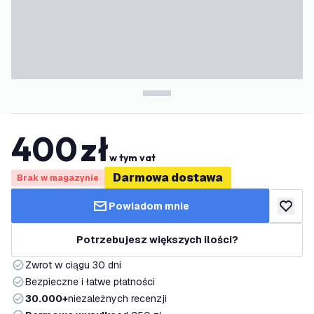
400
zł
w tym vat
Darmowa dostawa
Brak w magazynie
Powiadom mnie
dodaj d
Potrzebujesz większych ilości?
Zwrot w ciągu 30 dni
Bezpieczne i łatwe płatności
30.000+
niezależnych recenzji