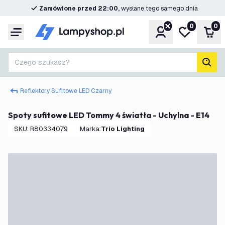
Zamówione przed 22:00,
wysłane tego samego dnia
0
0
Konto
Moja lista ż
Kos
Menu
Czego szukasz?
Szuk
Reflektory Sufitowe LED Czarny
Spoty sufitowe LED Tommy 4 światła - Uchylna - E14
SKU
:
R80334079
Marka
:
Trio Lighting