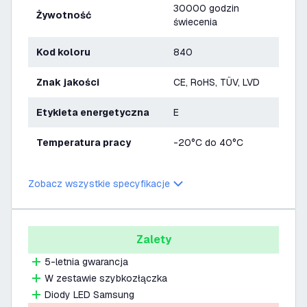
30000 godzin
Żywotność
świecenia
Kod koloru
840
Znak jakości
CE, RoHS, TÜV, LVD
Etykieta energetyczna
E
Temperatura pracy
-20°C do 40°C
Zobacz wszystkie specyfikacje
Zalety
5-letnia gwarancja
W zestawie szybkozłączka
Diody LED Samsung