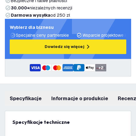
Bezpieczne i łatwe płatności
30.000+
niezależnych recenzji
Darmowa wysyłka
od 250 zł
Wybierz dla biznesu
Specjalne ceny partnerskie
Wsparcie projektowe i plan
Dowiedz się więcej
+
2
Specyfikacje
informacje o produkcie
recen
Specyfikacje techniczne