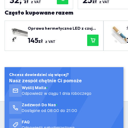
32
,
25
zł
zł
z VAT
z VAT
Często kupowane razem
Oprawa hermetyczna LED z czujni
kiem 150 cm - IP65
145
zł
z VAT
Chcesz dowiedzieć się więcej?
Nasz zespół chętnie Ci pomoże
Wyślij Maila
Odpowiedź w ciągu 1 dnia roboczego
Zadzwoń Do Nas
Dostępne od 08:00 do 21:00
FAQ
Odpowiedź natychmiastowa