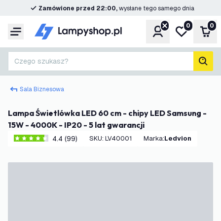
Zamówione przed 22:00,
wysłane tego samego dnia
0
0
Konto
Moja lista ż
Kos
Menu
Czego szukasz?
Szuk
Sala Biznesowa
Lampa Świetlówka LED 60 cm - chipy LED Samsung -
15W - 4000K - IP20 - 5 lat gwarancji
4.4 (99)
SKU
:
LV40001
Marka
:
Ledvion
4.4 Gwiazdki oceny