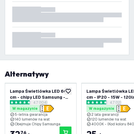
Alternatywy
Lampa Świetlówka LED 60
Lampa Świetlówka LE
dodaj do listy życzeń
cm - chipy LED Samsung -
cm - IP20 - 15W - 120
otwórz panel recenzji
4.7 (104)
otwórz panel 
4.7 (12)
15W - 6500K - IP20 - 5 lat
4000K - 2 lata gwaran
4.7 Gwiazdki oceny
4.7 Gwiazdki oceny
W magazynie
W magazynie
gwarancji
5-letnia gwarancja
2 lata gwarancji
140 lumenów na wat
120 lumenów na wat
Obejmuje Chipy Samsunga
4000K - (Kod koloru 840
76