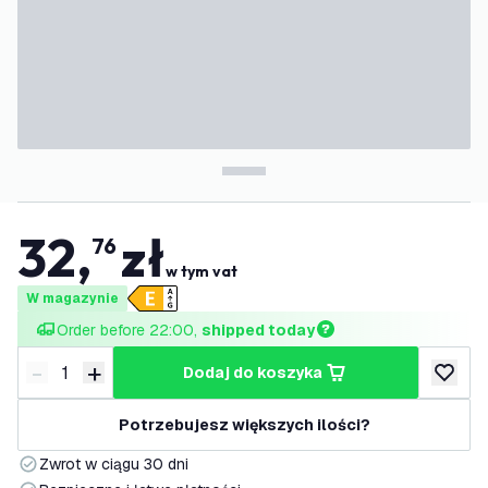
32
,
zł
76
w tym vat
W magazynie
Order before 22:00, 
shipped today
-
+
dodaj do koszyka
Zmniejsz ilość
Zwiększ ilość
dodaj d
Potrzebujesz większych ilości?
Zwrot w ciągu 30 dni