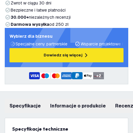
Zwrot w ciągu 30 dni
Bezpieczne i łatwe płatności
30.000+
niezależnych recenzji
Darmowa wysyłka
od 250 zł
Wybierz dla biznesu
Specjalne ceny partnerskie
Wsparcie projektowe i plan
Dowiedz się więcej
+
2
Specyfikacje
informacje o produkcie
recen
Specyfikacje techniczne