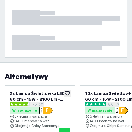
Alternatywy
2x Lampa Świetlówka LED
10x Lampa Świetlówk
dodaj do listy życzeń
60 cm - 15W - 2100 Lm -
60 cm - 15W - 2100 Lm
otwórz panel recenzji
4.4 (41)
otwórz panel 
5.0 (7)
4000K - IP20
6500K - IP20
4.4 Gwiazdki oceny
5 Gwiazdki oceny
W magazynie
W magazynie
5-letnia gwarancja
5-letnia gwarancja
140 lumenów na wat
140 lumenów na wat
Obejmuje Chipy Samsunga
Obejmuje Chipy Samsun