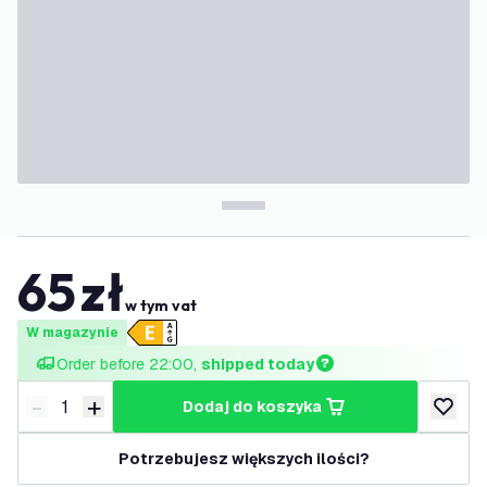
65
zł
w tym vat
W magazynie
Order before 22:00, 
shipped today
-
+
dodaj do koszyka
Zmniejsz ilość
Zwiększ ilość
dodaj d
Potrzebujesz większych ilości?