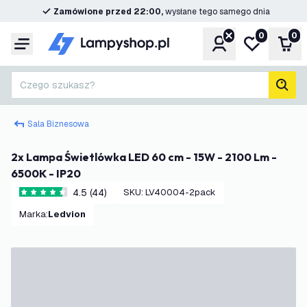
Zamówione przed 22:00,
wysłane tego samego dnia
0
0
Konto
Moja lista ż
Kos
Menu
Czego szukasz?
Szuk
Sala Biznesowa
2x Lampa Świetlówka LED 60 cm - 15W - 2100 Lm -
6500K - IP20
4.5 (44)
SKU
:
LV40004-2pack
4.5 Gwiazdki oceny
Marka
:
Ledvion