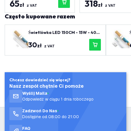
65
318
zł
zł
z VAT
z VAT
Często kupowane razem
Świetlówka LED 150CM - 15W - 400
0K - 2400 Lm - Wysoka wydajność
30
zł
z VAT
Chcesz dowiedzieć się więcej?
Nasz zespół chętnie Ci pomoże
Wyślij Maila
Odpowiedź w ciągu 1 dnia roboczego
Zadzwoń Do Nas
Dostępne od 08:00 do 21:00
FAQ