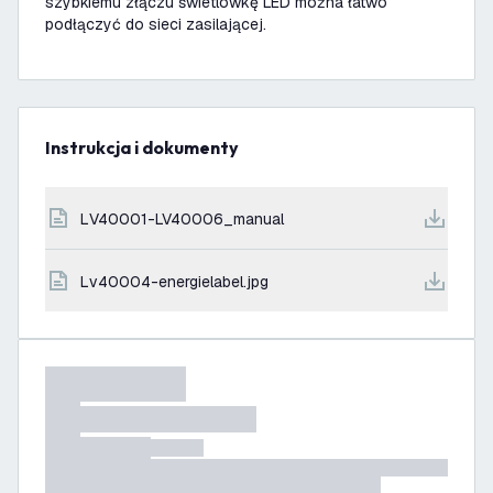
szybkiemu złączu świetlówkę LED można łatwo
podłączyć do sieci zasilającej.
Instrukcja i dokumenty
LV40001-LV40006_manual
lv40004-energielabel.jpg