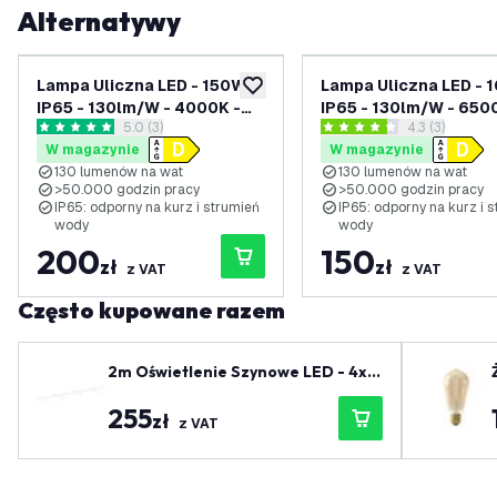
Alternatywy
Lampa Uliczna LED - 150W -
Lampa Uliczna LED - 
dodaj do listy życzeń
IP65 - 130lm/W - 4000K -
IP65 - 130lm/W - 650
otwórz panel recenzji
5.0 (3)
otwórz panel 
4.3 (3)
Chipy Osram
Chipy Osram
5 Gwiazdki oceny
4.3 Gwiazdki oceny
W magazynie
W magazynie
130 lumenów na wat
130 lumenów na wat
>50.000 godzin pracy
>50.000 godzin pracy
IP65: odporny na kurz i strumień
IP65: odporny na kurz i 
wody
wody
200
150
zł
zł
z VAT
z VAT
Często kupowane razem
2m Oświetlenie Szynowe LED - 4x R
eflektor Szynowy - Możliwość Przyc
255
iemniania - System Szynowy 1-fazo
zł
z VAT
wy - Biały