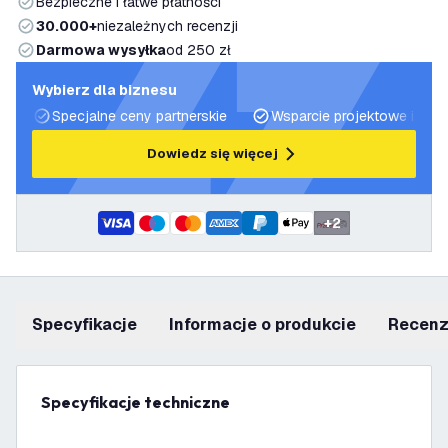
Bezpieczne i łatwe płatności
30.000+
niezależnych recenzji
Darmowa wysyłka
od 250 zł
Wybierz dla biznesu
Specjalne ceny partnerskie
Wsparcie projektowe i plan
Dowiedz się więcej
+
2
Specyfikacje
informacje o produkcie
recen
Specyfikacje techniczne