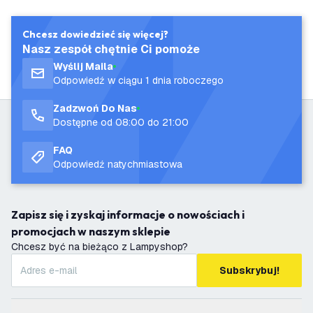
Chcesz dowiedzieć się więcej?
Nasz zespół chętnie Ci pomoże
Wyślij Maila
Odpowiedź w ciągu 1 dnia roboczego
Zadzwoń Do Nas
Dostępne od 08:00 do 21:00
FAQ
Odpowiedź natychmiastowa
Zapisz się i zyskaj informacje o nowościach i
promocjach w naszym sklepie
Chcesz być na bieżąco z Lampyshop?
Subskrybuj!