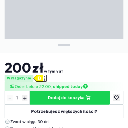
200
zł
w tym vat
W magazynie
Order before 22:00, 
shipped today
-
+
dodaj do koszyka
Zmniejsz ilość
Zwiększ ilość
dodaj d
Potrzebujesz większych ilości?
Zwrot w ciągu 30 dni