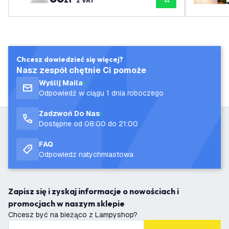
z VAT
Chcesz dowiedzieć się więcej?
Nasz zespół chętnie Ci pomoże
Wyślij Maila
Odpowiedź w ciągu 1 dnia roboczego
Zadzwoń Do Nas
Dostępne od 08:00 do 21:00
FAQ
Odpowiedź natychmiastowa
Zapisz się i zyskaj informacje o nowościach i
promocjach w naszym sklepie
Chcesz być na bieżąco z Lampyshop?