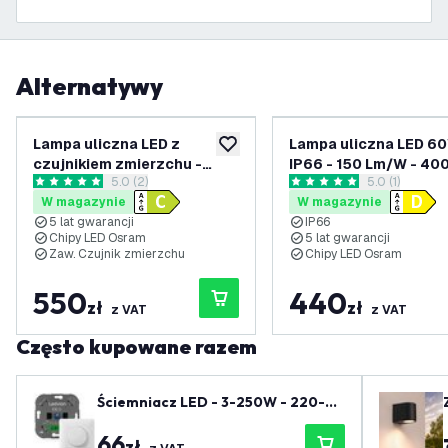
Alternatywy
Lampa uliczna LED z
Lampa uliczna LED 60
dodaj do listy życzeń
czujnikiem zmierzchu -
IP66 - 150 Lm/W - 400
otwórz panel recenzji
5.0 (2)
otwórz panel 
5.0 (1)
100W - IP66 - 160 Lm/W -
lat gwarancji
5 Gwiazdki oceny
5 Gwiazdki oceny
W magazynie
W magazynie
4000K - 5 lat gwarancji
5 lat gwarancji
IP66
Chipy LED Osram
5 lat gwarancji
Zaw. Czujnik zmierzchu
Chipy LED Osram
550
440
zł
zł
z VAT
z VAT
Często kupowane razem
Ściemniacz LED - 3-250W - 220-24
0V - Odcięcie fazy - Uniwersalne -
66
Kompletny - Biały
zł