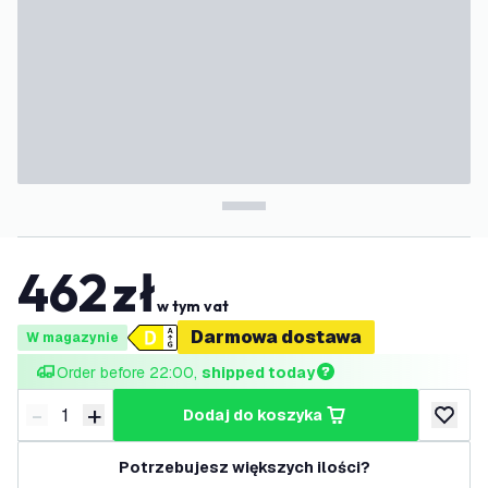
462
zł
w tym vat
Darmowa dostawa
W magazynie
Order before 22:00, 
shipped today
-
+
dodaj do koszyka
Zmniejsz ilość
Zwiększ ilość
dodaj d
Potrzebujesz większych ilości?