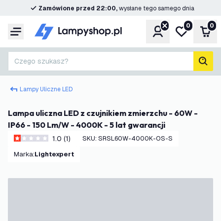
Zamówione przed 22:00,
wysłane tego samego dnia
0
0
Konto
Moja lista ż
Kos
Menu
Czego szukasz?
Szuk
Lampy Uliczne LED
Lampa uliczna LED z czujnikiem zmierzchu - 60W -
IP66 - 150 Lm/W - 4000K - 5 lat gwarancji
1.0 (1)
SKU
:
SRSL60W-4000K-OS-S
1 Gwiazdki oceny
Marka
:
Lightexpert