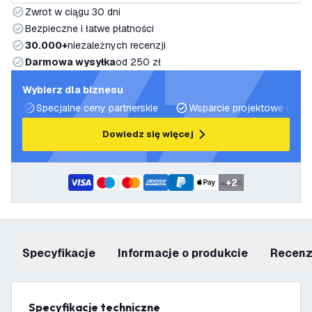
Zwrot w ciągu 30 dni
Bezpieczne i łatwe płatności
30.000+
niezależnych recenzji
Darmowa wysyłka
od 250 zł
Wybierz dla biznesu
Specjalne ceny partnerskie
Wsparcie projektowe i plan
Dowiedz się więcej
+
2
Specyfikacje
informacje o produkcie
recen
Specyfikacje techniczne