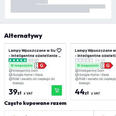
Alternatywy
Lampy Wpuszczane w Sufit
Lampy Wpuszczane w 
dodaj do listy życzeń
- inteligentne oświetlenie -
- inteligentne oświetl
otwórz panel recenzji
5.0 (2)
0.0 (0)
Amsterdam - ściemniane -
Amsterdam - ściemnia
5 Gwiazdki oceny
0 Gwiazdki oceny
W magazynie
W magazynie
RGBWW - Białe
RGBWW - Stal Nierdz
Inteligentny Dom
Inteligentny Dom
Google Home i Alexa
Google Home i Alexa
RGB i światło od ciepłego do
RGB i światło od ciepłeg
białego
białego
39
44
zł
zł
z VAT
z VAT
Często kupowane razem