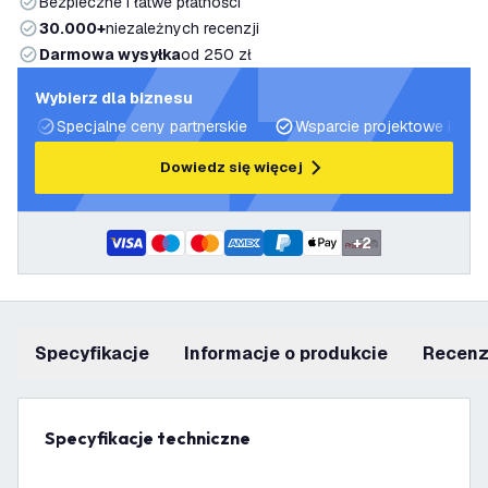
Bezpieczne i łatwe płatności
30.000+
niezależnych recenzji
Darmowa wysyłka
od 250 zł
Wybierz dla biznesu
Specjalne ceny partnerskie
Wsparcie projektowe i plan
Dowiedz się więcej
+
2
Specyfikacje
informacje o produkcie
recen
Specyfikacje techniczne