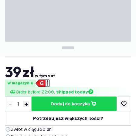
39
zł
w tym vat
W magazynie
Order before 22:00, 
shipped today
-
+
dodaj do koszyka
Zmniejsz ilość
Zwiększ ilość
dodaj d
Potrzebujesz większych ilości?
Zwrot w ciągu 30 dni