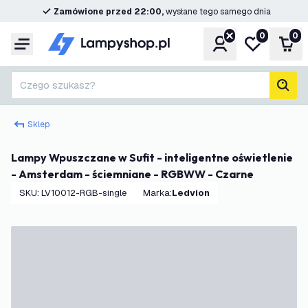
Zamówione przed 22:00,
wysłane tego samego dnia
0
0
Konto
Moja lista ż
Kos
Menu
Czego szukasz?
Szuk
Sklep
Lampy Wpuszczane w Sufit - inteligentne oświetlenie
- Amsterdam - ściemniane - RGBWW - Czarne
SKU
:
LV10012-RGB-single
Marka
:
Ledvion