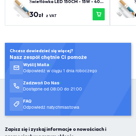
Świetlówka LED 150CM - 15W - 400
0K - 2400 Lm - Wysoka wydajność
30
zł
z VAT
Chcesz dowiedzieć się więcej?
Nasz zespół chętnie Ci pomoże
Wyślij Maila
Odpowiedź w ciągu 1 dnia roboczego
Zadzwoń Do Nas
Dostępne od 08:00 do 21:00
FAQ
Odpowiedź natychmiastowa
Zapisz się i zyskaj informacje o nowościach i