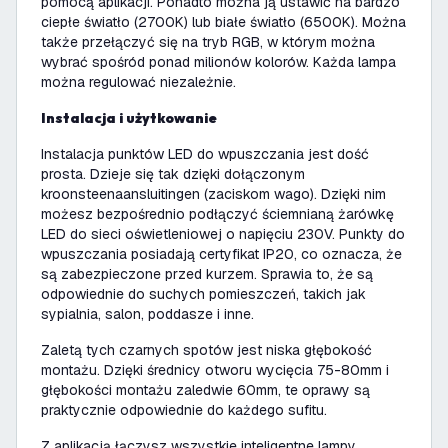
pomocą aplikacji. Ponadto można ją ustawić na bardzo
ciepłe światło (2700K) lub białe światło (6500K). Można
także przełączyć się na tryb RGB, w którym można
wybrać spośród ponad milionów kolorów. Każda lampa
można regulować niezależnie.
Instalacja i użytkowanie
Instalacja punktów LED do wpuszczania jest dość
prosta. Dzieje się tak dzięki dołączonym
kroonsteenaansluitingen (zaciskom wago). Dzięki nim
możesz bezpośrednio podłączyć ściemnianą żarówkę
LED do sieci oświetleniowej o napięciu 230V. Punkty do
wpuszczania posiadają certyfikat IP20, co oznacza, że
są zabezpieczone przed kurzem. Sprawia to, że są
odpowiednie do suchych pomieszczeń, takich jak
sypialnia, salon, poddasze i inne.
Zaletą tych czarnych spotów jest niska głębokość
montażu. Dzięki średnicy otworu wycięcia 75-80mm i
głębokości montażu zaledwie 60mm, te oprawy są
praktycznie odpowiednie do każdego sufitu.
Z aplikacją łączysz wszystkie inteligentne lampy