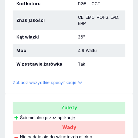
Kod koloru
RGB + CCT
CE, EMC, ROHS, LVD,
Znak jakości
ERP
Kąt wiązki
36°
Moc
4,9 Wattu
W zestawie żarówka
Tak
Zobacz wszystkie specyfikacje
Zalety
Ściemnialne przez aplikację
Wady
Nie nadaje się do wilgotnych miejsc