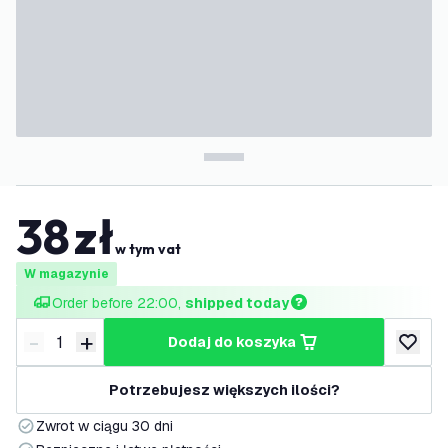
38
zł
w tym vat
W magazynie
Order before 22:00, 
shipped today
-
+
dodaj do koszyka
Zmniejsz ilość
Zwiększ ilość
dodaj d
Potrzebujesz większych ilości?
Zwrot w ciągu 30 dni