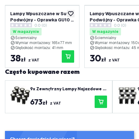
Lampy Wpuszczane w Sufit
Lampy Wpuszczane w 
dodaj do listy życzeń
Podwójny - Oprawka GU10 –
Podwójny - Oprawka 
0.0 (0)
0.0 (0)
215 mm – Biały
162 mm – Czarny
0 Gwiazdki oceny
0 Gwiazdki oceny
W magazynie
W magazynie
Ściemnialny
Ściemnialny
Wymiar montażowy: 165x77 mm
Wymiar montażowy: 15
Głębokość montażu: 41 mm
Głębokość montażu: 45
38
30
zł
zł
z VAT
z VAT
Często kupowane razem
9x Zewnętrzny Lampy Najazdowe L
ED - Kwadratowy - Czarny - IP67 -
673
3W - 4000K - Kabel zasilający 1 met
zł
z VAT
r