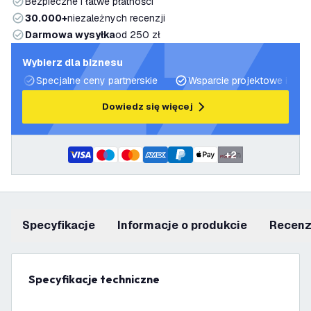
Bezpieczne i łatwe płatności
30.000+
niezależnych recenzji
Darmowa wysyłka
od 250 zł
Wybierz dla biznesu
Specjalne ceny partnerskie
Wsparcie projektowe i plan
Dowiedz się więcej
+
2
Specyfikacje
informacje o produkcie
recen
Specyfikacje techniczne