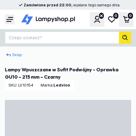
Zamówione przed 22:00,
wysłane tego samego dnia
0
0
Konto
Moja lista ż
Kos
Menu
Czego szukasz?
Szuk
Sklep
Lampy Wpuszczane w Sufit Podwójny - Oprawka
GU10 – 215 mm – Czarny
SKU
:
LV10154
Marka
:
Ledvion