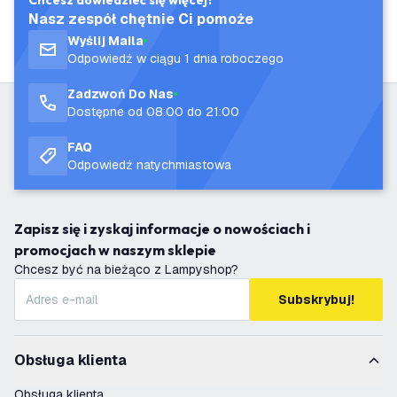
Chcesz dowiedzieć się więcej?
Nasz zespół chętnie Ci pomoże
Wyślij Maila
Odpowiedź w ciągu 1 dnia roboczego
Zadzwoń Do Nas
Dostępne od 08:00 do 21:00
FAQ
Odpowiedź natychmiastowa
Zapisz się i zyskaj informacje o nowościach i
promocjach w naszym sklepie
Chcesz być na bieżąco z Lampyshop?
Subskrybuj!
Obsługa klienta
Obsługa klienta