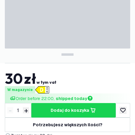
30
zł
w tym vat
W magazynie
Order before 22:00, 
shipped today
-
+
dodaj do koszyka
Zmniejsz ilość
Zwiększ ilość
dodaj d
Potrzebujesz większych ilości?