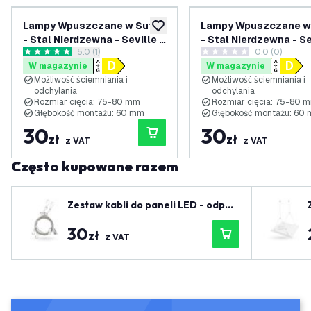
Lampy Wpuszczane w Sufit
Lampy Wpuszczane w 
dodaj do listy życzeń
- Stal Nierdzewna - Seville -
- Stal Nierdzewna - Se
otwórz panel recenzji
5.0 (1)
0.0 (0)
ściemniane - 3W - 4000K -
ściemniane - 3W - 65
5 Gwiazdki oceny
0 Gwiazdki oceny
W magazynie
W magazynie
ø92mm - Kwadratowy
ø92mm - Kwadratowy
Możliwość ściemniania i
Możliwość ściemniania i
odchylania
odchylania
Rozmiar cięcia: 75-80 mm
Rozmiar cięcia: 75-80 
Głębokość montażu: 60 mm
Głębokość montażu: 60
30
30
zł
zł
z VAT
z VAT
Często kupowane razem
Zestaw kabli do paneli LED - odpow
iedni dla długości do 150 cm
30
zł
z VAT