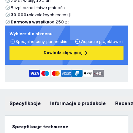
Zwrot w ciągu 30 dni
Bezpieczne i łatwe płatności
30.000+
niezależnych recenzji
Darmowa wysyłka
od 250 zł
Wybierz dla biznesu
Specjalne ceny partnerskie
Wsparcie projektowe i plan
Dowiedz się więcej
+
2
Specyfikacje
informacje o produkcie
recen
Specyfikacje techniczne