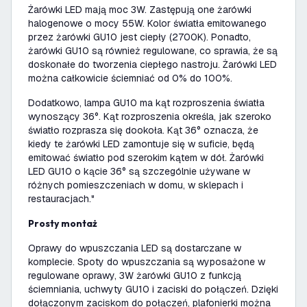
Żarówki LED mają moc 3W. Zastępują one żarówki
halogenowe o mocy 55W. Kolor światła emitowanego
przez żarówki GU10 jest ciepły (2700K). Ponadto,
żarówki GU10 są również regulowane, co sprawia, że są
doskonałe do tworzenia ciepłego nastroju. Żarówki LED
można całkowicie ściemniać od 0% do 100%.
Dodatkowo, lampa GU10 ma kąt rozproszenia światła
wynoszący 36°. Kąt rozproszenia określa, jak szeroko
światło rozprasza się dookoła. Kąt 36° oznacza, że
kiedy te żarówki LED zamontuje się w suficie, będą
emitować światło pod szerokim kątem w dół. Żarówki
LED GU10 o kącie 36° są szczególnie używane w
różnych pomieszczeniach w domu, w sklepach i
restauracjach."
Prosty montaż
Oprawy do wpuszczania LED są dostarczane w
komplecie. Spoty do wpuszczania są wyposażone w
regulowane oprawy, 3W żarówki GU10 z funkcją
ściemniania, uchwyty GU10 i zaciski do połączeń. Dzięki
dołączonym zaciskom do połączeń, plafonierki można