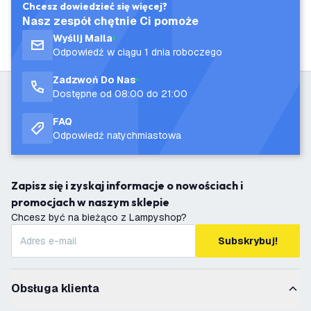
Chcesz dowiedzieć się więcej?
Nasz zespół chętnie Ci pomoże
Wyślij Maila
Odpowiedź w ciągu 1 dnia roboczego
Zadzwoń Do Nas
Dostępne od 08:00 do 21:00
FAQ
Odpowiedź natychmiastowa
Zapisz się i zyskaj informacje o nowościach i
promocjach w naszym sklepie
Chcesz być na bieżąco z Lampyshop?
Subskrybuj!
Obsługa klienta