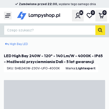
Zamówione przed 22:00,
wysłane tego samego dnia
0
0
Konto
Moja lista ż
Kos
Menu
Czego szukasz?
Szuk
High Bay LED
LED High Bay 240W - 120° - 140 Lm/W - 4000K - IP65
- Możliwość przyciemniania Dali - 5 lat gwarancji
SKU
:
SHB240W-230V-UFO-4000K
Marka
:
Lightexpert