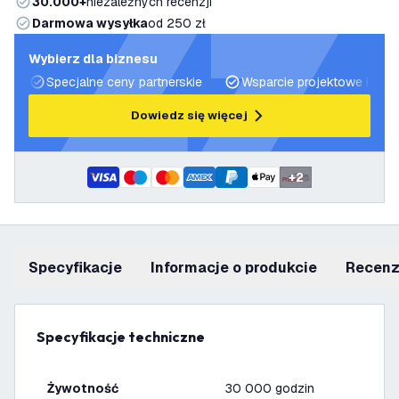
30.000+
niezależnych recenzji
Darmowa wysyłka
od 250 zł
Wybierz dla biznesu
Specjalne ceny partnerskie
Wsparcie projektowe i plan
Dowiedz się więcej
+
2
Specyfikacje
informacje o produkcie
recen
Specyfikacje techniczne
Żywotność
30 000 godzin