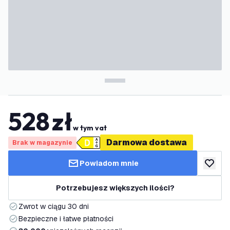
528
zł
w tym vat
Darmowa dostawa
Brak w magazynie
Powiadom mnie
dodaj d
Potrzebujesz większych ilości?
Zwrot w ciągu 30 dni
Bezpieczne i łatwe płatności