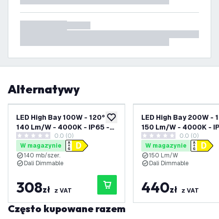
Alternatywy
LED High Bay 100W - 120° -
LED High Bay 200W - 1
dodaj do listy życzeń
140 Lm/W - 4000K - IP65 -
150 Lm/W - 4000K - I
0.0 (0)
0.0 (0)
Możliwość przyciemniania
Możliwość przyciemn
0 Gwiazdki oceny
0 Gwiazdki oceny
W magazynie
W magazynie
Dali - 5 lat gwarancji
Dali - 5 lat gwarancji
140 mb/szer.
150 Lm/W
Dali Dimmable
Dali Dimmable
308
440
zł
zł
z VAT
z VAT
Często kupowane razem