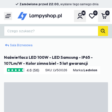
Zamówione przed 22:00,
wysłane tego samego dnia
0
0
Konto
Moja lista ż
Kos
Menu
Czego szukasz?
Szuk
Sala Biznesowa
Naświetlacz LED 100W - LED Samsung - IP65 -
107Lm/W - Kolor zimna biel - 5 lat gwarancji
4.6 (56)
SKU
:
LV50026
Marka
:
Ledvion
4.6 Gwiazdki oceny