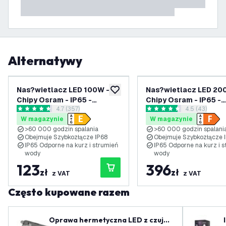
Alternatywy
Nas?wietlacz LED 100W -
Nas?wietlacz LED 20
dodaj do listy życzeń
Chipy Osram - IP65 -
Chipy Osram - IP65 -
otwórz panel recenzji
4.7 (357)
otwórz panel
4.5 (43)
120Lm/W - Kolor zimna biel
120Lm/W - Kolor zimn
4.7 Gwiazdki oceny
4.5 Gwiazdki oceny
W magazynie
W magazynie
- 5 lat gwarancji
- 5 lat gwarancji
>60 000 godzin spalania
>60 000 godzin spalani
Obejmuje Szybkozłącze IP68
Obejmuje Szybkozłącze 
IP65 Odporne na kurz i strumień
IP65 Odporne na kurz i s
wody
wody
123
396
zł
zł
z VAT
z VAT
Często kupowane razem
Oprawa hermetyczna LED z czujni