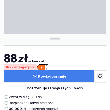
88
zł
w tym vat
Brak w magazynie
Powiadom mnie
dodaj d
Potrzebujesz większych ilości?
Zwrot w ciągu 30 dni
Bezpieczne i łatwe płatności
30.000+
niezależnych recenzji