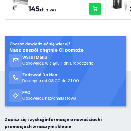
kiem 150 cm - IP65
145
zł
z VAT
Chcesz dowiedzieć się więcej?
Nasz zespół chętnie Ci pomoże
Wyślij Maila
Odpowiedź w ciągu 1 dnia roboczego
Zadzwoń Do Nas
Dostępne od 08:00 do 21:00
FAQ
Odpowiedź natychmiastowa
Zapisz się i zyskaj informacje o nowościach i
promocjach w naszym sklepie