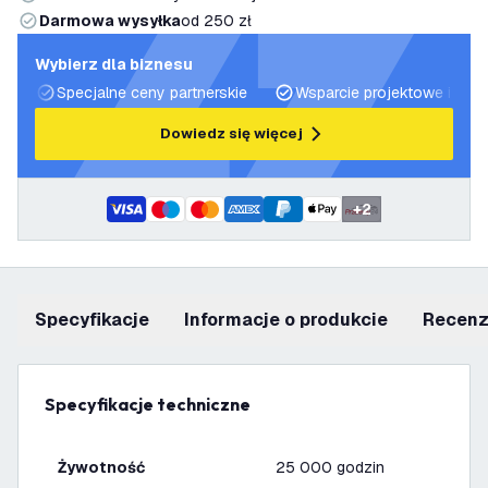
Darmowa wysyłka
od 250 zł
Wybierz dla biznesu
Specjalne ceny partnerskie
Wsparcie projektowe i plan
Dowiedz się więcej
+
2
Specyfikacje
informacje o produkcie
recen
Specyfikacje techniczne
Żywotność
25 000 godzin