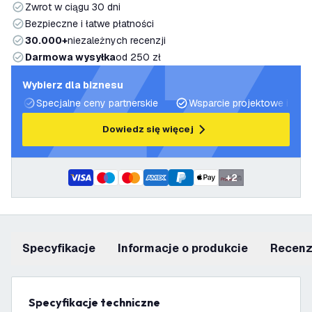
Zwrot w ciągu 30 dni
Bezpieczne i łatwe płatności
30.000+
niezależnych recenzji
Darmowa wysyłka
od 250 zł
Wybierz dla biznesu
Specjalne ceny partnerskie
Wsparcie projektowe i plan
Dowiedz się więcej
+
2
Specyfikacje
informacje o produkcie
recen
Specyfikacje techniczne