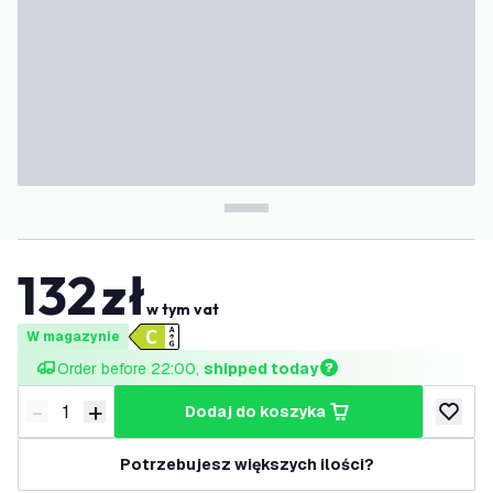
132
zł
w tym vat
W magazynie
Order before 22:00, 
shipped today
-
+
dodaj do koszyka
Zmniejsz ilość
Zwiększ ilość
dodaj d
Potrzebujesz większych ilości?