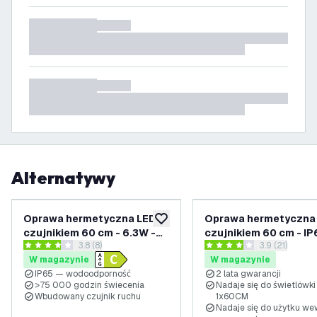
Alternatywy
Oprawa hermetyczna LED z
Oprawa hermetyczna 
dodaj do listy życzeń
czujnikiem 60 cm - 6.3W -
czujnikiem 60 cm - IP
otwórz panel recenzji
3.8 (8)
otwórz panel 
3.9 (21)
6500K - IP65 - 1x
3.8 Gwiazdki oceny
3.9 Gwiazdki oceny
W magazynie
W magazynie
Świetlówką LED
IP65 — wodoodporność
2 lata gwarancji
>75 000 godzin świecenia
Nadaje się do świetlówk
Wbudowany czujnik ruchu
1x60CM
Nadaje się do użytku wew