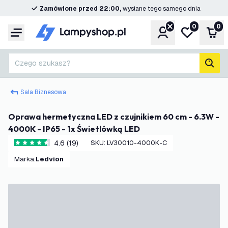
Zamówione przed 22:00,
wysłane tego samego dnia
0
0
Konto
Moja lista ż
Kos
Menu
Czego szukasz?
Szuk
Sala Biznesowa
Oprawa hermetyczna LED z czujnikiem 60 cm - 6.3W -
4000K - IP65 - 1x Świetlówką LED
4.6 (19)
SKU
:
LV30010-4000K-C
4.6 Gwiazdki oceny
Marka
:
Ledvion