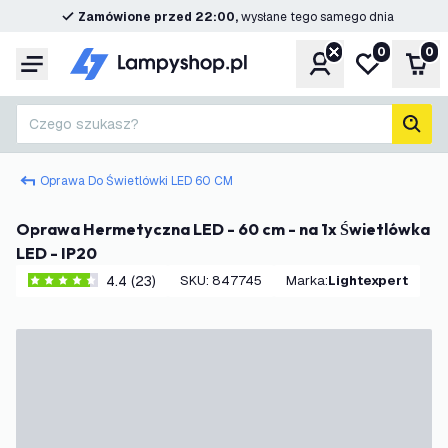
Zamówione przed 22:00,
wysłane tego samego dnia
0
0
Konto
Moja lista ż
Kos
Menu
Czego szukasz?
Szuk
Oprawa Do Świetlówki LED 60 CM
Oprawa Hermetyczna LED - 60 cm - na 1x Świetlówka
LED - IP20
4.4 (23)
SKU
:
847745
Marka
:
Lightexpert
4.4 Gwiazdki oceny