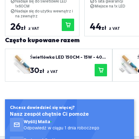
Nadaje się do świetlówki LED
5 lata gwarancji
1x60CM
Miejsce na 1x LED
Nadaje się do użytku wewnątrz i
na zewnątrz
26
44
zł
zł
z VAT
z VAT
Często kupowane razem
Świetlówka LED 150CM - 15W - 400
0K - 2400 Lm - Wysoka wydajność
30
zł
z VAT
Chcesz dowiedzieć się więcej?
Nasz zespół chętnie Ci pomoże
Wyślij Maila
Odpowiedź w ciągu 1 dnia roboczego