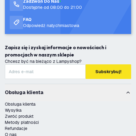
Zadzwoń Do Nas
Dostępne od 08:00 do 21:00
FAQ
Odpowiedź natychmiastowa
Zapisz się i zyskaj informacje o nowościach i
promocjach w naszym sklepie
Chcesz być na bieżąco z Lampyshop?
Subskrybuj!
Obsługa klienta
Obsługa klienta
Wysyłka
Zwróć produkt
Metody płatności
Refundacje
O nas