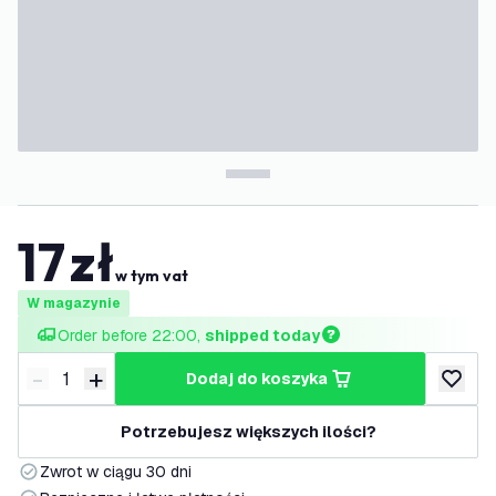
17
zł
w tym vat
W magazynie
Order before 22:00, 
shipped today
-
+
dodaj do koszyka
Zmniejsz ilość
Zwiększ ilość
dodaj d
Potrzebujesz większych ilości?
Zwrot w ciągu 30 dni