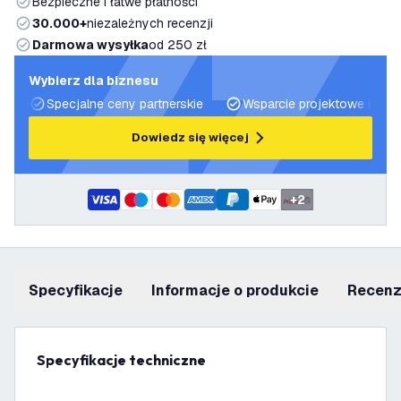
Bezpieczne i łatwe płatności
30.000+
niezależnych recenzji
Darmowa wysyłka
od 250 zł
Wybierz dla biznesu
Specjalne ceny partnerskie
Wsparcie projektowe i plan
Dowiedz się więcej
+
2
Specyfikacje
informacje o produkcie
recen
Specyfikacje techniczne