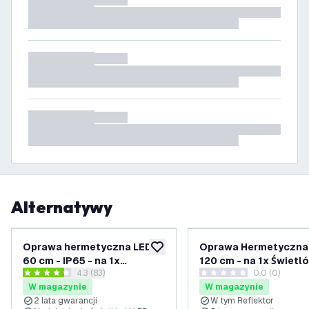
Alternatywy
Oprawa hermetyczna LED
Oprawa Hermetyczna 
dodaj do listy życzeń
60 cm - IP65 - na 1x
120 cm - na 1x Świetl
otwórz panel recenzji
4.3 (83)
0.0 (0)
Świetlówką LED
LED - IP20
4.3 Gwiazdki oceny
0 Gwiazdki oceny
W magazynie
W magazynie
2 lata gwarancji
W tym Reflektor