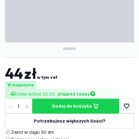
44
zł
w tym vat
W magazynie
Order before 22:00, 
shipped today
-
+
dodaj do koszyka
Zmniejsz ilość
Zwiększ ilość
dodaj d
Potrzebujesz większych ilości?
Zwrot w ciągu 30 dni