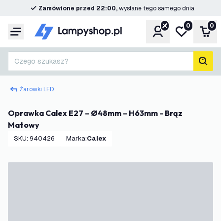
Zamówione przed 22:00,
wysłane tego samego dnia
0
0
Konto
Moja lista ż
Kos
Menu
Czego szukasz?
Szuk
Żarówki LED
Oprawka Calex E27 – Ø48mm – H63mm - Brąz
Matowy
SKU
:
940426
Marka
:
Calex