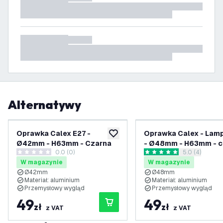
Alternatywy
Oprawka Calex E27 -
Oprawka Calex - Lam
dodaj do listy życzeń
Ø42mm - H63mm - Czarna
- Ø48mm - H63mm - c
0.0 (0)
otwórz panel 
5.0 (4)
0 Gwiazdki oceny
5 Gwiazdki oceny
W magazynie
W magazynie
Ø42mm
Ø48mm
Materiał: aluminium
Materiał: aluminium
Przemysłowy wygląd
Przemysłowy wygląd
49
49
zł
zł
z VAT
z VAT