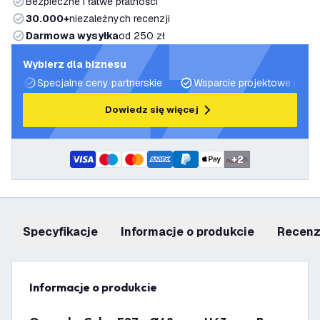
Bezpieczne i łatwe płatności
30.000+
niezależnych recenzji
Darmowa wysyłka
od 250 zł
Wybierz dla biznesu
Specjalne ceny partnerskie
Wsparcie projektowe i plan
Dowiedz się więcej
+
2
Specyfikacje
informacje o produkcie
recen
informacje o produkcie