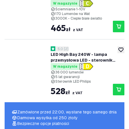
170lm/W - 3000K - IP65 -
W magazynie
Możliwość przyciemniania - 5 lat
Ściemnianie 1-10V
170 Lumenów na Wat
gwarancji
3000K - Ciepłe białe światło
465
zł
z VAT
otwórz panel recenzji
5.0
[
2
]
5 Gwiazdki oceny
dodaj 
LED High Bay 240W - lampa
przemysłowa LED - sterownik
Philips - 120° - 150lm/W - 4000K -
W magazynie
IP65 - możliwość ściemniania - 5
36 000 lumenów
5 lat gwarancji
lat gwarancji
Sterownik LED Philips
528
zł
z VAT
Zamówione przed 22:00, wysłane tego samego dnia
Darmowa wysyłka od 250 złoty
Bezpieczne opcje płatności