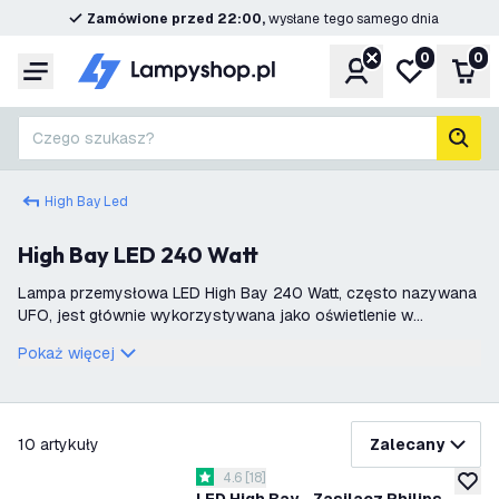
Zamówione przed 22:00,
wysłane tego samego dnia
0
0
Konto
Moja lista ż
Kos
Menu
Czego szukasz?
Szuk
High Bay Led
High Bay LED 240 Watt
Lampa przemysłowa LED High Bay 240 Watt, często nazywana
UFO, jest głównie wykorzystywana jako oświetlenie w
magazynach. U nas znajdziesz szeroki wybór profesjonalnych
Pokaż więcej
lamp przemysłowych LED High Bay
filtruj
10
artykuły
Zalecany
otwórz panel recenzji
4.6
[
18
]
4.6 Gwiazdki oceny
dodaj 