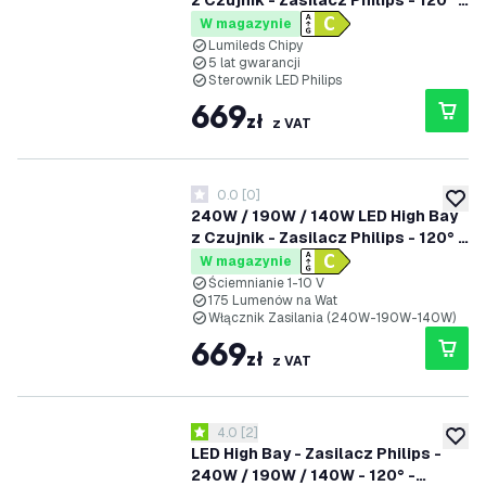
z Czujnik - Zasilacz Philips - 120° -
175lm/W - 4000K - IP65 -
W magazynie
Możliwość przyciemniania - 5 lat
Lumileds Chipy
5 lat gwarancji
gwarancji
Sterownik LED Philips
669
zł
z VAT
0.0
[
0
]
0 Gwiazdki oceny
dodaj 
240W / 190W / 140W LED High Bay
z Czujnik - Zasilacz Philips - 120° -
175lm/W - 6500K - IP65 -
W magazynie
Możliwość przyciemniania - 5 lat
Ściemnianie 1-10 V
175 Lumenów na Wat
gwarancji
Włącznik Zasilania (240W-190W-140W)
669
zł
z VAT
otwórz panel recenzji
4.0
[
2
]
4 Gwiazdki oceny
dodaj 
LED High Bay - Zasilacz Philips -
240W / 190W / 140W - 120° -