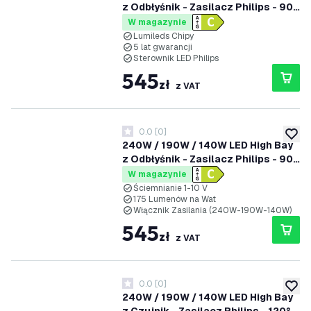
z Odbłyśnik - Zasilacz Philips - 90°
- 175lm/W - 4000K - IP65 -
W magazynie
Możliwość przyciemniania - 5 lat
Lumileds Chipy
5 lat gwarancji
gwarancji
Sterownik LED Philips
545
zł
z VAT
0.0
[
0
]
0 Gwiazdki oceny
dodaj 
240W / 190W / 140W LED High Bay
z Odbłyśnik - Zasilacz Philips - 90°
- 175lm/W - 6500K - IP65 -
W magazynie
Możliwość przyciemniania - 5 lat
Ściemnianie 1-10 V
175 Lumenów na Wat
gwarancji
Włącznik Zasilania (240W-190W-140W)
545
zł
z VAT
0.0
[
0
]
0 Gwiazdki oceny
dodaj 
240W / 190W / 140W LED High Bay