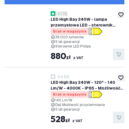
otwórz panel recenzji
4.7
[
6
]
4.7 Gwiazdki oceny
dodaj 
LED High Bay 240W - lampa
przemysłowa LED - sterownik
Philips - 120° - 150Lm/W - 6000K -
Brak w magazynie
IP65 - możliwość ściemniania - 5
36 000 lumenów
5 lat gwarancji
lat gwarancji
Sterownik LED Philips
880
zł
z VAT
0.0
[
0
]
0 Gwiazdki oceny
dodaj 
LED High Bay 240W - 120° - 140
Lm/W - 4000K - IP65 - Możliwość
przyciemniania Dali - 5 lat
Brak w magazynie
gwarancji
140 Lm/W
Dali Możliwość przyciemniania
5 lat gwarancji
528
zł
z VAT