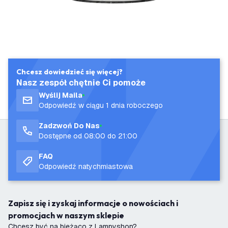
Chcesz dowiedzieć się więcej?
Nasz zespół chętnie Ci pomoże
Wyślij Maila
Odpowiedź w ciągu 1 dnia roboczego
Zadzwoń Do Nas
Dostępne od 08:00 do 21:00
FAQ
Odpowiedź natychmiastowa
Zapisz się i zyskaj informacje o nowościach i
promocjach w naszym sklepie
Chcesz być na bieżąco z Lampyshop?