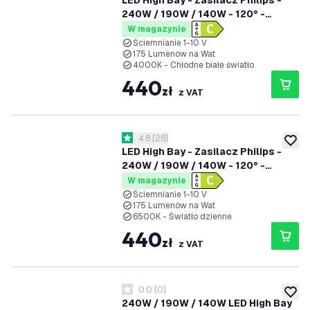
LED High Bay - Zasilacz Philips -
240W / 190W / 140W - 120° -
175lm/W - 4000K - IP65 -
W magazynie
Możliwość przyciemniania - 5 lat
Ściemnianie 1-10 V
175 Lumenów na Wat
gwarancji
4000K - Chłodne białe światło
440
zł
z VAT
otwórz panel recenzji
4.8
[
28
]
4.8 Gwiazdki oceny
dodaj 
LED High Bay - Zasilacz Philips -
240W / 190W / 140W - 120° -
175lm/W - 6500K - IP65 -
W magazynie
Możliwość przyciemniania - 5 lat
Ściemnianie 1-10 V
175 Lumenów na Wat
gwarancji
6500K - Światło dzienne
440
zł
z VAT
0.0
[
0
]
0 Gwiazdki oceny
dodaj 
240W / 190W / 140W LED High Bay