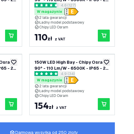
enzji
otwórz panel recenzji
4.6 (127)
lata gwarancji
4.6 Gwiazdki oceny
W magazynie
2 lata gwarancji
Ładny model podstawowy
Chipy LED Osram
110
zł
z VAT
 Osram -
150W LED High Bay - Chipy Osram -
dodaj do listy życzeń
dodaj do listy 
P65 - 2
90° - 110 Lm/W - 6500K - IP65 - 2
enzji
otwórz panel recenzji
4.9 (34)
lata gwarancji
4.9 Gwiazdki oceny
W magazynie
2 lata gwarancji
Ładny model podstawowy
Chipy LED Osram
154
zł
z VAT
Darmowa wysyłka od 250 złoty