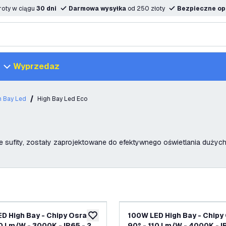
oty w ciągu
30 dni
Darmowa wysyłka
od 250 złoty
Bezpieczne opc
Wyprzedaz
h Bay Led
High Bay Led Eco
sufity, zostały zaprojektowane do efektywnego oświetlania dużych 
D High Bay - Chipy Osram -
100W LED High Bay - Chipy
dodaj do listy życzeń
10 Lm/W - 3000K - IP65 - 2
90° - 110 Lm/W - 4000K - I