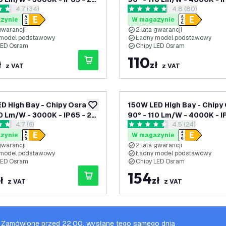
otwórz panel recenzji
4.7 (34)
otwórz panel rec
4.8 (80)
arancji
lata gwarancji
zdki oceny
4.8 Gwiazdki oceny
zynie
W magazynie
gwarancji
2 lata gwarancji
model podstawowy
Ładny model podstawowy
LED Osram
Chipy LED Osram
110
ł
zł
z VAT
z VAT
D High Bay - Chipy Osram -
150W LED High Bay - Chipy
dodaj do listy życzeń
10 Lm/W - 3000K - IP65 - 2
90° - 110 Lm/W - 4000K - I
otwórz panel recenzji
4.7 (6)
otwórz panel rec
4.5 (24)
arancji
lata gwarancji
zdki oceny
4.5 Gwiazdki oceny
zynie
W magazynie
gwarancji
2 lata gwarancji
model podstawowy
Ładny model podstawowy
LED Osram
Chipy LED Osram
154
ł
zł
z VAT
z VAT
Zamówione przed 22:00, wysłane tego samego dnia