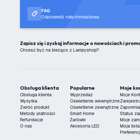
FAQ
Odpowiedź natychmiastowa
Zapisz się i zyskaj informacje o nowościach i pro
Chcesz być na bieżąco z Lampyshop?
Obsługa klienta
Popularne
Moje k
Obsługa klienta
Wyprzedaż
Moje Kon
Wysyłka
Oświetlenie wewnętrzne
Zarejestru
Zwróć produkt
Oświetlenie zewnętrzne
Zapomnia
Metody płatności
Smart Home
Status z
Refundacje
Żarówki
Moje zam
O nas
Akcesoria LED
Moja list
Preferenc