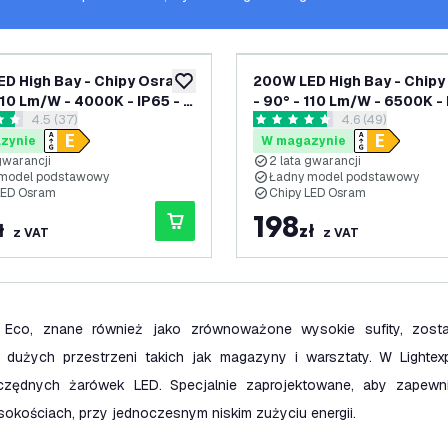
D High Bay - Chipy Osram
200W LED High Bay - Chip
dodaj do listy życzeń
110 Lm/W - 4000K - IP65 - 2
- 90° - 110 Lm/W - 6500K - 
otwórz panel recenzji
4.5 (37)
otwórz panel rec
4.6 (49)
arancji
lata gwarancji
zdki oceny
4.6 Gwiazdki oceny
zynie
W magazynie
gwarancji
2 lata gwarancji
model podstawowy
Ładny model podstawowy
LED Osram
Chipy LED Osram
198
ł
zł
z VAT
z VAT
 Eco, znane również jako zrównoważone wysokie sufity, zost
a dużych przestrzeni takich jak magazyny i warsztaty. W Lightex
czędnych żarówek LED. Specjalnie zaprojektowane, aby zapewn
okościach, przy jednoczesnym niskim zużyciu energii.