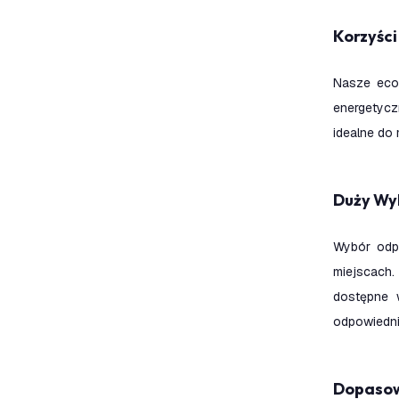
Korzyśc
Nasze eco
energetycz
idealne do 
Duży W
Wybór odp
miejscach.
dostępne 
odpowiedni
Dopaso