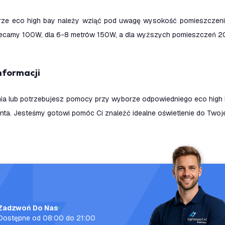
rze eco high bay należy wziąć pod uwagę wysokość pomieszczeni
ecamy 100W, dla 6-8 metrów 150W, a dla wyższych pomieszczeń 
Informacji
ia lub potrzebujesz pomocy przy wyborze odpowiedniego eco high 
enta. Jesteśmy gotowi pomóc Ci znaleźć idealne oświetlenie do Twoje
Zadzwoń Do Nas
Dostępne od 08:00 do 21:00