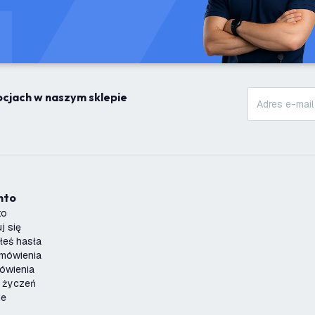
mocjach w naszym sklepie
onto
to
j się
łeś hasła
amówienia
ówienia
a życzeń
je