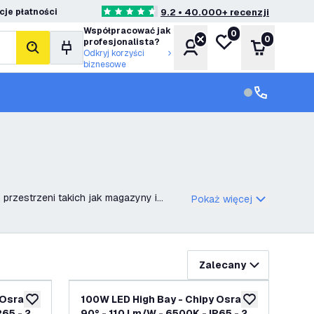
je płatności
9.2 • 40.000+ recenzji
4.6 Gwiazdki oceny
Współpracować jak
0
Moja lista życzeń
0
profesjonalista?
Konto
Koszyk
Szukaj
Odkryj korzyści
biznesowe
Obsługa klie
Obsługa klien
przestrzeni takich jak magazyny i
Pokaż więcej
Zalecany
 Osram -
100W LED High Bay - Chipy Osram -
dodaj do listy życzeń
dodaj do listy 
P65 - 2
90° - 110 Lm/W - 6500K - IP65 - 2