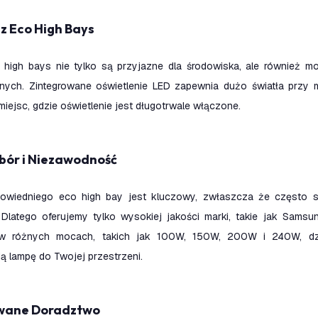
i z Eco High Bays
 high bays nie tylko są przyjazne dla środowiska, ale również
nych. Zintegrowane oświetlenie LED zapewnia dużo światła przy 
miejsc, gdzie oświetlenie jest długotrwale włączone.
ybór i Niezawodność
owiedniego eco high bay jest kluczowy, zwłaszcza że często s
 Dlatego oferujemy tylko wysokiej jakości marki, takie jak Samsu
w różnych mocach, takich jak 100W, 150W, 200W i 240W, d
ą lampę do Twojej przestrzeni.
wane Doradztwo