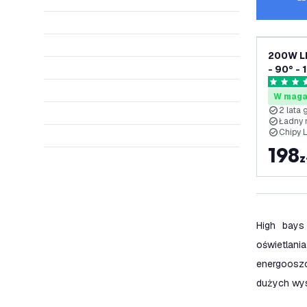
200W LE
- 90° - 
lata gw
4.5 Gwia
W maga
2 lata 
Ładny 
Chipy 
198
z
High bays
oświetlani
energoosz
dużych wys