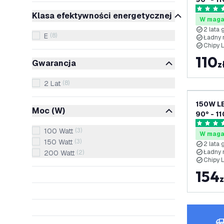
lata gw
4.7 Gwia
Klasa efektywności energetycznej
W maga
2 lata 
E
(
8
)
Ładny 
Chipy 
110
Gwarancja
z
2 Lat
(
8
)
150W LE
Moc (W)
90° - 1
lata gw
4.7 Gwia
100 Watt
(
3
)
W maga
150 Watt
(
3
)
2 lata 
Ładny 
200 Watt
(
2
)
Chipy 
154
z