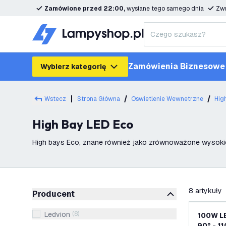
Zamówione przed 22:00,
wysłane tego samego dnia
Zwr
Zamówienia Biznesowe
Wybierz kategorię
Wstecz
Strona Główna
Oswietlenie Wewnetrzne
Hig
High Bay LED Eco
High bays Eco, znane również jako zrównoważone wysokie 
warsztaty. W Lightexpert.nl oferujemy szeroką
filtruj
8
artykuły
Producent
Ledvion
(
8
)
100W LE
90° - 1