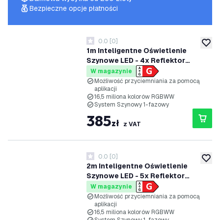
Bezpieczne opcje płatności
0.0
[
0
]
0 Gwiazdki oceny
dodaj 
1m Inteligentne Oświetlenie
Szynowe LED - 4x Reflektor
Szynowy - 4.9W - RGB+CCT -
W magazynie
Możliwość Przyciemniania -
Możliwość przyciemniania za pomocą
aplikacji
System Szynowy 1-fazowy -
16,5 miliona kolorów RGBWW
Czarny
System Szynowy 1-fazowy
385
zł
z VAT
0.0
[
0
]
0 Gwiazdki oceny
dodaj 
2m Inteligentne Oświetlenie
Szynowe LED - 5x Reflektor
Szynowy - 4.9W - RGB+CCT -
W magazynie
Możliwość Przyciemniania -
Możliwość przyciemniania za pomocą
aplikacji
System Szynowy 1-fazowy -
16,5 miliona kolorów RGBWW
Czarny