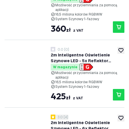
Możliwość Przyciemniania -
Możliwość przyciemniania za pomocą
aplikacji
System Szynowy 1-fazowy -
16,5 miliona kolorów RGBWW
Czarny
System Szynowy 1-fazowy
360
zł
z VAT
0.0
[
0
]
0 Gwiazdki oceny
dodaj 
2m Inteligentne Oświetlenie
Szynowe LED - 5x Reflektor
Szynowy - 4.9W - RGB+CCT -
W magazynie
Możliwość Przyciemniania -
Możliwość przyciemniania za pomocą
aplikacji
System Szynowy 1-fazowy -
16,5 miliona kolorów RGBWW
Czarny
System Szynowy 1-fazowy
425
zł
z VAT
otwórz panel recenzji
3.0
[
4
]
3 Gwiazdki oceny
dodaj 
2m Inteligentne Oświetlenie
Szynowe LED - 6x Reflektor