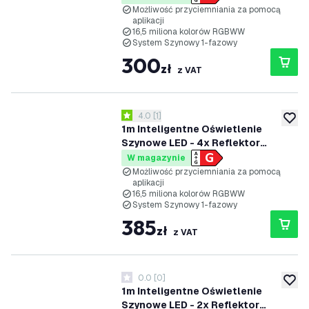
Możliwość Przyciemniania -
Możliwość przyciemniania za pomocą
aplikacji
System Szynowy 1-fazowy - Biały
16,5 miliona kolorów RGBWW
System Szynowy 1-fazowy
300
zł
z VAT
otwórz panel recenzji
4.0
[
1
]
4 Gwiazdki oceny
dodaj 
1m Inteligentne Oświetlenie
Szynowe LED - 4x Reflektor
Szynowy - 4.9W - RGB+CCT -
W magazynie
Możliwość Przyciemniania -
Możliwość przyciemniania za pomocą
aplikacji
System Szynowy 1-fazowy - Biały
16,5 miliona kolorów RGBWW
System Szynowy 1-fazowy
385
zł
z VAT
0.0
[
0
]
0 Gwiazdki oceny
dodaj 
1m Inteligentne Oświetlenie
Szynowe LED - 2x Reflektor