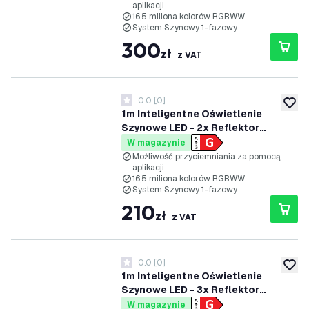
aplikacji
System Szynowy 1-fazowy -
16,5 miliona kolorów RGBWW
Czarny
System Szynowy 1-fazowy
300
zł
z VAT
0.0
[
0
]
0 Gwiazdki oceny
dodaj 
1m Inteligentne Oświetlenie
Szynowe LED - 2x Reflektor
Szynowy - 4.9W - RGB+CCT -
W magazynie
Możliwość Przyciemniania -
Możliwość przyciemniania za pomocą
aplikacji
System Szynowy 1-fazowy - Biały
16,5 miliona kolorów RGBWW
System Szynowy 1-fazowy
210
zł
z VAT
0.0
[
0
]
0 Gwiazdki oceny
dodaj 
1m Inteligentne Oświetlenie
Szynowe LED - 3x Reflektor
Szynowy - 4.9W - RGB+CCT -
W magazynie