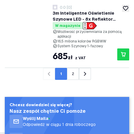
0.0
[
0
]
0 Gwiazdki oceny
dodaj 
3m Inteligentne Oświetlenie
Szynowe LED - 8x Reflektor
Szynowy - 4.9W - RGB+CCT -
W magazynie
Możliwość Przyciemniania -
Możliwość przyciemniania za pomocą
aplikacji
System Szynowy 1-fazowy -
16,5 miliona kolorów RGBWW
Czarny
System Szynowy 1-fazowy
685
zł
z VAT
1
2
Poprzedni
Następny
Chcesz dowiedzieć się więcej?
Nasz zespół chętnie Ci pomoże
Wyślij Maila
Odpowiedź w ciągu 1 dnia roboczego