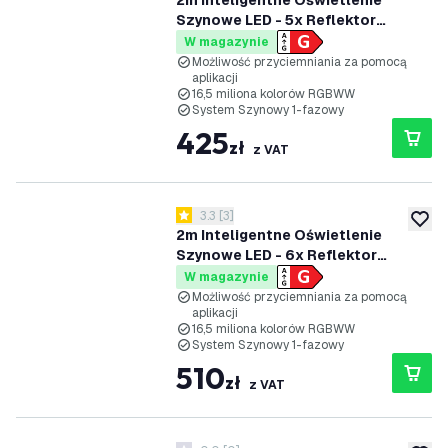
2m Inteligentne Oświetlenie
Szynowe LED - 5x Reflektor
Szynowy - 4.9W - RGB+CCT -
W magazynie
Możliwość Przyciemniania -
Możliwość przyciemniania za pomocą
aplikacji
System Szynowy 1-fazowy - Biały
16,5 miliona kolorów RGBWW
System Szynowy 1-fazowy
425
zł
z VAT
otwórz panel recenzji
3.3
[
3
]
3.3 Gwiazdki oceny
dodaj 
2m Inteligentne Oświetlenie
Szynowe LED - 6x Reflektor
Szynowy - 4.9W - RGB+CCT -
W magazynie
Możliwość Przyciemniania -
Możliwość przyciemniania za pomocą
aplikacji
System Szynowy 1-fazowy - Biały
16,5 miliona kolorów RGBWW
System Szynowy 1-fazowy
510
zł
z VAT