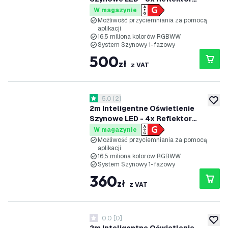
Szynowy - 4.9W - RGB+CCT -
W magazynie
Możliwość Przyciemniania -
Możliwość przyciemniania za pomocą
aplikacji
System Szynowy 1-fazowy -
16,5 miliona kolorów RGBWW
Czarny
System Szynowy 1-fazowy
500
zł
z VAT
otwórz panel recenzji
5.0
[
2
]
5 Gwiazdki oceny
dodaj 
2m Inteligentne Oświetlenie
Szynowe LED - 4x Reflektor
Szynowy - 4.9W - RGB+CCT -
W magazynie
Możliwość Przyciemniania -
Możliwość przyciemniania za pomocą
aplikacji
System Szynowy 1-fazowy - Biały
16,5 miliona kolorów RGBWW
System Szynowy 1-fazowy
360
zł
z VAT
0.0
[
0
]
0 Gwiazdki oceny
dodaj 