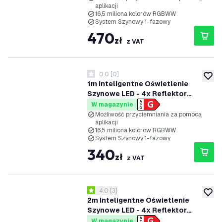
aplikacji
System Szynowy 1-fazowy - Biały
16,5 miliona kolorów RGBWW
System Szynowy 1-fazowy
470
zł
z VAT
0.0
[
0
]
0 Gwiazdki oceny
dodaj 
1m Inteligentne Oświetlenie
Szynowe LED - 4x Reflektor
Szynowy - 4.9W - RGB+CCT -
W magazynie
Możliwość Przyciemniania -
Możliwość przyciemniania za pomocą
aplikacji
System Szynowy 1-fazowy -
16,5 miliona kolorów RGBWW
Czarny
System Szynowy 1-fazowy
340
zł
z VAT
otwórz panel recenzji
4.0
[
3
]
4 Gwiazdki oceny
dodaj 
2m Inteligentne Oświetlenie
Szynowe LED - 4x Reflektor
Szynowy - 4.9W - RGB+CCT -
W magazynie