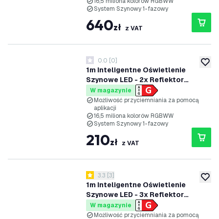
16,5 miliona kolorów RGBWW
System Szynowy 1-fazowy
640
zł
z VAT
0.0
[
0
]
0 Gwiazdki oceny
dodaj 
1m Inteligentne Oświetlenie
Szynowe LED - 2x Reflektor
Szynowy - 4.9W - RGB+CCT -
W magazynie
Możliwość Przyciemniania -
Możliwość przyciemniania za pomocą
aplikacji
System Szynowy 1-fazowy -
16,5 miliona kolorów RGBWW
Czarny
System Szynowy 1-fazowy
210
zł
z VAT
otwórz panel recenzji
3.3
[
3
]
3.3 Gwiazdki oceny
dodaj 
1m Inteligentne Oświetlenie
Szynowe LED - 3x Reflektor
Szynowy - 4.9W - RGB+CCT -
W magazynie
Możliwość Przyciemniania -
Możliwość przyciemniania za pomocą