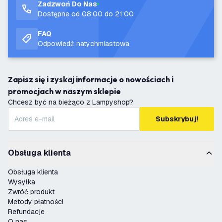
Zadzwoń Do Nas
Dostępne od 08:00 do 21:00
FAQ
Odpowiedź natychmiastowa
Zapisz się i zyskaj informacje o nowościach i
promocjach w naszym sklepie
Chcesz być na bieżąco z Lampyshop?
Subskrybuj!
Obsługa klienta
Obsługa klienta
Wysyłka
Zwróć produkt
Metody płatności
Refundacje
O nas