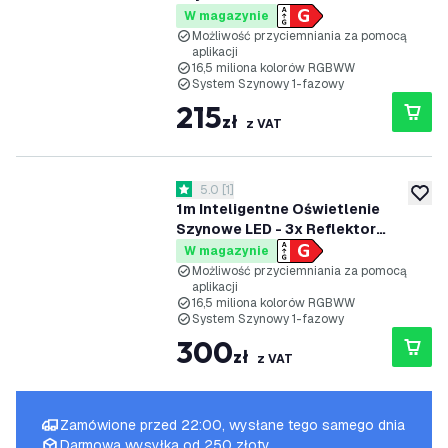
Szynowy - 4.9W - RGB+CCT -
W magazynie
Możliwość Przyciemniania -
Możliwość przyciemniania za pomocą
aplikacji
System Szynowy 1-fazowy -
16,5 miliona kolorów RGBWW
Czarny
System Szynowy 1-fazowy
215
zł
z VAT
otwórz panel recenzji
5.0
[
1
]
5 Gwiazdki oceny
dodaj 
1m Inteligentne Oświetlenie
Szynowe LED - 3x Reflektor
Szynowy - 4.9W - RGB+CCT -
W magazynie
Możliwość Przyciemniania -
Możliwość przyciemniania za pomocą
aplikacji
System Szynowy 1-fazowy -
16,5 miliona kolorów RGBWW
Czarny
System Szynowy 1-fazowy
300
zł
z VAT
Zamówione przed 22:00, wysłane tego samego dnia
Darmowa wysyłka od 250 złoty