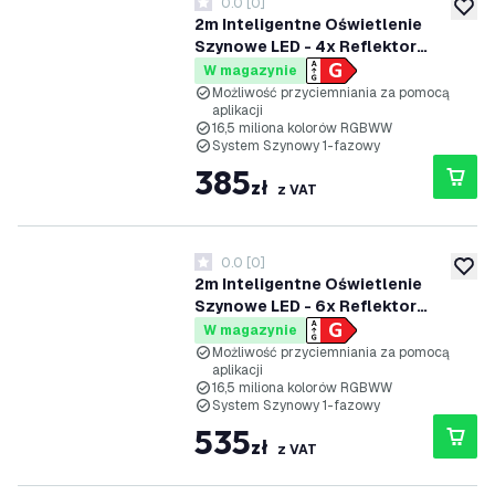
0.0
[
0
]
0 Gwiazdki oceny
dodaj 
2m Inteligentne Oświetlenie
Szynowe LED - 4x Reflektor
Szynowy - 4.9W - RGB+CCT -
W magazynie
Możliwość Przyciemniania -
Możliwość przyciemniania za pomocą
aplikacji
System Szynowy 1-fazowy -
16,5 miliona kolorów RGBWW
Czarny
System Szynowy 1-fazowy
385
zł
z VAT
0.0
[
0
]
0 Gwiazdki oceny
dodaj 
2m Inteligentne Oświetlenie
Szynowe LED - 6x Reflektor
Szynowy - 4.9W - RGB+CCT -
W magazynie
Możliwość Przyciemniania -
Możliwość przyciemniania za pomocą
aplikacji
System Szynowy 1-fazowy -
16,5 miliona kolorów RGBWW
Czarny
System Szynowy 1-fazowy
535
zł
z VAT