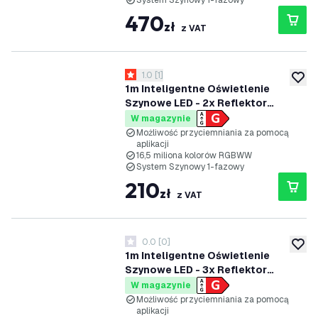
System Szynowy 1-fazowy
470
zł
z VAT
otwórz panel recenzji
1.0
[
1
]
1 Gwiazdki oceny
dodaj 
1m Inteligentne Oświetlenie
Szynowe LED - 2x Reflektor
Szynowy - 4.9W - RGB+CCT -
W magazynie
Możliwość Przyciemniania -
Możliwość przyciemniania za pomocą
aplikacji
System Szynowy 1-fazowy - Biały
16,5 miliona kolorów RGBWW
System Szynowy 1-fazowy
210
zł
z VAT
0.0
[
0
]
0 Gwiazdki oceny
dodaj 
1m Inteligentne Oświetlenie
Szynowe LED - 3x Reflektor
Szynowy - 4.9W - RGB+CCT -
W magazynie
Możliwość Przyciemniania -
Możliwość przyciemniania za pomocą
aplikacji
System Szynowy 1-fazowy - Biały