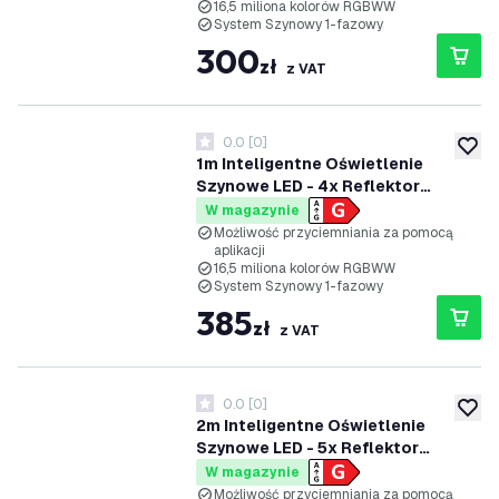
16,5 miliona kolorów RGBWW
System Szynowy 1-fazowy
300
zł
z VAT
0.0
[
0
]
0 Gwiazdki oceny
dodaj 
1m Inteligentne Oświetlenie
Szynowe LED - 4x Reflektor
Szynowy - 4.9W - RGB+CCT -
W magazynie
Możliwość Przyciemniania -
Możliwość przyciemniania za pomocą
aplikacji
System Szynowy 1-fazowy - Biały
16,5 miliona kolorów RGBWW
System Szynowy 1-fazowy
385
zł
z VAT
0.0
[
0
]
0 Gwiazdki oceny
dodaj 
2m Inteligentne Oświetlenie
Szynowe LED - 5x Reflektor
Szynowy - 4.9W - RGB+CCT -
W magazynie
Możliwość Przyciemniania -
Możliwość przyciemniania za pomocą