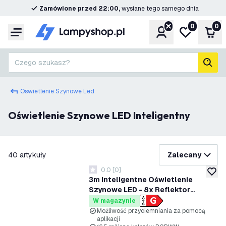
Zamówione przed 22:00,
wysłane tego samego dnia
0
0
Konto
Moja lista ż
Kos
Menu
Czego szukasz?
Szuk
Oswietlenie Szynowe Led
Oświetlenie Szynowe LED Inteligentny
filtruj
40
artykuły
Zalecany
0.0
[
0
]
0 Gwiazdki oceny
dodaj 
3m Inteligentne Oświetlenie
Szynowe LED - 8x Reflektor
Szynowy - 4.9W - RGB+CCT -
W magazynie
Możliwość Przyciemniania -
Możliwość przyciemniania za pomocą
aplikacji
System Szynowy 1-fazowy - Biały