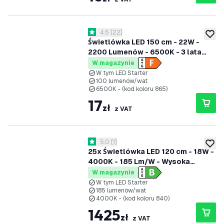
otwórz panel recenzji
4.5
[
22
]
4.5 Gwiazdki oceny
dodaj 
Świetlówka LED 150 cm - 22W -
2200 Lumenów - 6500K - 3 lata
gwarancji
W magazynie
W tym LED Starter
100 lumenów/wat
6500K - (kod koloru 865)
17
zł
z VAT
otwórz panel recenzji
5.0
[
1
]
5 Gwiazdki oceny
dodaj 
25x Świetlówka LED 120 cm - 18W -
4000K - 185 Lm/W - Wysoka
wydajność - Klasa B
W magazynie
W tym LED Starter
185 lumenów/wat
4000K - (kod koloru 840)
1425
zł
z VAT