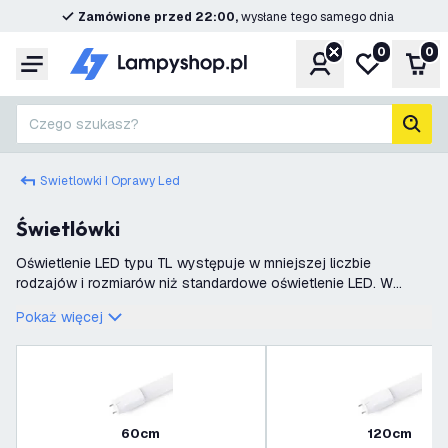
Zamówione przed 22:00,
wysłane tego samego dnia
0
0
Konto
Moja lista ż
Kos
Menu
Czego szukasz?
Szuk
Swietlowki I Oprawy Led
Świetlówki
Oświetlenie LED typu TL występuje w mniejszej liczbie
rodzajów i rozmiarów niż standardowe oświetlenie LED. W
naszej ofercie wyróżniamy dwa rodzaje lamp buforowych. Są
Pokaż więcej
one oznaczane kodami T5 i T8, kt
60cm
120cm