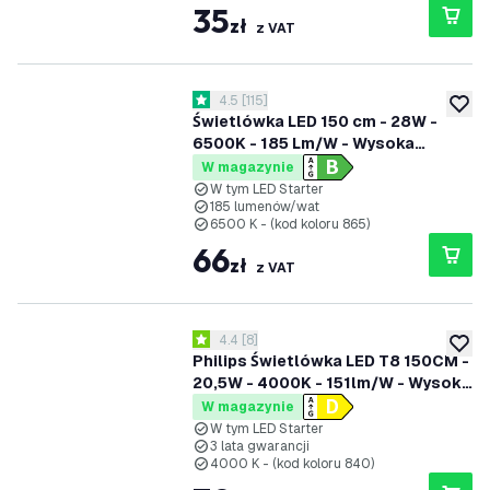
35
zł
z VAT
otwórz panel recenzji
4.5
[
115
]
4.5 Gwiazdki oceny
dodaj 
Świetlówka LED 150 cm - 28W -
6500K - 185 Lm/W - Wysoka
wydajność - Klasa B
W magazynie
W tym LED Starter
185 lumenów/wat
6500 K - (kod koloru 865)
66
zł
z VAT
otwórz panel recenzji
4.4
[
8
]
4.4 Gwiazdki oceny
dodaj 
Philips Świetlówka LED T8 150CM -
20,5W - 4000K - 151lm/W - Wysoka
Wydajność
W magazynie
W tym LED Starter
3 lata gwarancji
4000 K - (kod koloru 840)