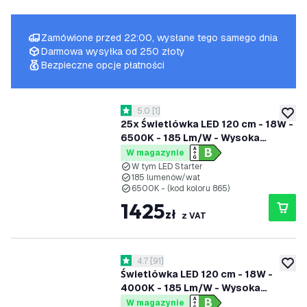
Zamówione przed 22:00, wysłane tego samego dnia
Darmowa wysyłka od 250 złoty
Bezpieczne opcje płatności
otwórz panel recenzji
5.0
[
1
]
5 Gwiazdki oceny
dodaj 
25x Świetlówka LED 120 cm - 18W -
6500K - 185 Lm/W - Wysoka
wydajność - Klasa B
W magazynie
W tym LED Starter
185 lumenów/wat
6500K - (kod koloru 865)
1425
zł
z VAT
otwórz panel recenzji
4.7
[
91
]
4.7 Gwiazdki oceny
dodaj 
Świetlówka LED 120 cm - 18W -
4000K - 185 Lm/W - Wysoka
wydajność - Klasa B
W magazynie