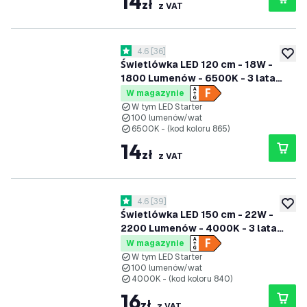
14
zł
z VAT
otwórz panel recenzji
4.6
[
36
]
4.6 Gwiazdki oceny
dodaj 
Świetlówka LED 120 cm - 18W -
1800 Lumenów - 6500K - 3 lata
gwarancji
W magazynie
W tym LED Starter
100 lumenów/wat
6500K - (kod koloru 865)
14
zł
z VAT
otwórz panel recenzji
4.6
[
39
]
4.6 Gwiazdki oceny
dodaj 
Świetlówka LED 150 cm - 22W -
2200 Lumenów - 4000K - 3 lata
gwarancji
W magazynie
W tym LED Starter
100 lumenów/wat
4000K - (kod koloru 840)
16
zł
z VAT