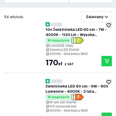
filtruj
54
artykuły
Zalecany
otwórz panel recenzji
5.0
[
2
]
5 Gwiazdki oceny
dodaj 
10x Świetlówka LED 60 cm - 7W -
4000K - 1120 Lm - Wysoka
wydajność
W magazynie
LumiLEDS chipy
Zawiera LED Starter
4000K - (kod koloru 840)
170
zł
z VAT
otwórz panel recenzji
4.6
[
12
]
4.6 Gwiazdki oceny
dodaj 
Świetlówka LED 60 cm - 9W - 900
Lumenów - 4000K - 3 lata
gwarancji
W magazynie
W tym LED Starter
100 lumenów/wat
4000K - (kod koloru 840)