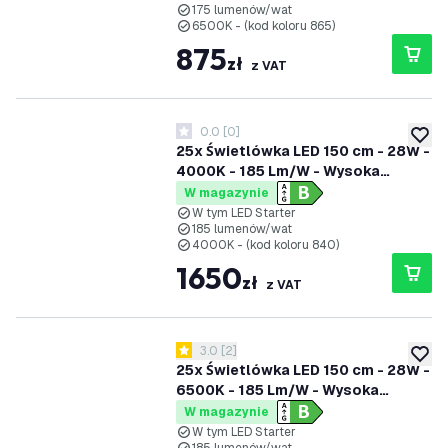
175 lumenów/wat
6500K - (kod koloru 865)
875
zł
z VAT
0.0
[
0
]
0 Gwiazdki oceny
dodaj 
25x Świetlówka LED 150 cm - 28W -
4000K - 185 Lm/W - Wysoka
wydajność - Klasa B
W magazynie
W tym LED Starter
185 lumenów/wat
4000K - (kod koloru 840)
1650
zł
z VAT
otwórz panel recenzji
3.0
[
2
]
3 Gwiazdki oceny
dodaj 
25x Świetlówka LED 150 cm - 28W -
6500K - 185 Lm/W - Wysoka
wydajność - Klasa B
W magazynie
W tym LED Starter