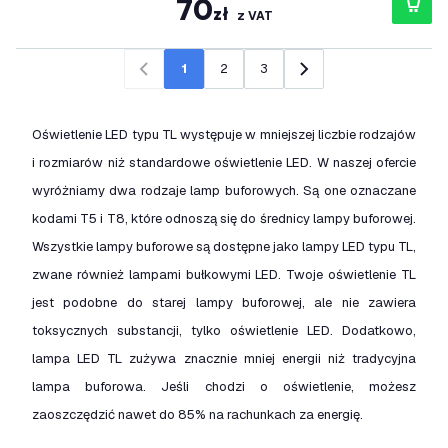
70
zł
z VAT
1
2
3
Poprzedni
Następny
Oświetlenie LED typu TL występuje w mniejszej liczbie rodzajów
i rozmiarów niż standardowe oświetlenie LED. W naszej ofercie
wyróżniamy dwa rodzaje lamp buforowych. Są one oznaczane
kodami T5 i T8, które odnoszą się do średnicy lampy buforowej.
Wszystkie lampy buforowe są dostępne jako lampy LED typu TL,
zwane również lampami bułkowymi LED. Twoje oświetlenie TL
jest podobne do starej lampy buforowej, ale nie zawiera
toksycznych substancji, tylko oświetlenie LED. Dodatkowo,
lampa LED TL zużywa znacznie mniej energii niż tradycyjna
lampa buforowa. Jeśli chodzi o oświetlenie, możesz
zaoszczędzić nawet do 85% na rachunkach za energię.