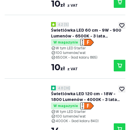
10
zł
z VAT
otwórz panel recenzji
4.2
[
5
]
4.2 Gwiazdki oceny
dodaj 
Świetlówka LED 60 cm - 9W - 900
Lumenów - 6500K - 3 lata
gwarancji
W magazynie
W tym LED Starter
100 lumenów/wat
6500K - (kod koloru 865)
10
zł
z VAT
otwórz panel recenzji
4.8
[
36
]
4.8 Gwiazdki oceny
dodaj 
Świetlówka LED 120 cm - 18W -
1800 Lumenów - 4000K - 3 lata
gwarancji
W magazynie
W tym LED Starter
100 lumenów/wat
4000K - (kod koloru 840)