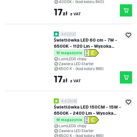
4000K - (kod koloru 840)
17
zł
z VAT
otwórz panel recenzji
4.6
[
212
]
4.6 Gwiazdki oceny
dodaj 
Świetlówka LED 60 cm - 7W -
6500K - 1120 Lm - Wysoka
wydajność
W magazynie
LumiLEDS chipy
Zawiera LED Starter
6500 K - (kod koloru 865)
17
zł
z VAT
otwórz panel recenzji
4.4
[
306
]
4.4 Gwiazdki oceny
dodaj 
Świetlówka LED 150CM - 15W -
6500K - 2400 Lm - Wysoka
wydajność
W magazynie
LumiLEDS chipy
Zawiera LED Starter
6500 K - (kod koloru 865)