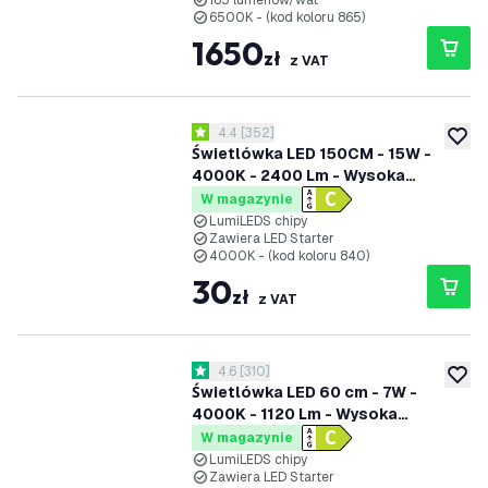
185 lumenów/wat
6500K - (kod koloru 865)
1650
zł
z VAT
otwórz panel recenzji
4.4
[
352
]
4.4 Gwiazdki oceny
dodaj 
Świetlówka LED 150CM - 15W -
4000K - 2400 Lm - Wysoka
wydajność
W magazynie
LumiLEDS chipy
Zawiera LED Starter
4000K - (kod koloru 840)
30
zł
z VAT
otwórz panel recenzji
4.6
[
310
]
4.6 Gwiazdki oceny
dodaj 
Świetlówka LED 60 cm - 7W -
4000K - 1120 Lm - Wysoka
wydajność
W magazynie
LumiLEDS chipy
Zawiera LED Starter