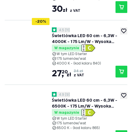
30
zł
z VAT
-
20
%
otwórz panel recenzji
4.5
[
11
]
4.5 Gwiazdki oceny
dodaj 
Świetlówka LED 60 cm - 6,3W -
4000K - 175 Lm/W - Wysoka
wydajność - Klasa C
W magazynie
W tym LED Starter
175 lumenów/wat
4000 K - (kod koloru 840)
27
,
20
34 zł
zł
z VAT
otwórz panel recenzji
4.9
[
9
]
4.9 Gwiazdki oceny
dodaj 
Świetlówka LED 60 cm - 6,3W -
6500K - 175 Lm/W - Wysoka
wydajność - Klasa C
W magazynie
W tym LED Starter
175 lumenów/wat
6500 K - (kod koloru 865)