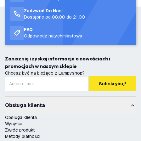
Zadzwoń Do Nas
Dostępne od 08:00 do 21:00
FAQ
Odpowiedź natychmiastowa
Zapisz się i zyskaj informacje o nowościach i
promocjach w naszym sklepie
Chcesz być na bieżąco z Lampyshop?
Subskrybuj!
Obsługa klienta
Obsługa klienta
Wysyłka
Zwróć produkt
Metody płatności