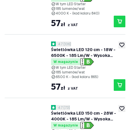
W tym LED Starter
185 lumenów/wat
4000 K - (kod koloru 840)
57
zł
z VAT
otwórz panel recenzji
4.7
[
136
]
4.7 Gwiazdki oceny
dodaj 
Świetlówka LED 120 cm - 18W -
6500K - 185 Lm/W - Wysoka
wydajność - Klasa B
W magazynie
W tym LED Starter
185 lumenów/wat
6500 K - (kod koloru 865)
57
zł
z VAT
otwórz panel recenzji
4.7
[
73
]
4.7 Gwiazdki oceny
dodaj 
Świetlówka LED 150 cm - 28W -
4000K - 185 Lm/W - Wysoka
wydajność - Klasa B
W magazynie