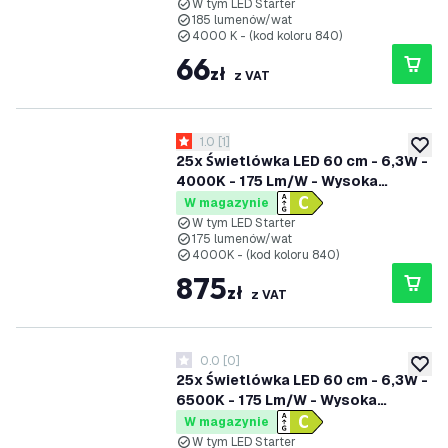
W tym LED Starter
185 lumenów/wat
4000 K - (kod koloru 840)
66
zł
z VAT
otwórz panel recenzji
1.0
[
1
]
1 Gwiazdki oceny
dodaj 
25x Świetlówka LED 60 cm - 6,3W -
4000K - 175 Lm/W - Wysoka
wydajność - Klasa C
W magazynie
W tym LED Starter
175 lumenów/wat
4000K - (kod koloru 840)
875
zł
z VAT
0.0
[
0
]
0 Gwiazdki oceny
dodaj 
25x Świetlówka LED 60 cm - 6,3W -
6500K - 175 Lm/W - Wysoka
wydajność - Klasa C
W magazynie
W tym LED Starter