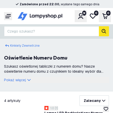
Zamówione przed 22:00,
wysłane tego samego dnia
0
0
Konto
Moja lista ż
Kos
Menu
Czego szukasz?
Szuk
Kinkiety Zewnetrzne
Oświetlenie Numeru Domu
Szukasz oświetlonej tabliczki z numerem domu? Nasze
oświetlenie numeru domu z czujnikiem to idealny wybór dla
Ciebie. Dzięki tym tabliczkom z numerem domu Twój numer
Pokaż więcej
stanie się bardziej widoczny, nawe
filtruj
4
artykuły
Zalecany
otwórz panel recenzji
1.0
[
1
]
1 Gwiazdki oceny
dodaj 