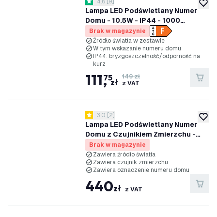
otwórz panel recenzji
4.6
[
9
]
4.6 Gwiazdki oceny
dodaj 
Lampa LED Podświetlany Numer
Domu - 10.5W - IP44 - 1000
Lumenów
Brak w magazynie
Źródło światła w zestawie
W tym wskazanie numeru domu
IP44: bryzgoszczelność/odporność na
kurz
111
,
75
149 zł
zł
z VAT
otwórz panel recenzji
3.0
[
2
]
3 Gwiazdki oceny
dodaj 
Lampa LED Podświetlany Numer
Domu z Czujnikiem Zmierzchu -
3000K - 9W - IP54 - Kasai -
Brak w magazynie
Antracyt
Zawiera źródło światła
Zawiera czujnik zmierzchu
Zawiera oznaczenie numeru domu
440
zł
z VAT