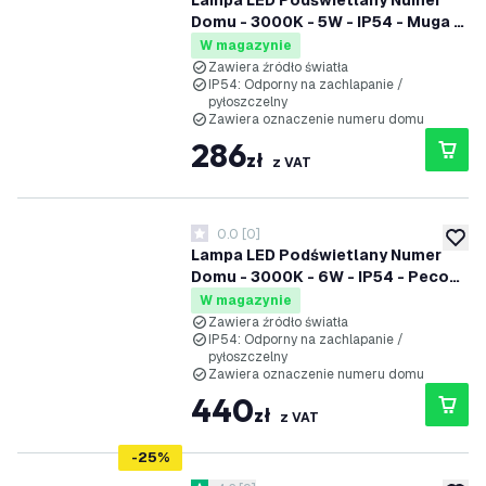
Lampa LED Podświetlany Numer
Domu - 3000K - 5W - IP54 - Muga -
Antracyt
W magazynie
Zawiera źródło światła
IP54: Odporny na zachlapanie /
pyłoszczelny
Zawiera oznaczenie numeru domu
286
zł
z VAT
0.0
[
0
]
0 Gwiazdki oceny
dodaj 
Lampa LED Podświetlany Numer
Domu - 3000K - 6W - IP54 - Pecos
- Antracyt
W magazynie
Zawiera źródło światła
IP54: Odporny na zachlapanie /
pyłoszczelny
Zawiera oznaczenie numeru domu
440
zł
z VAT
-
25
%