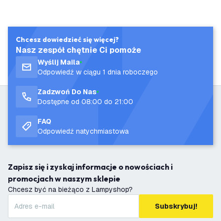
Chcesz dowiedzieć się więcej?
Nasz zespół chętnie Ci pomoże
Wyślij Maila
Odpowiedź w ciągu 1 dnia roboczego
Zadzwoń Do Nas
Dostępne od 08:00 do 21:00
FAQ
Odpowiedź natychmiastowa
Zapisz się i zyskaj informacje o nowościach i
promocjach w naszym sklepie
Chcesz być na bieżąco z Lampyshop?
Subskrybuj!