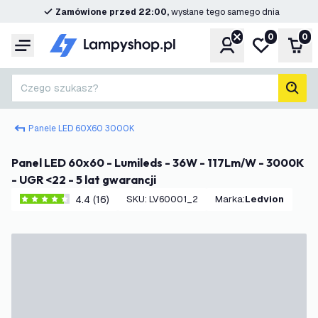
Zamówione przed 22:00,
wysłane tego samego dnia
0
0
Konto
Moja lista ż
Kos
Menu
Czego szukasz?
Szuk
Panele LED 60X60 3000K
Panel LED 60x60 - Lumileds - 36W - 117Lm/W - 3000K
- UGR <22 - 5 lat gwarancji
4.4 (16)
SKU
:
LV60001_2
Marka
:
Ledvion
4.4 Gwiazdki oceny