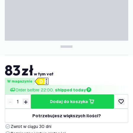
83
zł
w tym vat
W magazynie
Order before 22:00, 
shipped today
-
+
dodaj do koszyka
Zmniejsz ilość
Zwiększ ilość
dodaj d
Potrzebujesz większych ilości?
Zwrot w ciągu 30 dni