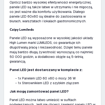
Oprócz bardzo wysokiej efektywności energetycznej,
panele LED są także łatwe w utrzymaniu i nie migoczą,
co jest ważne dla komfortu użytkowania. Dlatego
panele LED 60x60 są idealne do zastosowania w
biurach, warsztatach i lokalach gastronomicznych.
Czipy Lumileds
Panele LED są wyposażone w wysokiej jakości układy
High Lumen marki LUMILEDS, co gwarantuje ich
długotrwałą pracę i niezawodność. Dzięki temu panele
mają bardzo długą żywotność wynoszącą co najmniej
50 000 godzin, a dodatkowo objęte są 5-letnią
gwarancją.
Panel LED jest dostarczany w komplecie z:
- 1x Panelem LED 60 x60 o mocy 36 W
- 1x Sterownikiem LED z szybkim złączem
Jak mogę zamontować panel LED?
Panel LED można łatwo umieścić w sufitach
podwieszanych. Jeśli nie chcesz zawiesić panelu LED w