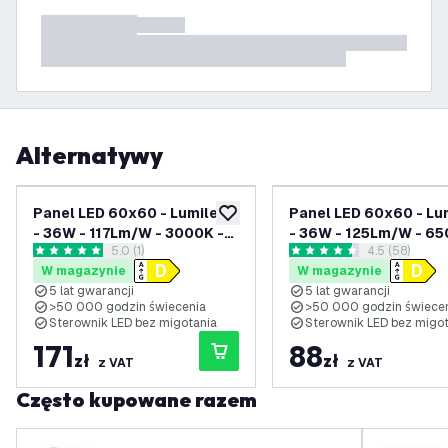
Alternatywy
Panel LED 60x60 - Lumileds
Panel LED 60x60 - Lu
dodaj do listy życzeń
- 36W - 117Lm/W - 3000K -
- 36W - 125Lm/W - 65
otwórz panel recenzji
5.0 (1)
otwórz panel
4.5 (58)
UGR <22 - 5 lat gwarancji -
UGR <22 - 5 lat gwaran
5 Gwiazdki oceny
4.5 Gwiazdki oceny
W magazynie
W magazynie
W zestawie z regulowanym
5 lat gwarancji
5 lat gwarancji
sterownikiem LED
>50 000 godzin świecenia
>50 000 godzin świece
Sterownik LED bez migotania
Sterownik LED bez migo
171
88
zł
zł
z VAT
z VAT
Często kupowane razem