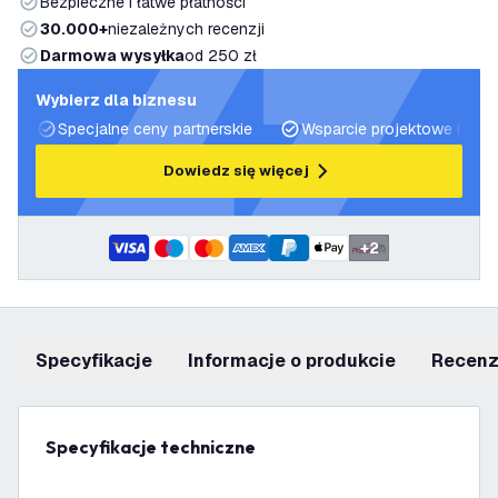
Bezpieczne i łatwe płatności
30.000+
niezależnych recenzji
Darmowa wysyłka
od 250 zł
Wybierz dla biznesu
Specjalne ceny partnerskie
Wsparcie projektowe i plan
Dowiedz się więcej
+
2
Specyfikacje
informacje o produkcie
recen
Specyfikacje techniczne