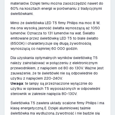
materiałów. Dzięki temu można zaoszczędzić nawet do
60% na kosztach energii w porównaniu z tradycyjnymi
świetlówkami.
Mimo że świetlówka LED T5 firmy Philips ma moc 8 W,
ma ona wysoką jasność światła wynoszącą aż 1050
lumenów. Oznacza to 131 lumenów na wat. Światło
emitowane przez świetlówkę LED T5 to białe światło
(6500K) i charakteryzuje się długą żywotnością
wynoszącą co najmniej 60 000 godzin.
Dla uzyskania optymalnych wyników świetlówkę T5
należy zainstalować w połączeniu z elektronicznym
przewodnikiem, z napięciem od 80 do 130V. Ważne jest
zauważenie, że te świetlówki nie są odpowiednie do
użytku z napięciem 220-240V.
Uwaga
: te lampy są przeznaczone wyłącznie do
użytku w oprawach T5 wyposażonych w odpowiedni
sterownik w zakresie napięcia 80-130V.
Świetlówka T5 zawiera układy scalone firmy Philips i ma
klasę energetyczną E. Dzięki aluminiowej taśmie
świetlówka ma wydłużoną żywotność i nie będzie się