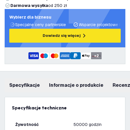
Darmowa wysyłka
od 250 zł
Wybierz dla biznesu
Specjalne ceny partnerskie
Wsparcie projektowe i plan
Dowiedz się więcej
+
2
Specyfikacje
informacje o produkcie
recen
Specyfikacje techniczne
Żywotność
50000 godzin