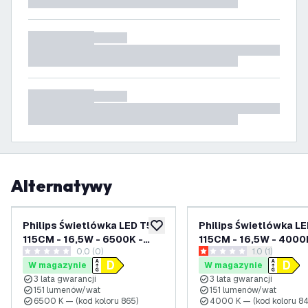
Alternatywy
Philips Świetlówka LED T5
Philips Świetlówka L
dodaj do listy życzeń
115CM - 16,5W - 6500K -
115CM - 16,5W - 4000
0.0 (0)
otwórz panel 
1.0 (1)
151lm/W - Wysoka
151lm/W - Wysoka
0 Gwiazdki oceny
1 Gwiazdki oceny
W magazynie
W magazynie
Wydajność
Wydajność
3 lata gwarancji
3 lata gwarancji
151 lumenów/wat
151 lumenów/wat
6500 K — (kod koloru 865)
4000 K — (kod koloru 8