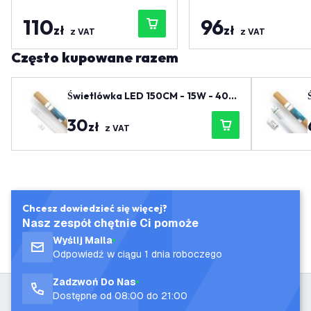
110
96
zł
zł
z VAT
z VAT
Często kupowane razem
Świetlówka LED 150CM - 15W - 400
0K - 2400 Lm - Wysoka wydajność
30
zł
z VAT
Chcesz dowiedzieć się więcej?
Nasz zespół chętnie Ci pomoże
Wyślij Maila
Odpowiedź w ciągu 1 dnia roboczego
Zadzwoń Do Nas
Dostępne od 08:00 do 21:00