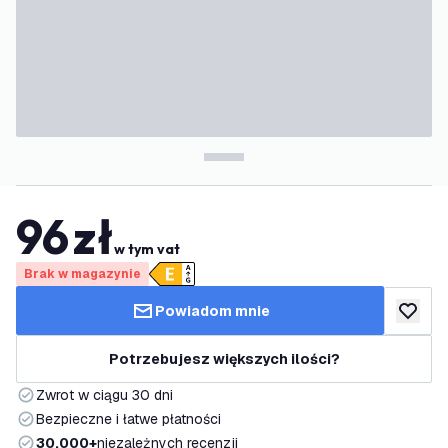
96
zł
w tym vat
Brak w magazynie
Powiadom mnie
dodaj d
Potrzebujesz większych ilości?
Zwrot w ciągu 30 dni
Bezpieczne i łatwe płatności
30.000+
niezależnych recenzji