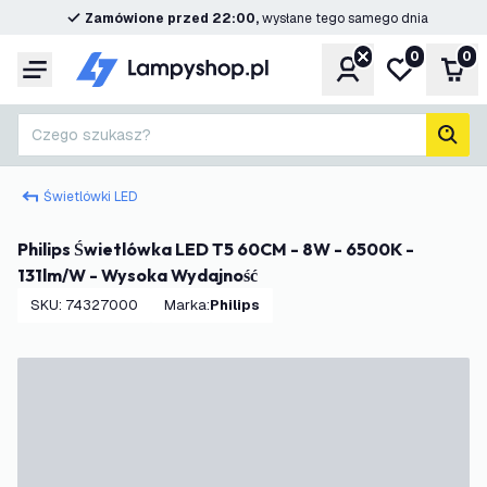
Zamówione przed 22:00,
wysłane tego samego dnia
0
0
Konto
Moja lista ż
Kos
Menu
Czego szukasz?
Szuk
Świetlówki LED
Philips Świetlówka LED T5 60CM - 8W - 6500K -
131lm/W - Wysoka Wydajność
SKU
:
74327000
Marka
:
Philips